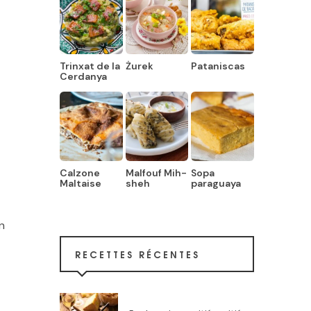
Trinxat de la
Żurek
Pataniscas
Cerdanya
Calzone
Malfouf Mih-
Sopa
t
Maltaise
sheh
paraguaya
n
RECETTES RÉCENTES