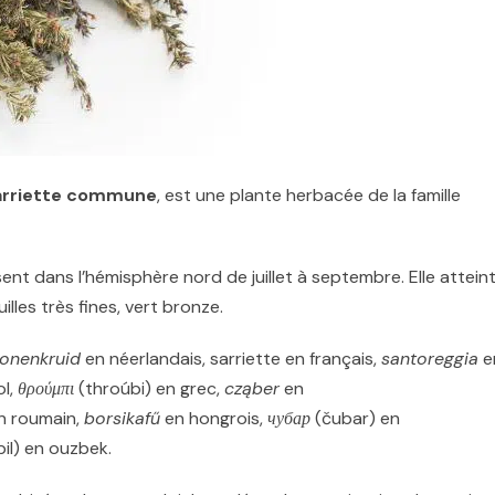
arriette commune
, est une plante herbacée de la famille
ssent dans l’hémisphère nord de juillet à septembre. Elle attein
les très fines, vert bronze.
onenkruid
en néerlandais, sarriette en français,
santoreggia
e
l,
θρούμπι
(throúbi) en grec,
cząber
en
n roumain,
borsikafű
en hongrois,
чубар
(čubar) en
il) en ouzbek.