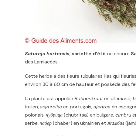
Satureja hortensis
,
sariette d’été
ou encore
S
des Lamiacées.
Cette herbe a des fleurs tubulaires lilas qui fleuri
environ 30 à 60 cm de hauteur et possède des feuil
La plante est appelée
Bohnenkraut
en allemand,
b
italien,
segurelha
en portugais,
ajedrea
en espagno
polonais,
чубрица
(chubritsa) en bulgare,
cimbru
e
serbe,
чабер
(chaber) en ukrainien et
жамбил
(jamb