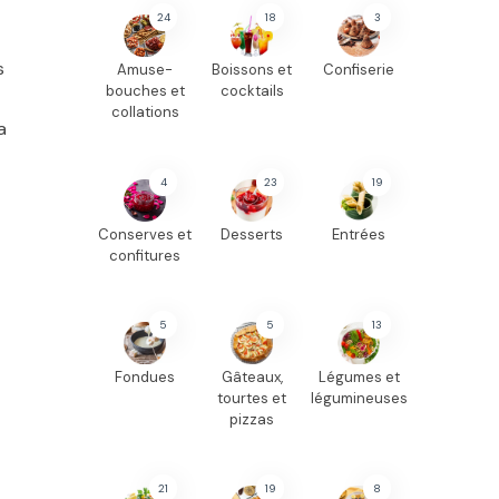
24
18
3
s
Amuse-
Boissons et
Confiserie
bouches et
cocktails
collations
a
4
23
19
Conserves et
Desserts
Entrées
confitures
5
5
13
Fondues
Gâteaux,
Légumes et
tourtes et
légumineuses
pizzas
21
19
8