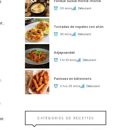
s
Fondue suisse moitié-moitié
25 mins
Débutant
r,
Tostadas de nopales con atún
30 mins
Débutant
Adjapsandali
1 hr 10 mins
Débutant
,
Panisses en bâtonnets
2 hrs 25 mins
Débutant
s
ue
CATÉGORIES DE RECETTES