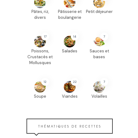
Pâtes, riz,
Pâtisserie et
Petit déjeuner
divers
boulangerie
17
14
7
Poissons,
Salades
Sauces et
Crustacés et
bases
Mollusques
12
22
7
Soupe
Viandes
Volailles
THÉMATIQUES DE RECETTES