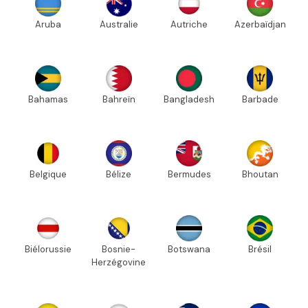
Aruba
Australie
Autriche
Azerbaïdjan
Bahamas
Bahreïn
Bangladesh
Barbade
Belgique
Bélize
Bermudes
Bhoutan
Biélorussie
Bosnie-
Botswana
Brésil
Herzégovine