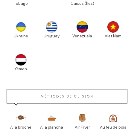
Tobago
Caïcos (Îles)
Ukraine
Uruguay
Venezuela
Viet Nam
Yémen
MÉTHODES DE CUISSON
A la broche
A la plancha
Air Fryer
Au feu de bois