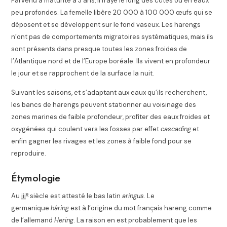
Parvenu à maturité à 3 ans, il fraye le long des côtes ou en eaux
peu profondes. La femelle libère 20 000 à 100 000 œufs qui se
déposent et se développent sur le fond vaseux. Les harengs
n’ont pas de comportements migratoires systématiques, mais ils
sont présents dans presque toutes les zones froides de
l’Atlantique nord et de l’Europe boréale. Ils vivent en profondeur
le jour et se rapprochent de la surface la nuit.
Suivant les saisons, et s’adaptant aux eaux qu’ils recherchent,
les bancs de harengs peuvent stationner au voisinage des
zones marines de faible profondeur, profiter des eaux froides et
oxygénées qui coulent vers les fosses par effet
cascading
et
enfin gagner les rivages et les zones à faible fond pour se
reproduire.
Étymologie
e
Au
iii
siècle est attesté le bas latin
aringus
. Le
germanique
hâring
est à l’origine du mot français hareng comme
de l’allemand
Hering
. La raison en est probablement que les