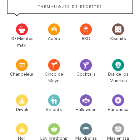
THÉMATIQUES DE RECETTES
30 Minutes
Apéro
BBQ
Biscuits
maxi
Chandeleur
Cinco de
Cocktails
Día de los
Mayo
Muertos
Diwali
Enfants
Halloween
Hanoucca
Holi
Loy Krathong
Mardi gras
Maslenitsa