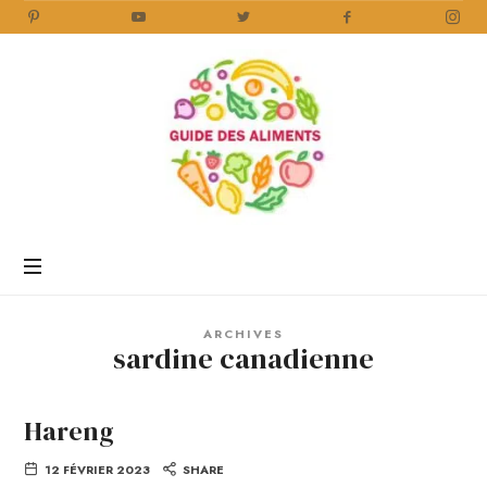
Guide
des
Aliments
Encyclopédie
des
aliments
/
ARCHIVES
www.guidedesaliments.com
sardine canadienne
Hareng
12 FÉVRIER 2023
SHARE