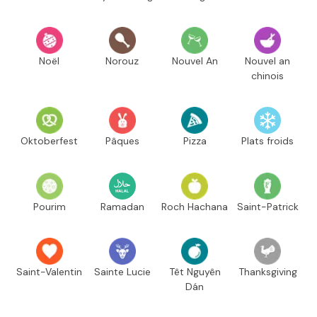
Noël
Norouz
Nouvel An
Nouvel an
chinois
Oktoberfest
Pâques
Pizza
Plats froids
Pourim
Ramadan
Roch Hachana
Saint-Patrick
Saint-Valentin
Sainte Lucie
Têt Nguyên
Thanksgiving
Dán