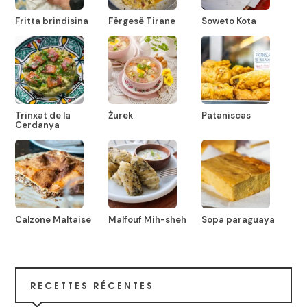
Fritta brindisina
Fërgesë Tirane
Soweto Kota
Trinxat de la
Żurek
Pataniscas
Cerdanya
Calzone Maltaise
Malfouf Mih-sheh
Sopa paraguaya
RECETTES RÉCENTES