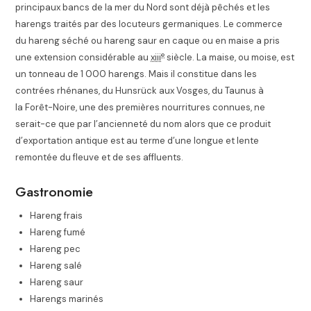
principaux bancs de la mer du Nord sont déjà pêchés et les
harengs traités par des locuteurs germaniques. Le commerce
du hareng séché ou hareng saur en caque
ou en maise a pris
e
une extension considérable au
xiii
siècle. La maise, ou moise, est
un tonneau de 1 000 harengs. Mais il constitue dans les
contrées rhénanes, du Hunsrück aux Vosges, du Taunus à
la Forêt-Noire, une des premières nourritures connues, ne
serait-ce que par l’ancienneté du nom alors que ce produit
d’exportation antique est au terme d’une longue et lente
remontée du fleuve et de ses affluents.
Gastronomie
Hareng frais
Hareng fumé
Hareng pec
Hareng salé
Hareng saur
Harengs marinés