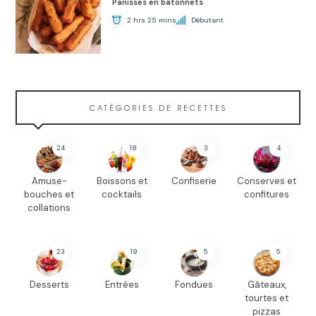
Panisses en bâtonnets
2 hrs 25 mins
Débutant
CATÉGORIES DE RECETTES
24
18
3
4
Amuse-
Boissons et
Confiserie
Conserves et
bouches et
cocktails
confitures
collations
23
19
5
5
Desserts
Entrées
Fondues
Gâteaux,
tourtes et
pizzas