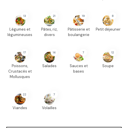
13
21
19
8
Légumes et
Pâtes, riz,
Pâtisserie et
Petit déjeuner
légumineuses
divers
boulangerie
17
14
7
12
Poissons,
Salades
Sauces et
Soupe
Crustacés et
bases
Mollusques
22
7
Viandes
Volailles