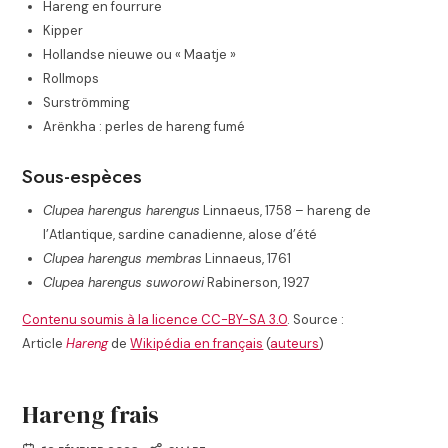
Hareng en fourrure
Kipper
Hollandse nieuwe ou « Maatje »
Rollmops
Surströmming
Arënkha : perles de hareng fumé
Sous-espèces
Clupea harengus harengus
Linnaeus, 1758 – hareng de
l’Atlantique, sardine canadienne, alose d’été
Clupea harengus membras
Linnaeus, 1761
Clupea harengus suworowi
Rabinerson, 1927
Contenu soumis à la licence CC-BY-SA 3.0
. Source :
Article
Hareng
de
Wikipédia en français
(
auteurs
)
Hareng frais