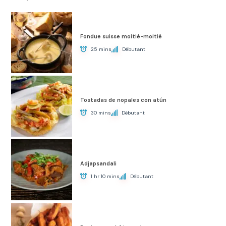
Fondue suisse moitié-moitié
25 mins
Débutant
Tostadas de nopales con atún
30 mins
Débutant
Adjapsandali
1 hr 10 mins
Débutant