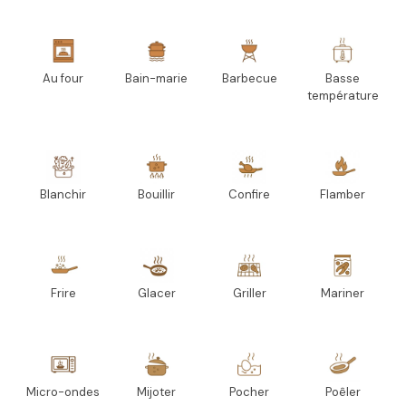
Au four
Bain-marie
Barbecue
Basse
température
Blanchir
Bouillir
Confire
Flamber
Frire
Glacer
Griller
Mariner
Micro-ondes
Mijoter
Pocher
Poêler