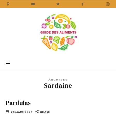
Guide
des
Aliments
Encyclopédie
des
aliments
/
ARCHIVES
www.guidedesaliments.com
Sardaine
Pardulas
28 MARS 2023
SHARE