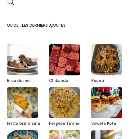
GUIDE : LES DERNIERS AJOUTES
Broa de mel
Chikanda
Pounti
Fritta brindisina
Fërgesë Tirane
Soweto Kota