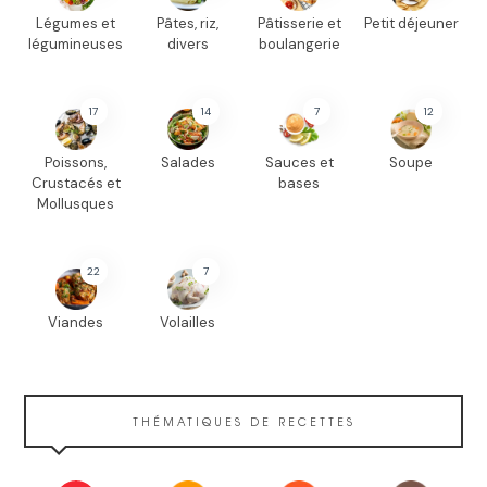
Légumes et
Pâtes, riz,
Pâtisserie et
Petit déjeuner
légumineuses
divers
boulangerie
17
14
7
12
Poissons,
Salades
Sauces et
Soupe
Crustacés et
bases
Mollusques
22
7
Viandes
Volailles
THÉMATIQUES DE RECETTES