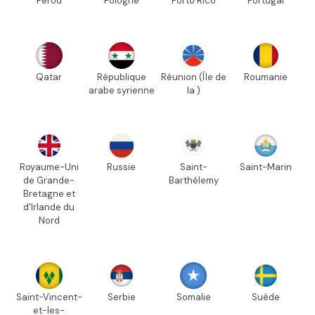
Pérou
Pologne
Porto Rico
Portugal
Qatar
République
Réunion (Île de
Roumanie
arabe syrienne
la )
Royaume-Uni
Russie
Saint-
Saint-Marin
de Grande-
Barthélemy
Bretagne et
d'Irlande du
Nord
Saint-Vincent-
Serbie
Somalie
Suède
et-les-