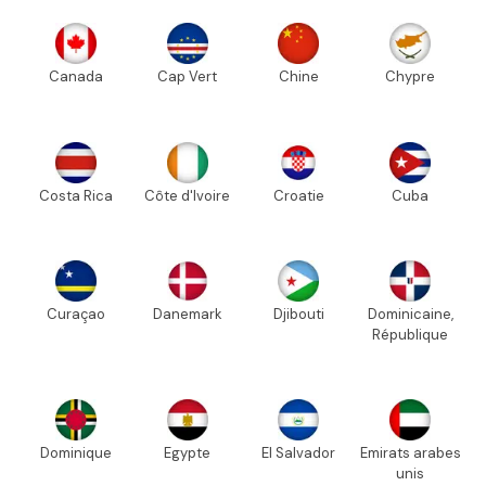
Canada
Cap Vert
Chine
Chypre
Costa Rica
Côte d'Ivoire
Croatie
Cuba
Curaçao
Danemark
Djibouti
Dominicaine,
République
Dominique
Egypte
El Salvador
Emirats arabes
unis