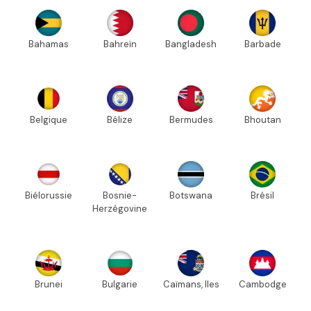
Bahamas
Bahreïn
Bangladesh
Barbade
Belgique
Bélize
Bermudes
Bhoutan
Biélorussie
Bosnie-
Botswana
Brésil
Herzégovine
Brunei
Bulgarie
Caïmans, Iles
Cambodge