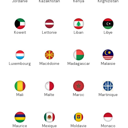
Jordanie
Kazakhstan
Kenya
Kirghizistan
Koweït
Lettonie
Liban
Libye
Luxembourg
Macédoine
Madagascar
Malaisie
Mali
Malte
Maroc
Martinique
Maurice
Mexique
Moldavie
Monaco