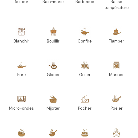
Au four
Bain-marie
Barbecue
Basse
température
Blanchir
Bouillir
Confire
Flamber
Frire
Glacer
Griller
Mariner
Micro-ondes
Mijoter
Pocher
Poêler