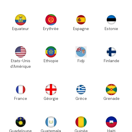
Equateur
Erythrée
Espagne
Estonie
Etats-Unis
Ethiopie
Fidji
Finlande
d'Amérique
France
Géorgie
Grèce
Grenade
Guadeloupe
Guatemala
Guinée
Haïti