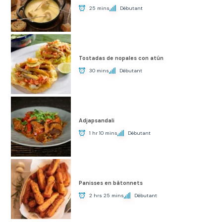
25 mins
Débutant
Tostadas de nopales con atún
30 mins
Débutant
Adjapsandali
1 hr 10 mins
Débutant
Panisses en bâtonnets
2 hrs 25 mins
Débutant