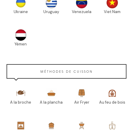
Ukraine
Uruguay
Venezuela
Viet Nam
Yémen
MÉTHODES DE CUISSON
A la broche
A la plancha
Air Fryer
Au feu de bois