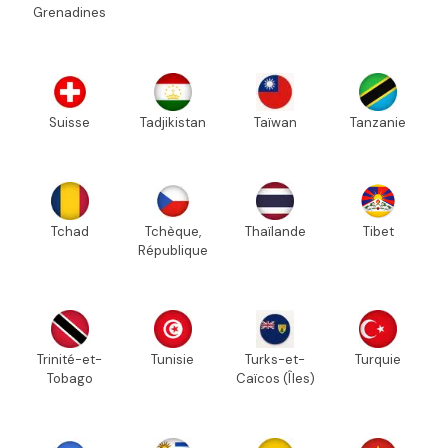
Grenadines
Suisse
Tadjikistan
Taïwan
Tanzanie
Tchad
Tchèque,
Thaïlande
Tibet
République
Trinité-et-
Tunisie
Turks-et-
Turquie
Tobago
Caïcos (Îles)