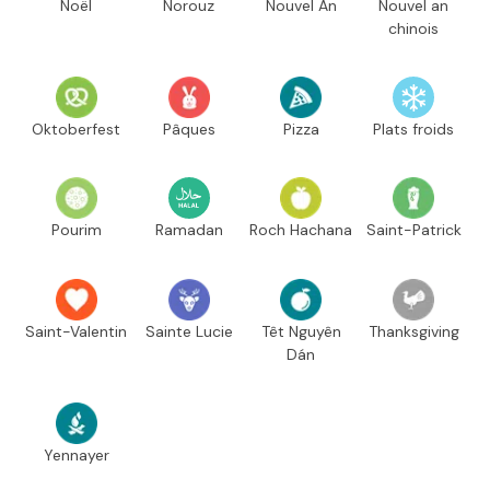
Noël
Norouz
Nouvel An
Nouvel an
chinois
Oktoberfest
Pâques
Pizza
Plats froids
Pourim
Ramadan
Roch Hachana
Saint-Patrick
Saint-Valentin
Sainte Lucie
Têt Nguyên
Thanksgiving
Dán
Yennayer