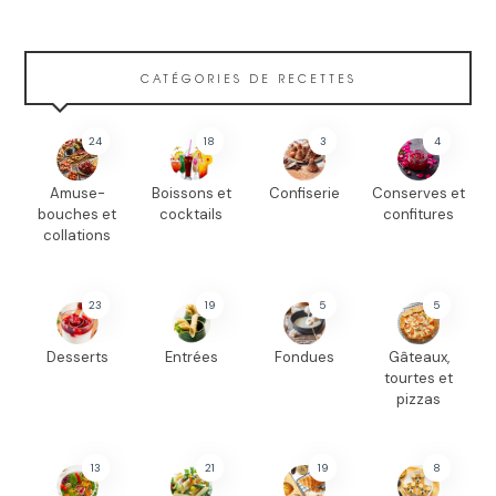
CATÉGORIES DE RECETTES
24
18
3
4
Amuse-
Boissons et
Confiserie
Conserves et
bouches et
cocktails
confitures
collations
23
19
5
5
Desserts
Entrées
Fondues
Gâteaux,
tourtes et
pizzas
13
21
19
8