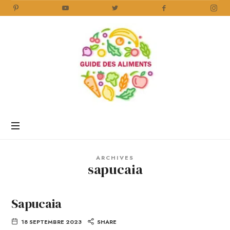
Guide
des
Aliments
Encyclopédie
des
aliments
/
ARCHIVES
www.guidedesaliments.com
sapucaia
Sapucaia
18 SEPTEMBRE 2023
SHARE