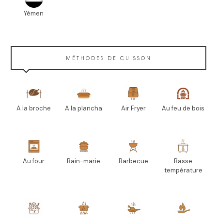
Yémen
MÉTHODES DE CUISSON
A la broche
A la plancha
Air Fryer
Au feu de bois
Au four
Bain-marie
Barbecue
Basse
température