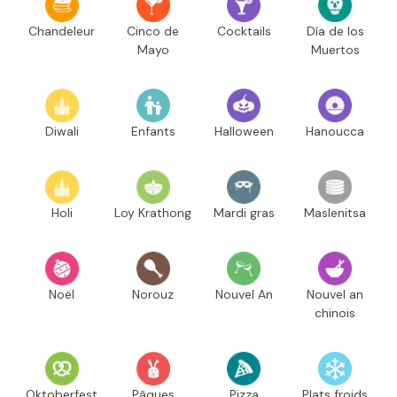
Chandeleur
Cinco de
Cocktails
Día de los
Mayo
Muertos
Diwali
Enfants
Halloween
Hanoucca
Holi
Loy Krathong
Mardi gras
Maslenitsa
Noël
Norouz
Nouvel An
Nouvel an
chinois
Oktoberfest
Pâques
Pizza
Plats froids