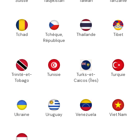
Suisse
Tadjikistan
Taïwan
Tanzanie
Tchad
Tchèque,
Thaïlande
Tibet
République
Trinité-et-
Tunisie
Turks-et-
Turquie
Tobago
Caïcos (Îles)
Ukraine
Uruguay
Venezuela
Viet Nam