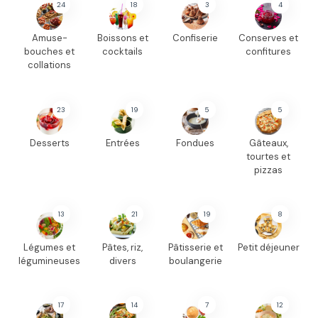
24
18
3
4
Amuse-
Boissons et
Confiserie
Conserves et
bouches et
cocktails
confitures
collations
23
19
5
5
Desserts
Entrées
Fondues
Gâteaux,
tourtes et
pizzas
13
21
19
8
Légumes et
Pâtes, riz,
Pâtisserie et
Petit déjeuner
légumineuses
divers
boulangerie
17
14
7
12