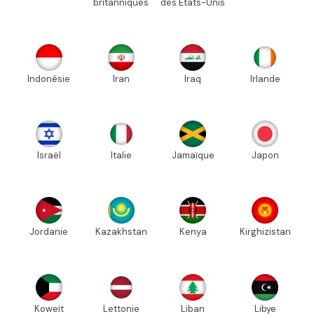
britanniques
des États-Unis
Indonésie
Iran
Iraq
Irlande
Israël
Italie
Jamaïque
Japon
Jordanie
Kazakhstan
Kenya
Kirghizistan
Koweït
Lettonie
Liban
Libye