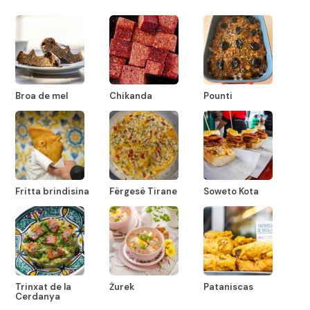
Broa de mel
Chikanda
Pounti
Fritta brindisina
Fërgesë Tirane
Soweto Kota
Trinxat de la
Żurek
Pataniscas
Cerdanya