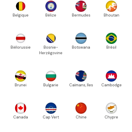
Belgique
Bélize
Bermudes
Bhoutan
Biélorussie
Bosnie-
Botswana
Brésil
Herzégovine
Brunei
Bulgarie
Caïmans, Iles
Cambodge
Canada
Cap Vert
Chine
Chypre