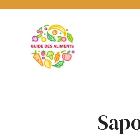
Guide
des
Aliments
Encyclopédie
des
aliments
/
www.guidedesaliments.com
Sapo