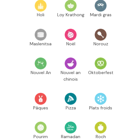
Holi
Loy Krathong
Mardi gras
Maslenitsa
Noël
Norouz
Nouvel An
Nouvel an
Oktoberfest
chinois
Pâques
Pizza
Plats froids
Pourim
Ramadan
Roch