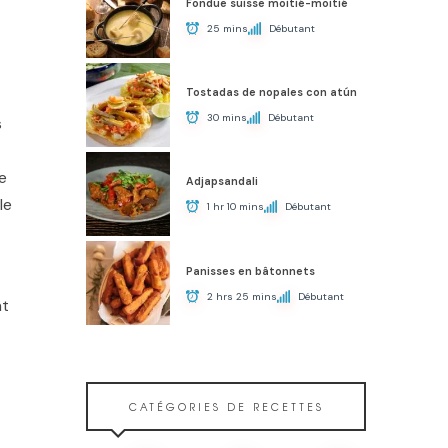
Fondue suisse moitié-moitié
25 mins
Débutant
Tostadas de nopales con atún
30 mins
Débutant
s
e
Adjapsandali
le
1 hr 10 mins
Débutant
Panisses en bâtonnets
2 hrs 25 mins
Débutant
nt
CATÉGORIES DE RECETTES