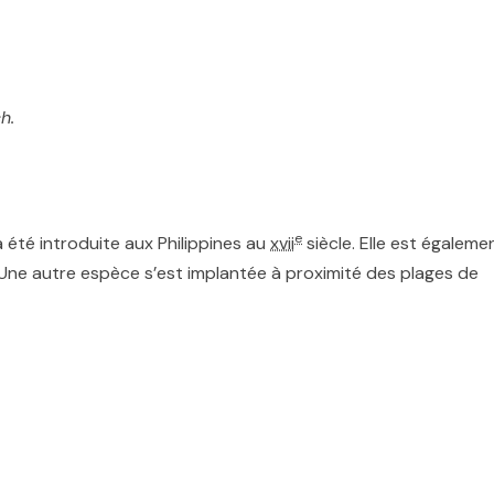
h.
e
été introduite aux Philippines au
xvii
siècle. Elle est égaleme
e. Une autre espèce s’est implantée à proximité des plages de