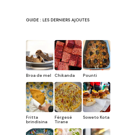
GUIDE : LES DERNIERS AJOUTES
Broa de mel
Chikanda
Pounti
Fritta
Fërgesë
Soweto Kota
brindisina
Tirane