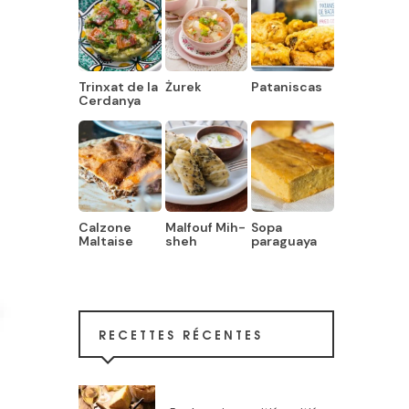
Trinxat de la
Żurek
Pataniscas
Cerdanya
Calzone
Malfouf Mih-
Sopa
Maltaise
sheh
paraguaya
RECETTES RÉCENTES