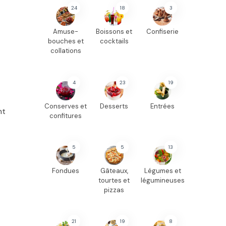
24
18
3
Amuse-
Boissons et
Confiserie
bouches et
cocktails
collations
4
23
19
Conserves et
Desserts
Entrées
nt
confitures
5
5
13
Fondues
Gâteaux,
Légumes et
tourtes et
légumineuses
pizzas
21
19
8