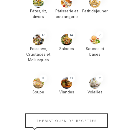
Pâtes, riz,
Pâtisserie et
Petit déjeuner
divers
boulangerie
17
14
7
Poissons,
Salades
Sauces et
Crustacés et
bases
Mollusques
12
22
7
Soupe
Viandes
Volailles
THÉMATIQUES DE RECETTES