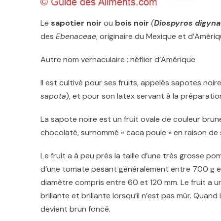
Le
sapotier noir
ou
bois noir
(
Diospyros digyna
des
Ebenaceae
, originaire du Mexique et d’Amériq
Autre nom vernaculaire : néflier d’Amérique
Il est cultivé pour ses fruits, appelés sapotes noi
sapota
), et pour son latex servant à la préparat
La sapote noire est un fruit ovale de couleur brun
chocolaté, surnommé « caca poule » en raison de 
Le fruit a à peu près la taille d’une très grosse p
d’une tomate
pesant généralement entre 700 g e
diamètre compris entre 60 et 120 mm. Le fruit a u
brillante et brillante lorsqu’il n’est pas mûr. Quand i
devient brun foncé.