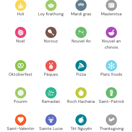
Holi
Loy Krathong
Mardi gras
Maslenitsa
Noël
Norouz
Nouvel An
Nouvel an
chinois
Oktoberfest
Pâques
Pizza
Plats froids
Pourim
Ramadan
Roch Hachana
Saint-Patrick
Saint-Valentin
Sainte Lucie
Têt Nguyên
Thanksgiving