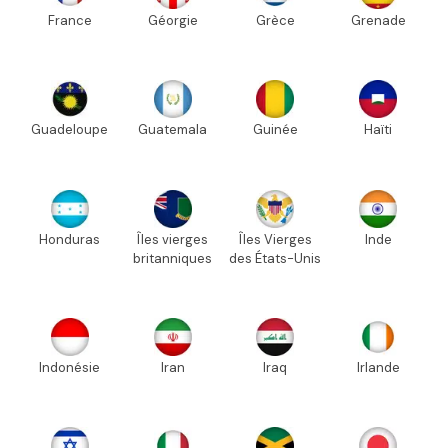
France
Géorgie
Grèce
Grenade
Guadeloupe
Guatemala
Guinée
Haïti
Honduras
Îles vierges
Îles Vierges
Inde
britanniques
des États-Unis
Indonésie
Iran
Iraq
Irlande