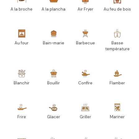
A la broche
A la plancha
Air Fryer
Au feu de bois
Au four
Bain-marie
Barbecue
Basse
température
Blanchir
Bouillir
Confire
Flamber
Frire
Glacer
Griller
Mariner