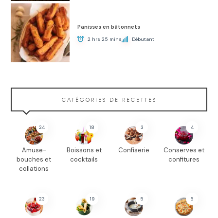
Panisses en bâtonnets
2 hrs 25 mins
Débutant
CATÉGORIES DE RECETTES
24
18
3
4
Amuse-
Boissons et
Confiserie
Conserves et
bouches et
cocktails
confitures
collations
23
19
5
5