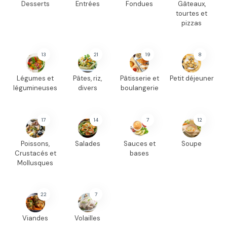
Desserts
Entrées
Fondues
Gâteaux,
tourtes et
pizzas
13
21
19
8
Légumes et
Pâtes, riz,
Pâtisserie et
Petit déjeuner
légumineuses
divers
boulangerie
17
14
7
12
Poissons,
Salades
Sauces et
Soupe
Crustacés et
bases
Mollusques
22
7
Viandes
Volailles