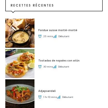
RECETTES RÉCENTES
Fondue suisse moitié-moitié
25 mins
Débutant
Tostadas de nopales con atún
30 mins
Débutant
Adjapsandali
1 hr 10 mins
Débutant