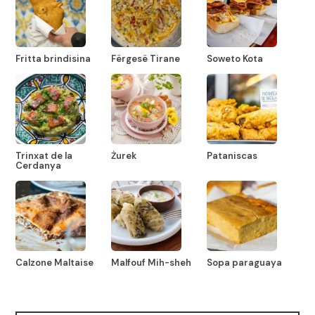
Fritta brindisina
Fërgesë Tirane
Soweto Kota
Trinxat de la
Żurek
Pataniscas
Cerdanya
Calzone Maltaise
Malfouf Mih-sheh
Sopa paraguaya