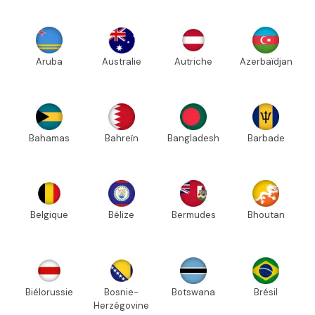
Aruba
Australie
Autriche
Azerbaïdjan
Bahamas
Bahreïn
Bangladesh
Barbade
Belgique
Bélize
Bermudes
Bhoutan
Biélorussie
Bosnie-
Botswana
Brésil
Herzégovine