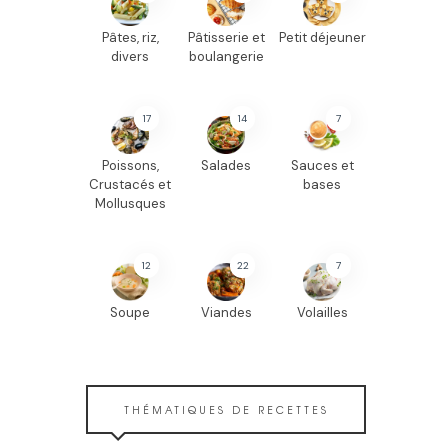
Pâtes, riz,
Pâtisserie et
Petit déjeuner
divers
boulangerie
17
14
7
Poissons,
Salades
Sauces et
Crustacés et
bases
Mollusques
12
22
7
Soupe
Viandes
Volailles
THÉMATIQUES DE RECETTES