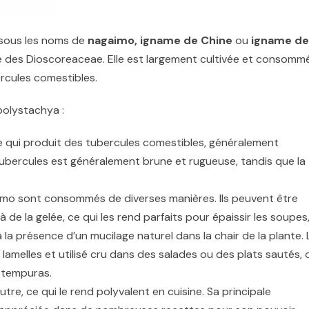
sous les noms de
nagaimo, igname de Chine
ou
igname de
ille des Dioscoreaceae. Elle est largement cultivée et consomm
rcules comestibles.
polystachya :
e qui produit des tubercules comestibles, généralement
ubercules est généralement brune et rugueuse, tandis que la
mo sont consommés de diverses manières. Ils peuvent être
de la gelée, ce qui les rend parfaits pour épaissir les soupes
 la présence d’un mucilage naturel dans la chair de la plante. 
amelles et utilisé cru dans des salades ou des plats sautés, 
 tempuras.
e, ce qui le rend polyvalent en cuisine. Sa principale