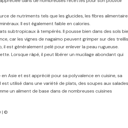
st appréciée dans de nombreuses recettes pour son pouvoir
ce de nutriments tels que les glucides, les fibres alimentaire
inéraux. Il est également faible en calories.
ats subtropicaux à tempérés. Il pousse bien dans des sols bi
ce, car les vignes de nagaimo peuvent grimper sur des treillis
il est généralement pelé pour enlever la peau rugueuse.
cette. Lorsque râpé, il peut libérer un mucilage abondant qui
 en Asie et est apprécié pour sa polyvalence en cuisine, sa
Il est utilisé dans une variété de plats, des soupes aux salade
omme un aliment de base dans de nombreuses cuisines
 | ©