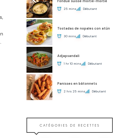
Fondue suisse moitié-moitié
25 mins
Débutant
s,
Tostadas de nopales con atún
en
30 mins
Débutant
.
Adjapsandali
1 hr 10 mins
Débutant
Panisses en bâtonnets
s
2 hrs 25 mins
Débutant
CATÉGORIES DE RECETTES