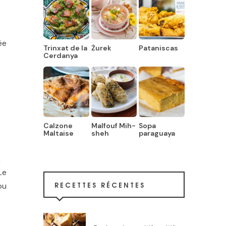
ée
Trinxat de la
Żurek
Pataniscas
Cerdanya
Calzone
Malfouf Mih-
Sopa
Maltaise
sheh
paraguaya
,
Le
RECETTES RÉCENTES
ou