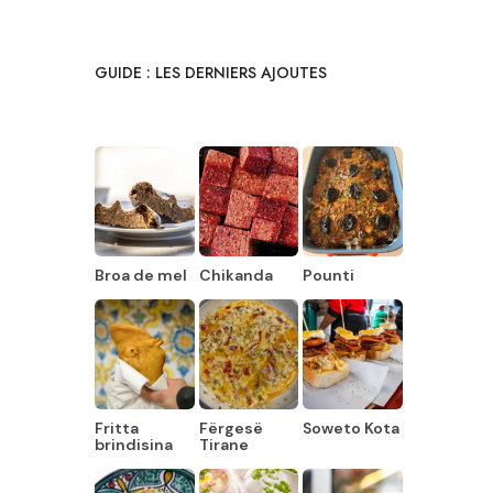
GUIDE : LES DERNIERS AJOUTES
Broa de mel
Chikanda
Pounti
Fritta
Fërgesë
Soweto Kota
brindisina
Tirane