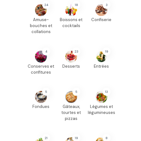
24
18
3
Amuse-
Boissons et
Confiserie
bouches et
cocktails
collations
4
23
19
Conserves et
Desserts
Entrées
confitures
5
5
13
Fondues
Gâteaux,
Légumes et
tourtes et
légumineuses
pizzas
21
19
8