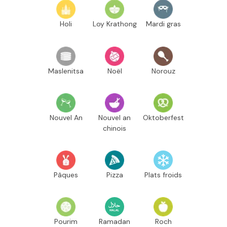
Holi
Loy Krathong
Mardi gras
Maslenitsa
Noël
Norouz
Nouvel An
Nouvel an
Oktoberfest
chinois
Pâques
Pizza
Plats froids
Pourim
Ramadan
Roch