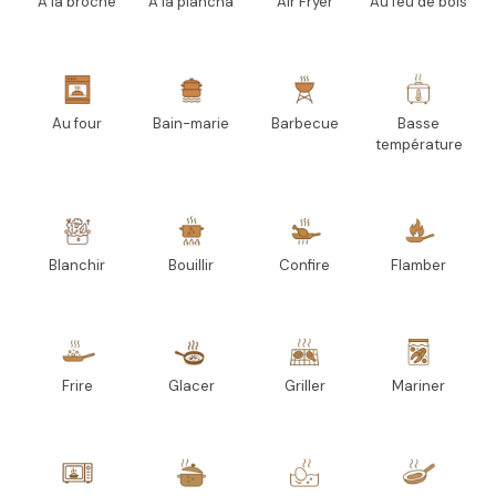
A la broche
A la plancha
Air Fryer
Au feu de bois
Au four
Bain-marie
Barbecue
Basse
température
Blanchir
Bouillir
Confire
Flamber
Frire
Glacer
Griller
Mariner