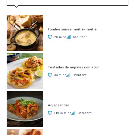
Fondue suisse moitié-moitié
25 mins
Débutant
Tostadas de nopales con atún
30 mins
Débutant
Adjapsandali
1 hr 10 mins
Débutant