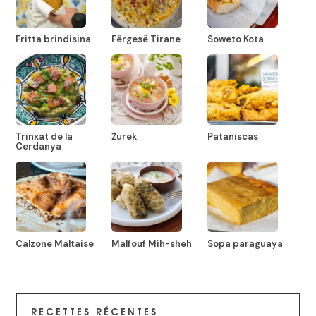
Fritta brindisina
Fërgesë Tirane
Soweto Kota
Trinxat de la
Żurek
Pataniscas
Cerdanya
Calzone Maltaise
Malfouf Mih-sheh
Sopa paraguaya
RECETTES RÉCENTES