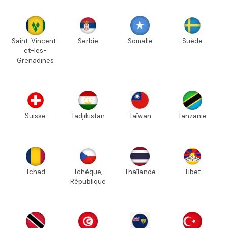
Saint-Vincent-
Serbie
Somalie
Suède
et-les-
Grenadines
Suisse
Tadjikistan
Taïwan
Tanzanie
Tchad
Tchèque,
Thaïlande
Tibet
République