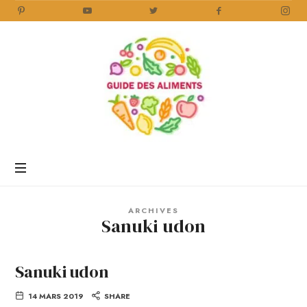
Guide
des
Aliments
Encyclopédie
des
aliments
/
ARCHIVES
www.guidedesaliments.com
Sanuki udon
Sanuki udon
14 MARS 2019
SHARE