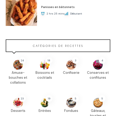
Panisses en bâtonnets
2 hrs 25 mins
Débutant
CATÉGORIES DE RECETTES
24
18
3
4
Amuse-
Boissons et
Confiserie
Conserves et
bouches et
cocktails
confitures
collations
23
19
5
5
Desserts
Entrées
Fondues
Gâteaux,
tourtes et