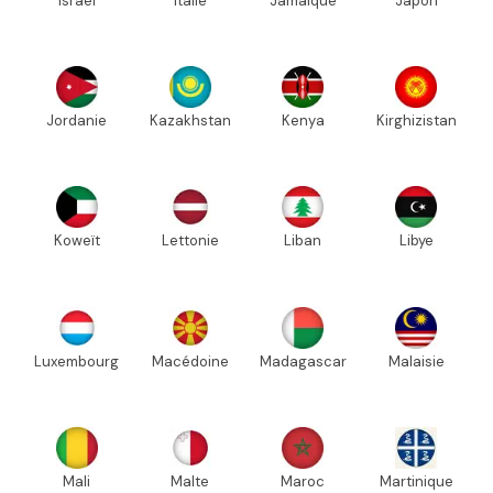
Israël
Italie
Jamaïque
Japon
Jordanie
Kazakhstan
Kenya
Kirghizistan
Koweït
Lettonie
Liban
Libye
Luxembourg
Macédoine
Madagascar
Malaisie
Mali
Malte
Maroc
Martinique