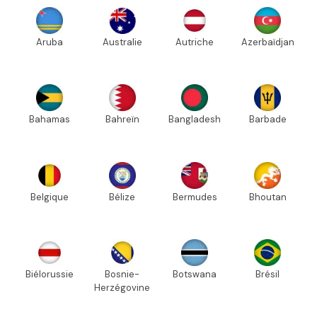
Aruba
Australie
Autriche
Azerbaïdjan
Bahamas
Bahreïn
Bangladesh
Barbade
Belgique
Bélize
Bermudes
Bhoutan
Biélorussie
Bosnie-
Botswana
Brésil
Herzégovine