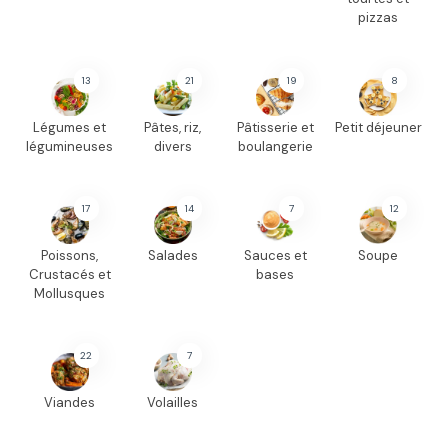
pizzas
13
21
19
8
Légumes et
Pâtes, riz,
Pâtisserie et
Petit déjeuner
légumineuses
divers
boulangerie
17
14
7
12
Poissons,
Salades
Sauces et
Soupe
Crustacés et
bases
Mollusques
22
7
Viandes
Volailles