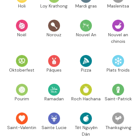
Holi
Loy Krathong
Mardi gras
Maslenitsa
Noël
Norouz
Nouvel An
Nouvel an
chinois
Oktoberfest
Pâques
Pizza
Plats froids
Pourim
Ramadan
Roch Hachana
Saint-Patrick
Saint-Valentin
Sainte Lucie
Têt Nguyên
Thanksgiving
Dán