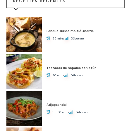
RECETTES RÉCENTES
Fondue suisse moitié-moitié
25 mins
Débutant
Tostadas de nopales con atún
30 mins
Débutant
Adjapsandali
1 hr 10 mins
Débutant