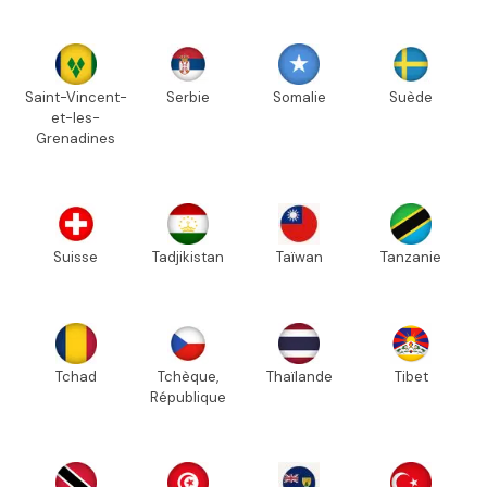
Saint-Vincent-
Serbie
Somalie
Suède
et-les-
Grenadines
Suisse
Tadjikistan
Taïwan
Tanzanie
Tchad
Tchèque,
Thaïlande
Tibet
République