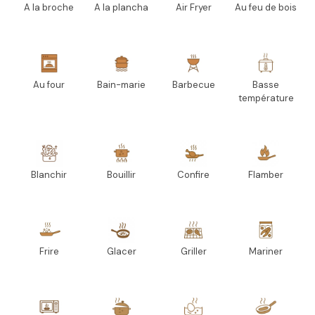
A la broche
A la plancha
Air Fryer
Au feu de bois
Au four
Bain-marie
Barbecue
Basse
température
Blanchir
Bouillir
Confire
Flamber
Frire
Glacer
Griller
Mariner