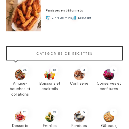
Panisses en bâtonnets
2 hrs 25 mins
Débutant
CATÉGORIES DE RECETTES
24
18
3
4
Amuse-
Boissons et
Confiserie
Conserves et
bouches et
cocktails
confitures
collations
23
19
5
5
Desserts
Entrées
Fondues
Gâteaux,