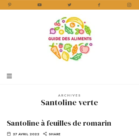
Guide
des
Aliments
Encyclopédie
des
aliments
/
ARCHIVES
www.guidedesaliments.com
Santoline verte
Santoline à feuilles de romarin
27 AVRIL 2022
SHARE