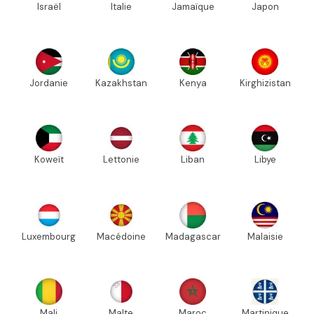
Israël
Italie
Jamaïque
Japon
Jordanie
Kazakhstan
Kenya
Kirghizistan
Koweït
Lettonie
Liban
Libye
Luxembourg
Macédoine
Madagascar
Malaisie
Mali
Malte
Maroc
Martinique