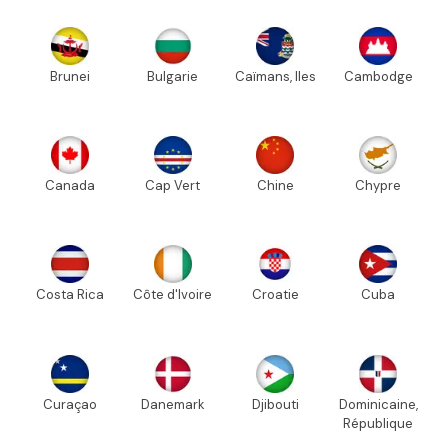
Brunei
Bulgarie
Caïmans, Iles
Cambodge
Canada
Cap Vert
Chine
Chypre
Costa Rica
Côte d'Ivoire
Croatie
Cuba
Curaçao
Danemark
Djibouti
Dominicaine,
République