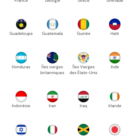
France
Géorgie
Grèce
Grenade
Guadeloupe
Guatemala
Guinée
Haïti
Honduras
Îles vierges
Îles Vierges
Inde
britanniques
des États-Unis
Indonésie
Iran
Iraq
Irlande