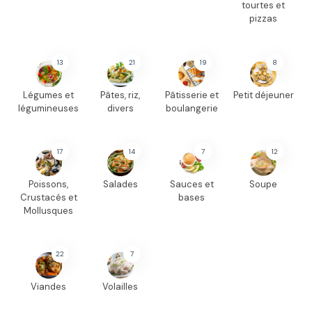
tourtes et
pizzas
13
21
19
8
Légumes et
Pâtes, riz,
Pâtisserie et
Petit déjeuner
légumineuses
divers
boulangerie
17
14
7
12
Poissons,
Salades
Sauces et
Soupe
Crustacés et
bases
Mollusques
22
7
Viandes
Volailles