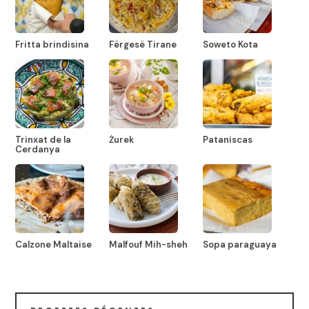
Fritta brindisina
Fërgesë Tirane
Soweto Kota
Trinxat de la
Żurek
Pataniscas
Cerdanya
Calzone Maltaise
Malfouf Mih-sheh
Sopa paraguaya