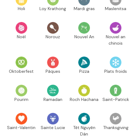
Holi
Loy Krathong
Mardi gras
Maslenitsa
Noël
Norouz
Nouvel An
Nouvel an
chinois
Oktoberfest
Pâques
Pizza
Plats froids
Pourim
Ramadan
Roch Hachana
Saint-Patrick
Saint-Valentin
Sainte Lucie
Têt Nguyên
Thanksgiving
Dán