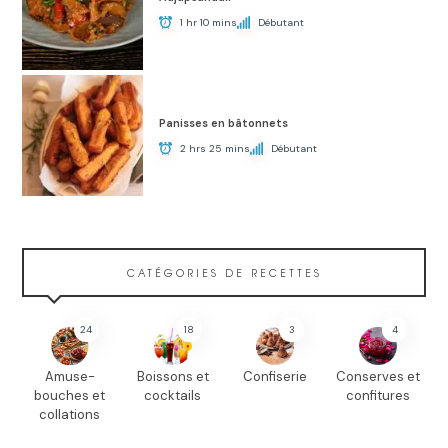
1 hr 10 mins
Débutant
Panisses en bâtonnets
2 hrs 25 mins
Débutant
CATÉGORIES DE RECETTES
24
18
3
4
Amuse-
Boissons et
Confiserie
Conserves et
bouches et
cocktails
confitures
collations