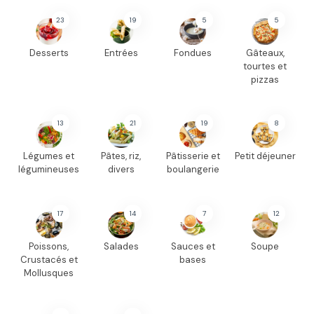
23
19
5
5
Desserts
Entrées
Fondues
Gâteaux,
tourtes et
pizzas
13
21
19
8
Légumes et
Pâtes, riz,
Pâtisserie et
Petit déjeuner
légumineuses
divers
boulangerie
17
14
7
12
Poissons,
Salades
Sauces et
Soupe
Crustacés et
bases
Mollusques