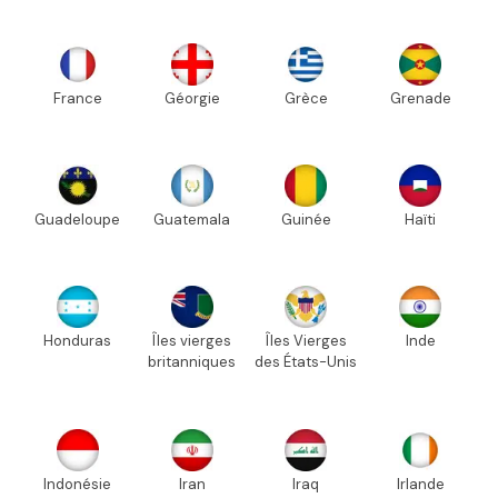
France
Géorgie
Grèce
Grenade
Guadeloupe
Guatemala
Guinée
Haïti
Honduras
Îles vierges
Îles Vierges
Inde
britanniques
des États-Unis
Indonésie
Iran
Iraq
Irlande