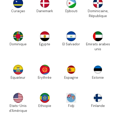
Curaçao
Danemark
Djibouti
Dominicaine,
République
Dominique
Egypte
El Salvador
Emirats arabes
unis
Equateur
Erythrée
Espagne
Estonie
Etats-Unis
Ethiopie
Fidji
Finlande
d'Amérique