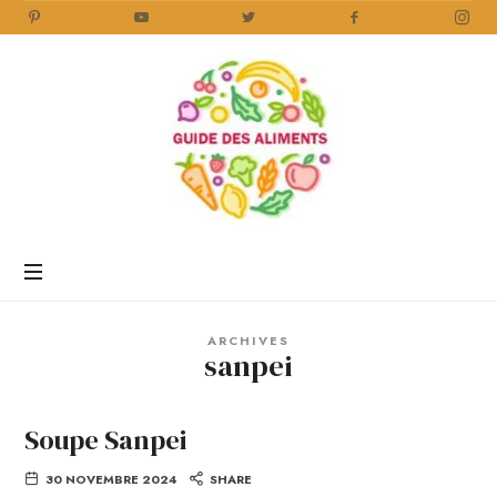
Guide
des
Aliments
Encyclopédie
des
aliments
/
ARCHIVES
www.guidedesaliments.com
sanpei
Soupe Sanpei
30 NOVEMBRE 2024
SHARE