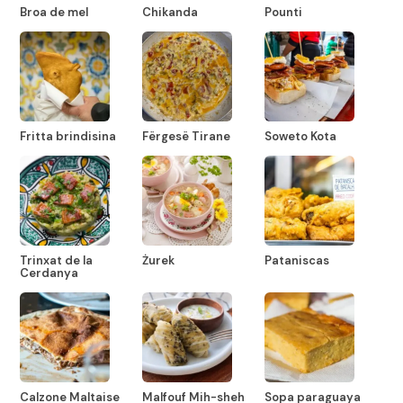
Broa de mel
Chikanda
Pounti
Fritta brindisina
Fërgesë Tirane
Soweto Kota
Trinxat de la
Żurek
Pataniscas
Cerdanya
Calzone Maltaise
Malfouf Mih-sheh
Sopa paraguaya