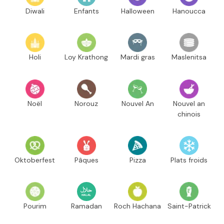
Diwali
Enfants
Halloween
Hanoucca
Holi
Loy Krathong
Mardi gras
Maslenitsa
Noël
Norouz
Nouvel An
Nouvel an
chinois
Oktoberfest
Pâques
Pizza
Plats froids
Pourim
Ramadan
Roch Hachana
Saint-Patrick