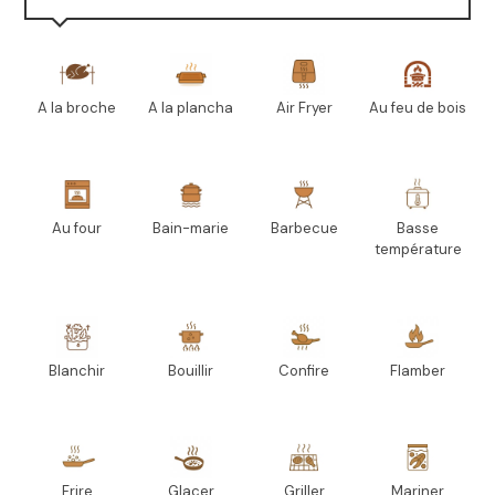
A la broche
A la plancha
Air Fryer
Au feu de bois
Au four
Bain-marie
Barbecue
Basse
température
Blanchir
Bouillir
Confire
Flamber
Frire
Glacer
Griller
Mariner