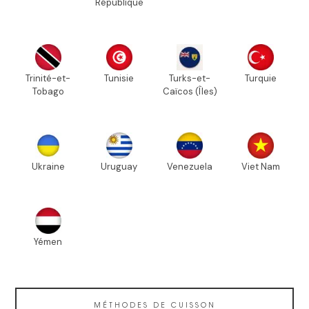
République
Trinité-et-
Tunisie
Turks-et-
Turquie
Tobago
Caïcos (Îles)
Ukraine
Uruguay
Venezuela
Viet Nam
Yémen
MÉTHODES DE CUISSON