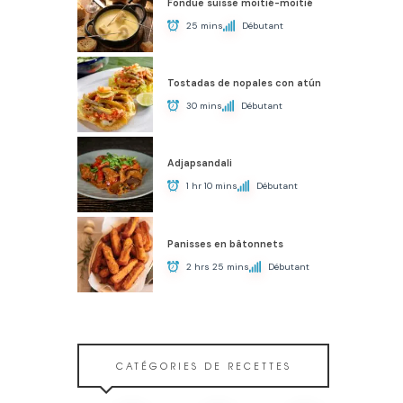
Fondue suisse moitié-moitié
25 mins
Débutant
Tostadas de nopales con atún
30 mins
Débutant
Adjapsandali
1 hr 10 mins
Débutant
Panisses en bâtonnets
2 hrs 25 mins
Débutant
CATÉGORIES DE RECETTES