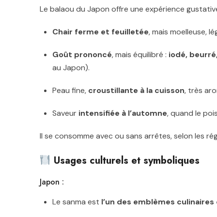
Le balaou du Japon offre une expérience gustati
Chair ferme et feuilletée
, mais moelleuse, l
Goût prononcé
, mais équilibré :
iodé, beurré
au Japon).
Peau fine,
croustillante à la cuisson
, très ar
Saveur
intensifiée à l’automne
, quand le poi
Il se consomme avec ou sans arrêtes, selon les régio
Usages culturels et symboliques
Japon :
Le sanma est
l’un des emblèmes culinaires