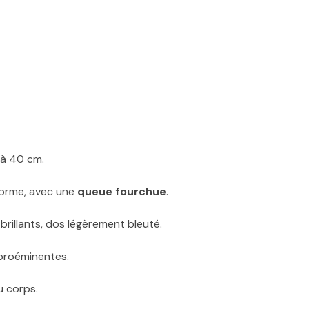
u’à 40 cm.
iforme, avec une
queue fourchue
.
 brillants, dos légèrement bleuté.
 proéminentes.
u corps.