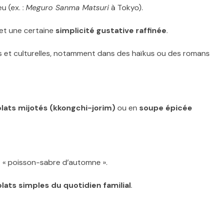
eu (ex. :
Meguro Sanma Matsuri
à Tokyo).
et une certaine
simplicité gustative raffinée
.
es et culturelles, notamment dans des haïkus ou des romans
lats mijotés (kkongchi-jorim)
ou en
soupe épicée
nt « poisson-sabre d’automne ».
plats simples du quotidien familial
.