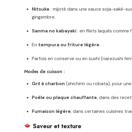
Nitsuke
: mijoté dans une sauce soja-saké-suc
gingembre.
Sanma no kabayaki
: en filets laqués comme l’
En
tempura ou friture légère
.
Parfois en conserve ou en sushi (narezushi fer
Modes de cuisson :
Gril à charbon
(shichirin ou robata), pour une
Poêle ou plaque chauffante
, dans des recett
Fumaison légère
, dans certaines cuisines trad
Saveur et texture