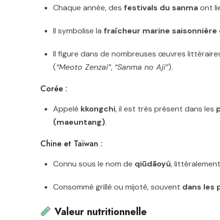
Chaque année, des
festivals du sanma
ont li
Il symbolise la
fraîcheur marine saisonnière
Il figure dans de nombreuses œuvres littérair
(
“Meoto Zenzai”
,
“Sanma no Aji”
).
Corée :
Appelé
kkongchi
, il est très présent dans les
p
(maeuntang)
.
Chine et Taïwan :
Connu sous le nom de
qiūdāoyú
, littéraleme
Consommé grillé ou mijoté, souvent
dans les 
Valeur nutritionnelle