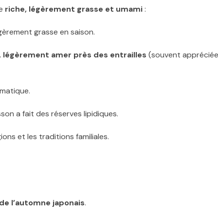
ve
riche, légèrement grasse et umami
:
égèrement grasse en saison.
, légèrement amer près des entrailles
(souvent apprécié
omatique.
sson a fait des réserves lipidiques.
ns et les traditions familiales.
 de l’automne japonais
.