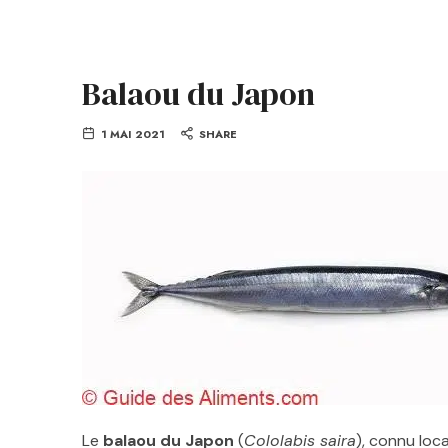
Balaou du Japon
1 MAI 2021
SHARE
Le
balaou du Japon
(
Cololabis saira
), connu lo