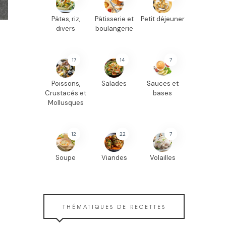
Pâtes, riz,
Pâtisserie et
Petit déjeuner
divers
boulangerie
17
14
7
Poissons,
Salades
Sauces et
Crustacés et
bases
Mollusques
12
22
7
Soupe
Viandes
Volailles
THÉMATIQUES DE RECETTES