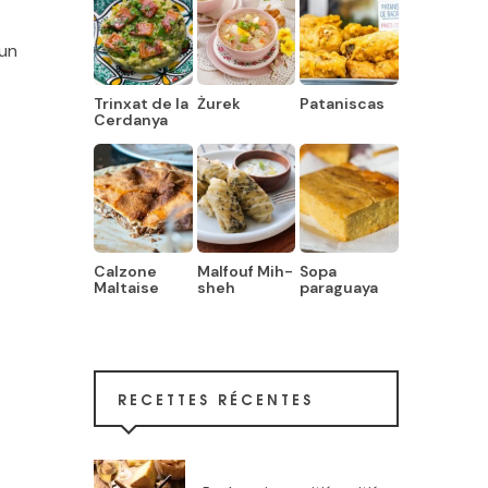
’un
Trinxat de la
Żurek
Pataniscas
Cerdanya
Calzone
Malfouf Mih-
Sopa
Maltaise
sheh
paraguaya
RECETTES RÉCENTES