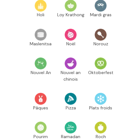
Holi
Loy Krathong
Mardi gras
Maslenitsa
Noël
Norouz
Nouvel An
Nouvel an
Oktoberfest
chinois
Pâques
Pizza
Plats froids
Pourim
Ramadan
Roch