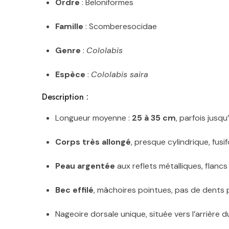
Ordre
: Beloniformes
Famille
: Scomberesocidae
Genre
:
Cololabis
Espèce
:
Cololabis saira
Description :
Longueur moyenne :
25 à 35 cm
, parfois jusq
Corps très allongé
, presque cylindrique, fus
Peau argentée
aux reflets métalliques, flancs
Bec effilé
, mâchoires pointues, pas de dents
Nageoire dorsale unique, située vers l’arrière d