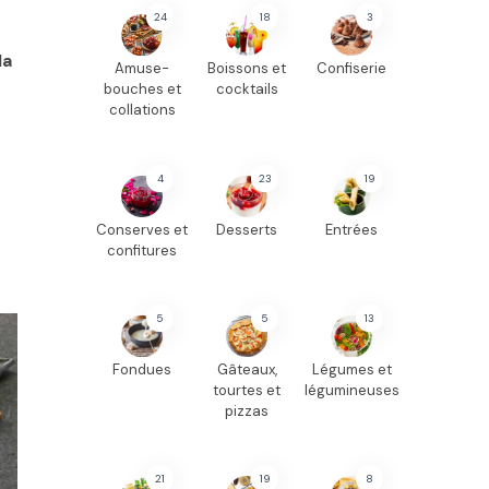
24
18
3
la
Amuse-
Boissons et
Confiserie
bouches et
cocktails
collations
4
23
19
Conserves et
Desserts
Entrées
confitures
5
5
13
Fondues
Gâteaux,
Légumes et
tourtes et
légumineuses
pizzas
21
19
8