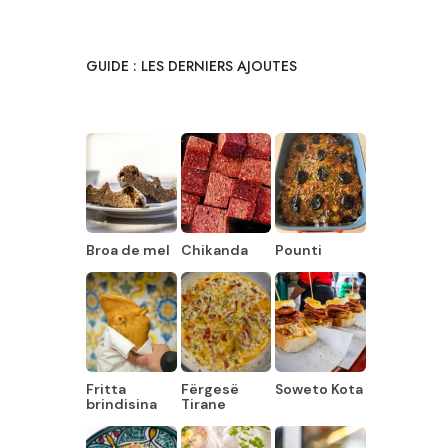
GUIDE : LES DERNIERS AJOUTES
Broa de mel
Chikanda
Pounti
Fritta
Fërgesë
Soweto Kota
brindisina
Tirane