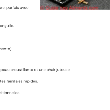
re, parfois avec
anguille.
menté).
 peau croustillante et une chair juteuse.
es familiales rapides.
itionnelles.