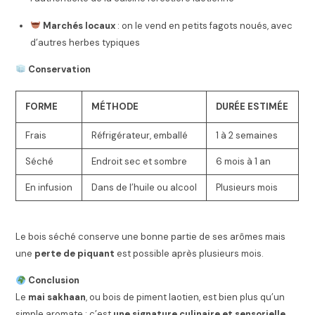
Marchés locaux
: on le vend en petits fagots noués, avec
d’autres herbes typiques
Conservation
FORME
MÉTHODE
DURÉE ESTIMÉE
Frais
Réfrigérateur, emballé
1 à 2 semaines
Séché
Endroit sec et sombre
6 mois à 1 an
En infusion
Dans de l’huile ou alcool
Plusieurs mois
Le bois séché conserve une bonne partie de ses arômes mais
une
perte de piquant
est possible après plusieurs mois.
Conclusion
Le
mai sakhaan
, ou bois de piment laotien, est bien plus qu’un
simple aromate : c’est
une signature culinaire et sensorielle