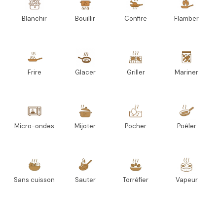
Blanchir
Bouillir
Confire
Flamber
Frire
Glacer
Griller
Mariner
Micro-ondes
Mijoter
Pocher
Poêler
Sans cuisson
Sauter
Torréfier
Vapeur