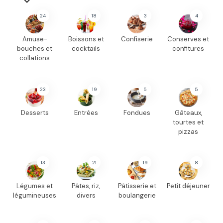
24
18
3
4
Amuse-
Boissons et
Confiserie
Conserves et
bouches et
cocktails
confitures
collations
23
19
5
5
Desserts
Entrées
Fondues
Gâteaux,
tourtes et
pizzas
13
21
19
8
Légumes et
Pâtes, riz,
Pâtisserie et
Petit déjeuner
légumineuses
divers
boulangerie