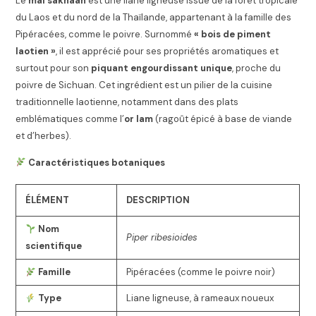
Le
mai sakhaan
est une liane ligneuse issue de la forêt tropicale
du Laos et du nord de la Thaïlande, appartenant à la famille des
Pipéracées, comme le poivre. Surnommé
« bois de piment
laotien »
, il est apprécié pour ses propriétés aromatiques et
surtout pour son
piquant engourdissant unique
, proche du
poivre de Sichuan. Cet ingrédient est un pilier de la cuisine
traditionnelle laotienne, notamment dans des plats
emblématiques comme l’
or lam
(ragoût épicé à base de viande
et d’herbes).
Caractéristiques botaniques
ÉLÉMENT
DESCRIPTION
Nom
Piper ribesioides
scientifique
Famille
Pipéracées (comme le poivre noir)
Type
Liane ligneuse, à rameaux noueux