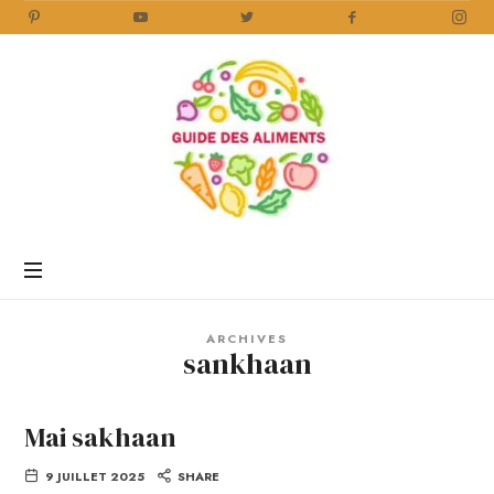
Guide
des
Aliments
Encyclopédie
des
aliments
/
ARCHIVES
www.guidedesaliments.com
sankhaan
Mai sakhaan
9 JUILLET 2025
SHARE