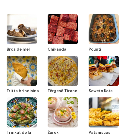
Broa de mel
Chikanda
Pounti
Fritta brindisina
Fërgesë Tirane
Soweto Kota
Trinxat de la
Żurek
Pataniscas