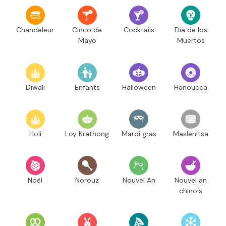
Chandeleur
Cinco de
Cocktails
Día de los
Mayo
Muertos
Diwali
Enfants
Halloween
Hanoucca
Holi
Loy Krathong
Mardi gras
Maslenitsa
Noël
Norouz
Nouvel An
Nouvel an
chinois