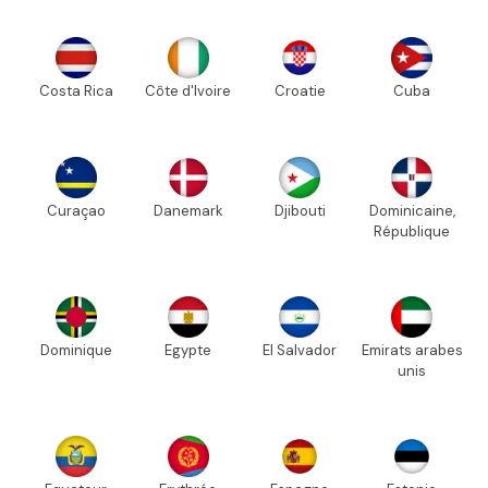
Costa Rica
Côte d'Ivoire
Croatie
Cuba
Curaçao
Danemark
Djibouti
Dominicaine,
République
Dominique
Egypte
El Salvador
Emirats arabes
unis