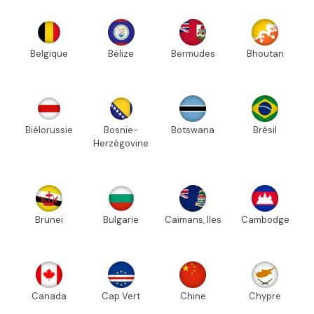
Belgique
Bélize
Bermudes
Bhoutan
Biélorussie
Bosnie-
Botswana
Brésil
Herzégovine
Brunei
Bulgarie
Caïmans, Iles
Cambodge
Canada
Cap Vert
Chine
Chypre