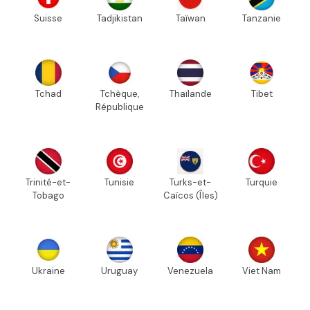
Suisse
Tadjikistan
Taïwan
Tanzanie
Tchad
Tchèque,
Thaïlande
Tibet
République
Trinité-et-
Tunisie
Turks-et-
Turquie
Tobago
Caïcos (Îles)
Ukraine
Uruguay
Venezuela
Viet Nam