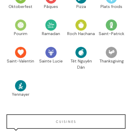
Oktoberfest
Pâques
Pizza
Plats froids
Pourim
Ramadan
Roch Hachana
Saint-Patrick
Saint-Valentin
Sainte Lucie
Têt Nguyên
Thanksgiving
Dán
Yennayer
CUISINES