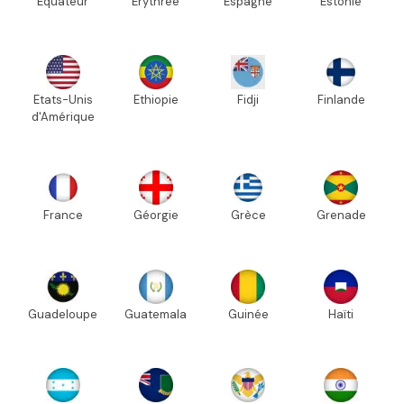
Equateur
Erythrée
Espagne
Estonie
Etats-Unis
Ethiopie
Fidji
Finlande
d'Amérique
France
Géorgie
Grèce
Grenade
Guadeloupe
Guatemala
Guinée
Haïti