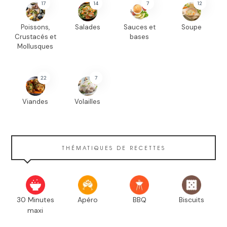
17
14
7
12
Poissons,
Salades
Sauces et
Soupe
Crustacés et
bases
Mollusques
22
7
Viandes
Volailles
THÉMATIQUES DE RECETTES
30 Minutes
Apéro
BBQ
Biscuits
maxi