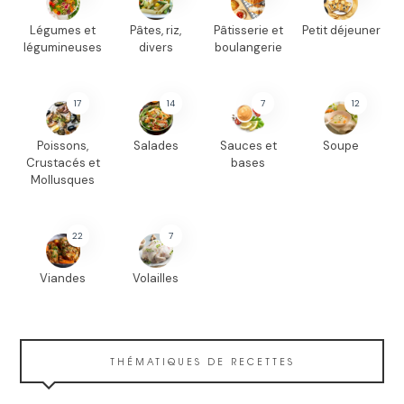
Légumes et
Pâtes, riz,
Pâtisserie et
Petit déjeuner
légumineuses
divers
boulangerie
17
14
7
12
Poissons,
Salades
Sauces et
Soupe
Crustacés et
bases
Mollusques
22
7
Viandes
Volailles
THÉMATIQUES DE RECETTES