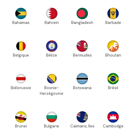
Bahamas
Bahreïn
Bangladesh
Barbade
Belgique
Bélize
Bermudes
Bhoutan
Biélorussie
Bosnie-
Botswana
Brésil
Herzégovine
Brunei
Bulgarie
Caïmans, Iles
Cambodge