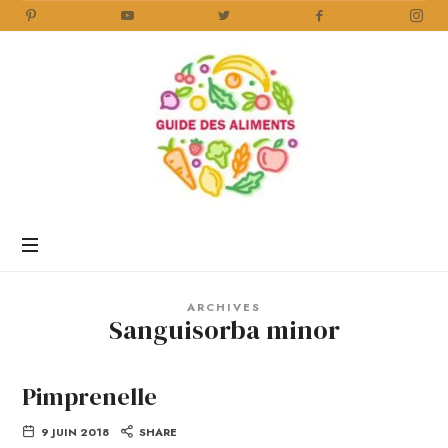
Guide
des
Aliments
Encyclopédie
des
aliments
/
ARCHIVES
www.guidedesaliments.com
Sanguisorba minor
Pimprenelle
9 JUIN 2018
SHARE