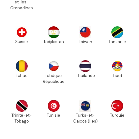
et-les-
Grenadines
Suisse
Tadjikistan
Taïwan
Tanzanie
Tchad
Tchèque,
Thaïlande
Tibet
République
Trinité-et-
Tunisie
Turks-et-
Turquie
Tobago
Caïcos (Îles)