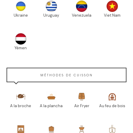
Ukraine
Uruguay
Venezuela
Viet Nam
Yémen
MÉTHODES DE CUISSON
A la broche
A la plancha
Air Fryer
Au feu de bois