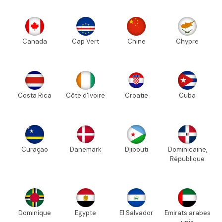
Canada
Cap Vert
Chine
Chypre
Costa Rica
Côte d'Ivoire
Croatie
Cuba
Curaçao
Danemark
Djibouti
Dominicaine,
République
Dominique
Egypte
El Salvador
Emirats arabes