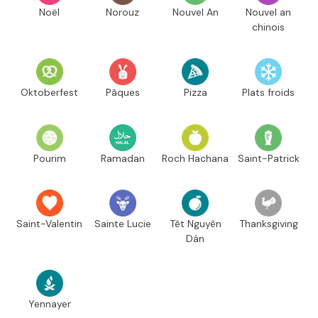
Noël
Norouz
Nouvel An
Nouvel an
chinois
Oktoberfest
Pâques
Pizza
Plats froids
Pourim
Ramadan
Roch Hachana
Saint-Patrick
Saint-Valentin
Sainte Lucie
Têt Nguyên
Thanksgiving
Dán
Yennayer