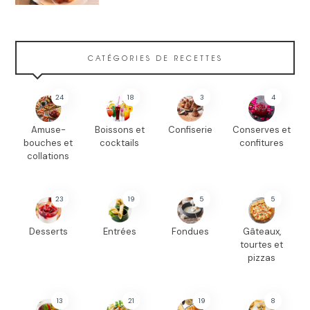
CATÉGORIES DE RECETTES
24
18
3
4
Amuse-
Boissons et
Confiserie
Conserves et
bouches et
cocktails
confitures
collations
23
19
5
5
Desserts
Entrées
Fondues
Gâteaux,
tourtes et
pizzas
13
21
19
8