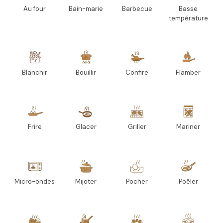
Au four
Bain-marie
Barbecue
Basse
température
Blanchir
Bouillir
Confire
Flamber
Frire
Glacer
Griller
Mariner
Micro-ondes
Mijoter
Pocher
Poêler