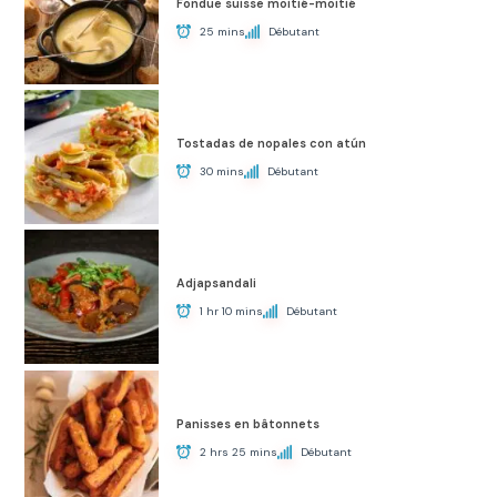
Fondue suisse moitié-moitié
25 mins
Débutant
Tostadas de nopales con atún
30 mins
Débutant
Adjapsandali
1 hr 10 mins
Débutant
Panisses en bâtonnets
2 hrs 25 mins
Débutant