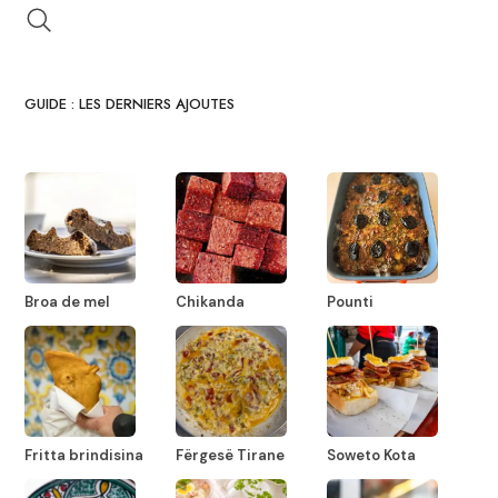
GUIDE : LES DERNIERS AJOUTES
Broa de mel
Chikanda
Pounti
Fritta brindisina
Fërgesë Tirane
Soweto Kota