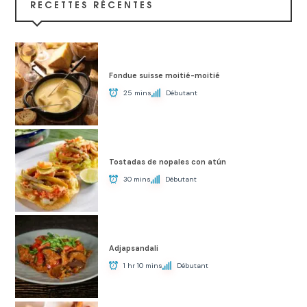
RECETTES RÉCENTES
Fondue suisse moitié-moitié
25 mins
Débutant
Tostadas de nopales con atún
30 mins
Débutant
Adjapsandali
1 hr 10 mins
Débutant