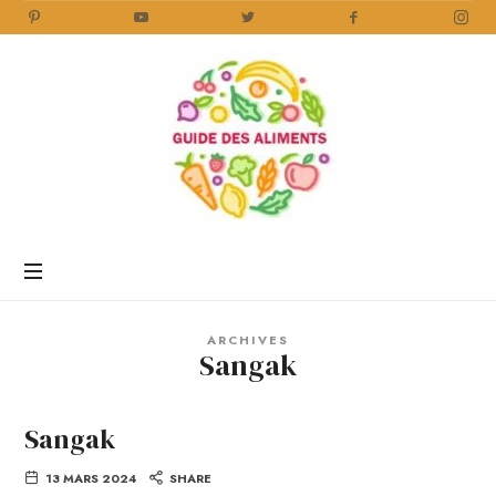
Guide
des
Aliments
Encyclopédie
des
aliments
/
ARCHIVES
www.guidedesaliments.com
Sangak
Sangak
13 MARS 2024
SHARE