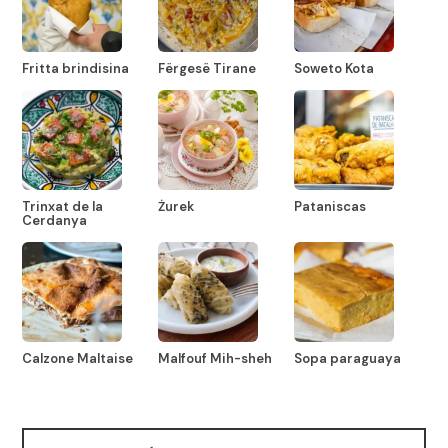
Fritta brindisina
Fërgesë Tirane
Soweto Kota
Trinxat de la
Żurek
Pataniscas
Cerdanya
Calzone Maltaise
Malfouf Mih-sheh
Sopa paraguaya