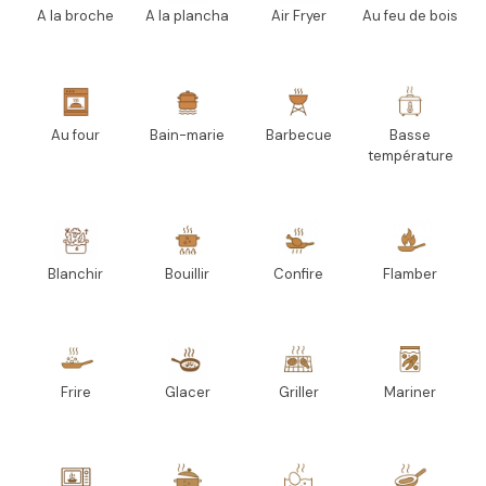
A la broche
A la plancha
Air Fryer
Au feu de bois
Au four
Bain-marie
Barbecue
Basse
température
Blanchir
Bouillir
Confire
Flamber
Frire
Glacer
Griller
Mariner