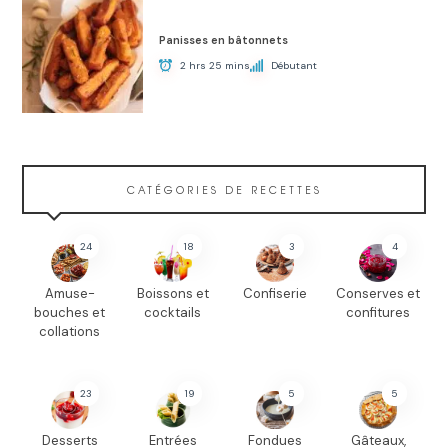
Panisses en bâtonnets
2 hrs 25 mins
Débutant
CATÉGORIES DE RECETTES
24
18
3
4
Amuse-
Boissons et
Confiserie
Conserves et
bouches et
cocktails
confitures
collations
23
19
5
5
Desserts
Entrées
Fondues
Gâteaux,