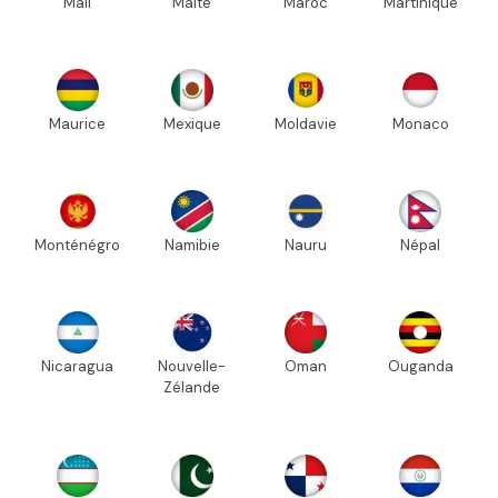
Mali
Malte
Maroc
Martinique
Maurice
Mexique
Moldavie
Monaco
Monténégro
Namibie
Nauru
Népal
Nicaragua
Nouvelle-
Oman
Ouganda
Zélande