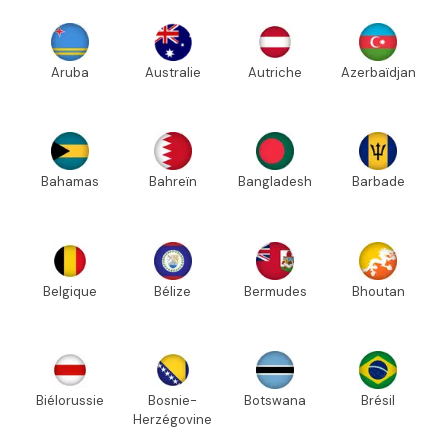
Aruba
Australie
Autriche
Azerbaïdjan
Bahamas
Bahreïn
Bangladesh
Barbade
Belgique
Bélize
Bermudes
Bhoutan
Biélorussie
Bosnie-
Botswana
Brésil
Herzégovine