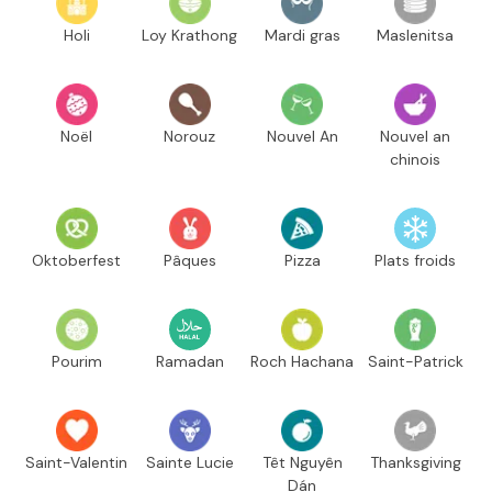
Holi
Loy Krathong
Mardi gras
Maslenitsa
Noël
Norouz
Nouvel An
Nouvel an
chinois
Oktoberfest
Pâques
Pizza
Plats froids
Pourim
Ramadan
Roch Hachana
Saint-Patrick
Saint-Valentin
Sainte Lucie
Têt Nguyên
Thanksgiving
Dán