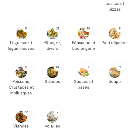
tourtes et
pizzas
13
21
19
8
Légumes et
Pâtes, riz,
Pâtisserie et
Petit déjeuner
légumineuses
divers
boulangerie
17
14
7
12
Poissons,
Salades
Sauces et
Soupe
Crustacés et
bases
Mollusques
22
7
Viandes
Volailles