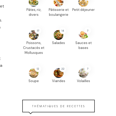
 et
Pâtes, riz,
Pâtisserie et
Petit déjeuner
divers
boulangerie
s.
a
17
14
7
Poissons,
Salades
Sauces et
Crustacés et
bases
Mollusques
t
la
12
22
7
Soupe
Viandes
Volailles
THÉMATIQUES DE RECETTES