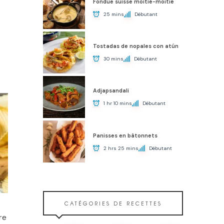
Fondue suisse moitié-moitié
25 mins
Débutant
Tostadas de nopales con atún
30 mins
Débutant
Adjapsandali
1 hr 10 mins
Débutant
Panisses en bâtonnets
2 hrs 25 mins
Débutant
CATÉGORIES DE RECETTES
re