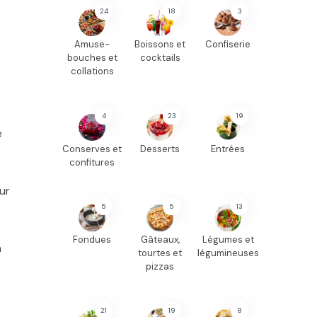
24
18
3
Amuse-
Boissons et
Confiserie
bouches et
cocktails
collations
4
23
19
e
Conserves et
Desserts
Entrées
confitures
ur
5
5
13
Fondues
Gâteaux,
Légumes et
à
tourtes et
légumineuses
pizzas
21
19
8