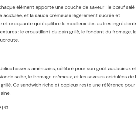
 chaque élément apporte une couche de saveur : le bœuf salé
te acidulée, et la sauce crémeuse légèrement sucrée et
e et croquante qui équilibre le moelleux des autres ingrédient
tures : le croustillant du pain grillé, le fondant du fromage, l
oucroute.
delicatessens américains, célébré pour son goût audacieux e
 viande salée, le fromage crémeux, et les saveurs acidulées de 
grillé. Ce sandwich riche et copieux reste une référence pour
aine.
 | ©