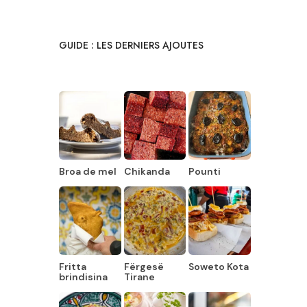
GUIDE : LES DERNIERS AJOUTES
Broa de mel
Chikanda
Pounti
Fritta
Fërgesë
Soweto Kota
brindisina
Tirane