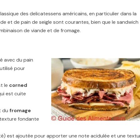
assique des delicatessens américains, en particulier dans la
e et de pain de seigle sont courantes, bien que le sandwich
ombinaison de viande et de fromage.
ré avec du pain
utilisé pour
t le
corned
ui est cuite
t du
fromage
texture fondante
é) est ajoutée pour apporter une note acidulée et une textu