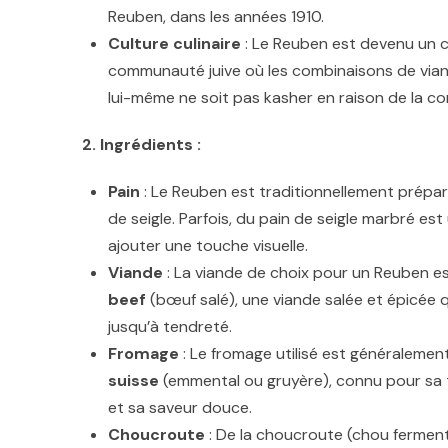
Reuben, dans les années 1910.
Culture culinaire
: Le Reuben est devenu un cl
communauté juive où les combinaisons de viand
lui-même ne soit pas kasher en raison de la c
2. Ingrédients :
Pain
: Le Reuben est traditionnellement prépa
de seigle. Parfois, du pain de seigle marbré est 
ajouter une touche visuelle.
Viande
: La viande de choix pour un Reuben es
beef
(bœuf salé), une viande salée et épicée q
jusqu’à tendreté.
Fromage
: Le fromage utilisé est généralemen
suisse
(emmental ou gruyère), connu pour sa 
et sa saveur douce.
Choucroute
: De la choucroute (chou ferment