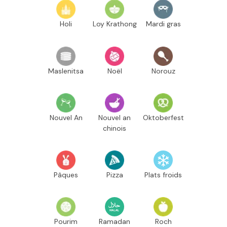
Holi
Loy Krathong
Mardi gras
Maslenitsa
Noël
Norouz
Nouvel An
Nouvel an
Oktoberfest
chinois
Pâques
Pizza
Plats froids
Pourim
Ramadan
Roch