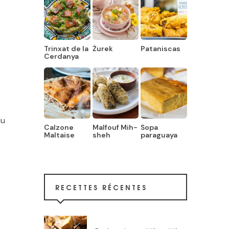
Trinxat de la
Żurek
Pataniscas
Cerdanya
du
Calzone
Malfouf Mih-
Sopa
Maltaise
sheh
paraguaya
RECETTES RÉCENTES