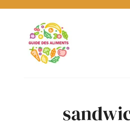
Guide
des
Aliments
Encyclopédie
des
aliments
/
www.guidedesaliments.com
sandwic