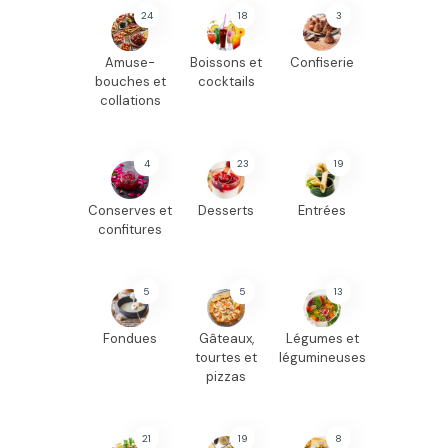
24
18
3
Amuse-
Boissons et
Confiserie
bouches et
cocktails
collations
4
23
19
Conserves et
Desserts
Entrées
confitures
5
5
13
Fondues
Gâteaux,
Légumes et
tourtes et
légumineuses
pizzas
21
19
8