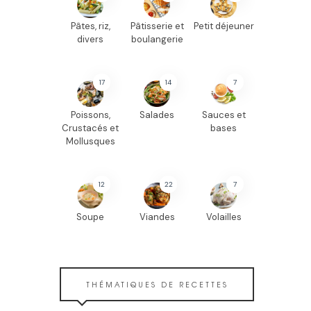
Pâtes, riz,
Pâtisserie et
Petit déjeuner
divers
boulangerie
17
14
7
Poissons,
Salades
Sauces et
Crustacés et
bases
Mollusques
12
22
7
Soupe
Viandes
Volailles
THÉMATIQUES DE RECETTES