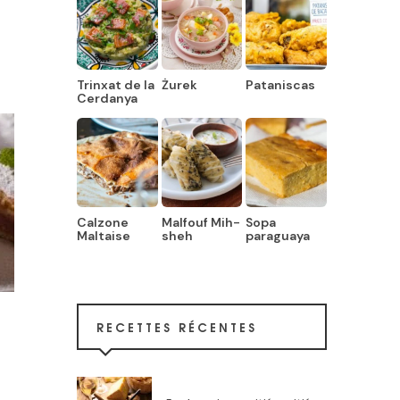
Trinxat de la
Żurek
Pataniscas
Cerdanya
Calzone
Malfouf Mih-
Sopa
Maltaise
sheh
paraguaya
RECETTES RÉCENTES