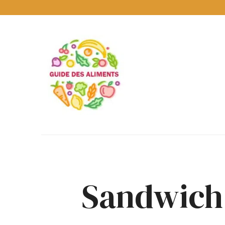
Guide
des
Aliments
Encyclopédie
des
aliments
/
www.guidedesaliments.com
Sandwich