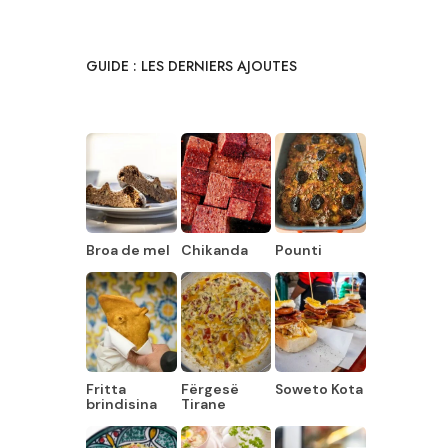
GUIDE : LES DERNIERS AJOUTES
Broa de mel
Chikanda
Pounti
Fritta
Fërgesë
Soweto Kota
brindisina
Tirane