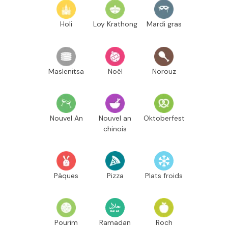
Holi
Loy Krathong
Mardi gras
Maslenitsa
Noël
Norouz
Nouvel An
Nouvel an
Oktoberfest
chinois
Pâques
Pizza
Plats froids
Pourim
Ramadan
Roch