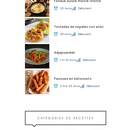
Fondue suisse moitié-moitié
25 mins
Débutant
Tostadas de nopales con atún
30 mins
Débutant
Adjapsandali
1 hr 10 mins
Débutant
Panisses en bâtonnets
2 hrs 25 mins
Débutant
CATÉGORIES DE RECETTES