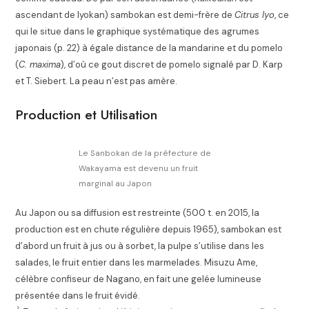
ascendant de Iyokan) sambokan est demi-frère de
Citrus Iyo
, ce
qui le situe dans le graphique systématique des agrumes
japonais (p. 22) à égale distance de la mandarine et du pomelo
(
C. maxima
), d’où ce gout discret de pomelo signalé par D. Karp
et T. Siebert
. La peau n’est pas amère
.
Production et Utilisation
Le Sanbokan de la préfecture de
Wakayama est devenu un fruit
marginal au Japon
Au Japon ou sa diffusion est restreinte (500 t. en 2015, la
production est en chute régulière depuis 1965), sambokan est
d’abord un fruit à jus ou à sorbet, la pulpe s’utilise dans les
salades, le fruit entier dans les marmelades
. Misuzu Ame,
célèbre confiseur de Nagano, en fait une gelée lumineuse
présentée dans le fruit évidé
.