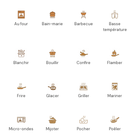
Au four
Bain-marie
Barbecue
Basse
température
Blanchir
Bouillir
Confire
Flamber
Frire
Glacer
Griller
Mariner
Micro-ondes
Mijoter
Pocher
Poêler