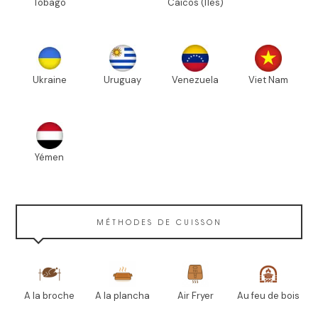
Tobago
Caïcos (Îles)
Ukraine
Uruguay
Venezuela
Viet Nam
Yémen
MÉTHODES DE CUISSON
A la broche
A la plancha
Air Fryer
Au feu de bois