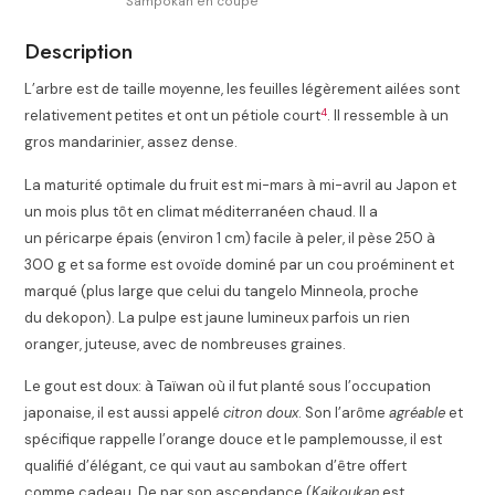
Sampokan en coupe
Description
L’arbre est de taille moyenne, les feuilles légèrement ailées sont
4
relativement petites et ont un pétiole court
. Il ressemble à un
gros mandarinier, assez dense.
La maturité optimale du fruit est mi-mars à mi-avril au Japon et
un mois plus tôt en climat méditerranéen chaud. Il a
un péricarpe épais (environ 1 cm) facile à peler, il pèse 250 à
300
g
et sa forme est ovoïde dominé par un cou proéminent et
marqué (plus large que celui du tangelo Minneola, proche
du dekopon)
. La pulpe est jaune lumineux parfois un rien
oranger, juteuse, avec de nombreuses graines.
Le gout est doux: à Taïwan où il fut planté sous l’occupation
japonaise, il est aussi appelé
citron doux
. Son l’arôme
agréable
et
spécifique rappelle l’orange douce et le pamplemousse, il est
qualifié d’élégant, ce qui vaut au sambokan d’être offert
comme cadeau
. De par son ascendance (
Kaikoukan
est