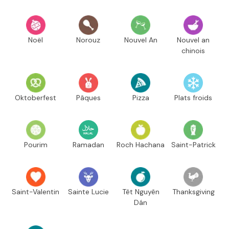
Noël
Norouz
Nouvel An
Nouvel an
chinois
Oktoberfest
Pâques
Pizza
Plats froids
Pourim
Ramadan
Roch Hachana
Saint-Patrick
Saint-Valentin
Sainte Lucie
Têt Nguyên
Thanksgiving
Dán