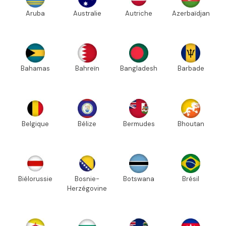
Aruba
Australie
Autriche
Azerbaïdjan
Bahamas
Bahreïn
Bangladesh
Barbade
Belgique
Bélize
Bermudes
Bhoutan
Biélorussie
Bosnie-
Botswana
Brésil
Herzégovine