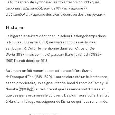
Le fruit est réputé symboliser les trois trésors bouddhiques
(japonais :
三宝
sambô
), suivi de
柑
(
kan, «
agrume »),
d’où
sambokan
, « agrume des trois trésors ou des trois joyaux »
.
Histoire
Le bigaradier
sulcata
décrit par Loiseleur Deslongchamps dans
le Nouveau Duhamel (1819) ne correspond pas au fruit du
sambokan
. R. Cottin le mentionne dans son
Citrus of the
World
(1997) mais comme
C. paradisi
. Ikuro Takahashi (1892–
1981) l’aurait décrit en 1913
.
Au Japon, on fait remonter son existence à l’ère
Bunsei
de
l’époque d’Edo (1818-1829). Il aurait alors été un fruit très rare,
et son propriétaire, un seigneur féodal local du nom de Tameyuki
Nonaka (
野中為之
) aurait interdit que l’essence soit diffusée et
que des gens ordinaires le cultivent. De plus il aurait offert le fruit
à Harutomi Tokugawa, seigneur de Kishu, ce qui fit sa renommée
.