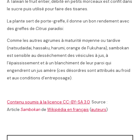
À Taïwan le fruit entier, débité en petits morceaux est confit dans
le sucre puis utilisé pour faire des tisanes
.
La plante sert de porte-greffe, il donne un bon rendement avec
des greffes de
Citrus paradisi
.
Comme les autres agrumes à maturité moyenne ou tardive
(natsudaidai, hassaku, harumi, orange de Fukuhara), sambokan
est sensible au desséchement des vésicules à jus, à
l’épaississement et à un blanchiment de leur paroi qui
engendrent un jus amère (ces désordres sont attribués au froid
et aux conditions d’entreposage)
.
Contenu soumis à la licence CC-BY-SA 3.0
. Source :
Article
Sambokan
de
Wikipédia en français
(
auteurs
)