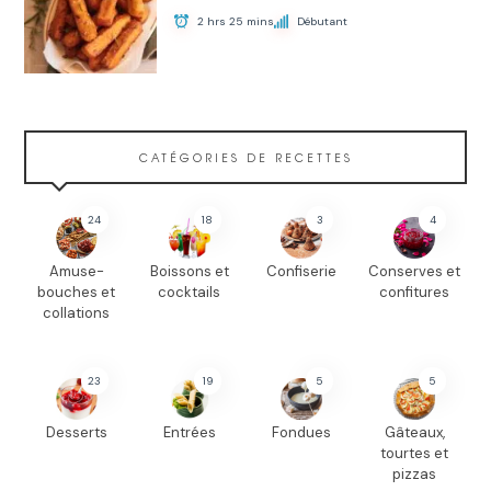
2 hrs 25 mins
Débutant
CATÉGORIES DE RECETTES
24
18
3
4
Amuse-
Boissons et
Confiserie
Conserves et
bouches et
cocktails
confitures
collations
23
19
5
5
Desserts
Entrées
Fondues
Gâteaux,
tourtes et
pizzas