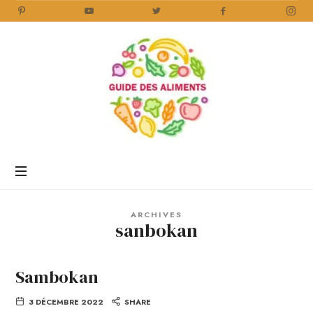
Guide
des
Aliments
Encyclopédie
des
aliments
/
ARCHIVES
www.guidedesaliments.com
sanbokan
Sambokan
3 DÉCEMBRE 2022
SHARE