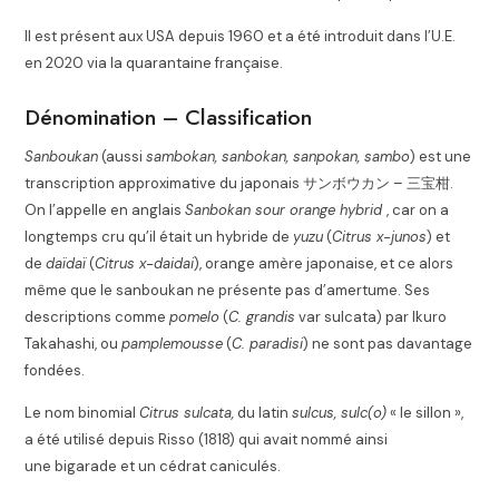
Il est présent aux USA depuis 1960 et a été introduit dans l’U.E.
en 2020 via la quarantaine française
.
Dénomination – Classification
Sanboukan
(aussi
sambokan, sanbokan, sanpokan, sambo
) est une
transcription approximative du japonais
サンボウカン – 三宝柑
.
On l’appelle en anglais
Sanbokan sour orange hybrid
, car on a
longtemps cru qu’il était un hybride de
yuzu
(
Citrus x-junos
) et
de
daïdaï
(
Citrus x-daidai
), orange amère japonaise, et ce alors
même que le sanboukan ne présente pas d’amertume
. Ses
descriptions comme
pomelo
(
C. grandis
var sulcata) par Ikuro
Takahashi, ou
pamplemousse
(
C. paradisi
) ne sont pas davantage
fondées
.
Le nom binomial
Citrus sulcata,
du latin
sulcus, sulc(o)
« le sillon »,
a été utilisé depuis Risso (1818) qui avait nommé ainsi
une bigarade et un cédrat caniculés
.