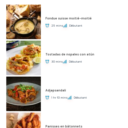
Fondue suisse moitié-moitié
25 mins
Débutant
Tostadas de nopales con atún
30 mins
Débutant
Adjapsandali
1 hr 10 mins
Débutant
Panisses en bâtonnets