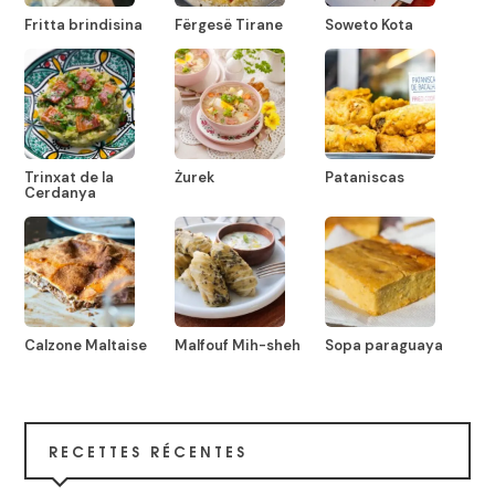
Fritta brindisina
Fërgesë Tirane
Soweto Kota
Trinxat de la
Żurek
Pataniscas
Cerdanya
Calzone Maltaise
Malfouf Mih-sheh
Sopa paraguaya
RECETTES RÉCENTES