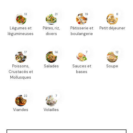
13
21
19
8
Légumes et
Pâtes, riz,
Pâtisserie et
Petit déjeuner
légumineuses
divers
boulangerie
17
14
7
12
Poissons,
Salades
Sauces et
Soupe
Crustacés et
bases
Mollusques
22
7
Viandes
Volailles