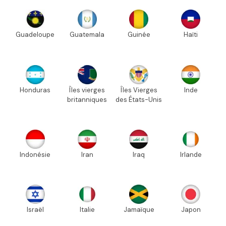
Guadeloupe
Guatemala
Guinée
Haïti
Honduras
Îles vierges
Îles Vierges
Inde
britanniques
des États-Unis
Indonésie
Iran
Iraq
Irlande
Israël
Italie
Jamaïque
Japon