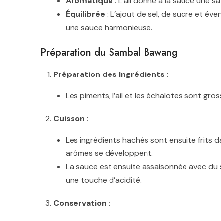
Aromatique
: L’ail donne à la sauce une 
Équilibrée
: L’ajout de sel, de sucre et éve
une sauce harmonieuse.
Préparation du Sambal Bawang
Préparation des Ingrédients
:
Les piments, l’ail et les échalotes sont gr
Cuisson
:
Les ingrédients hachés sont ensuite frits da
arômes se développent.
La sauce est ensuite assaisonnée avec du se
une touche d’acidité.
Conservation
: