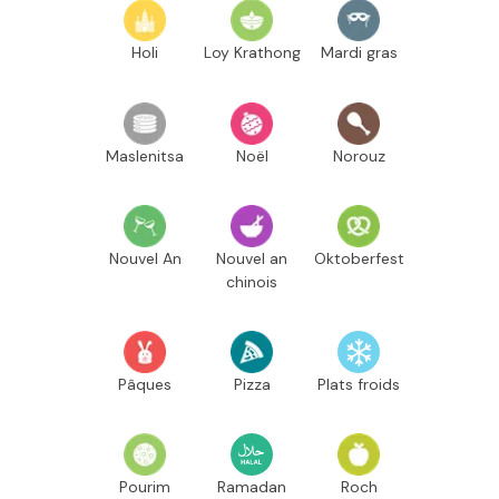
Holi
Loy Krathong
Mardi gras
Maslenitsa
Noël
Norouz
Nouvel An
Nouvel an
Oktoberfest
chinois
Pâques
Pizza
Plats froids
Pourim
Ramadan
Roch