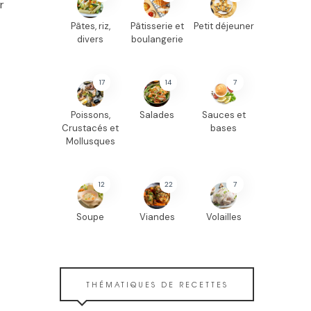
r
Pâtes, riz,
Pâtisserie et
Petit déjeuner
divers
boulangerie
17
14
7
Poissons,
Salades
Sauces et
Crustacés et
bases
Mollusques
12
22
7
Soupe
Viandes
Volailles
THÉMATIQUES DE RECETTES