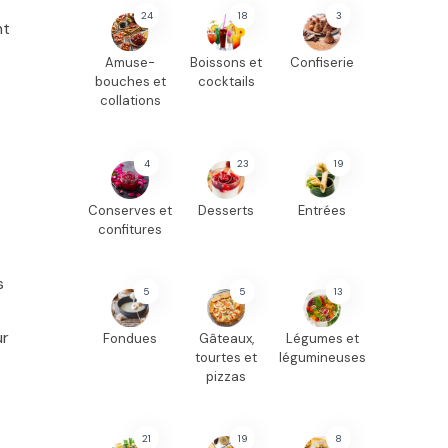
24
18
3
nt
Amuse-
Boissons et
Confiserie
bouches et
cocktails
collations
4
23
19
Conserves et
Desserts
Entrées
confitures
s
5
5
13
ur
Fondues
Gâteaux,
Légumes et
tourtes et
légumineuses
pizzas
21
19
8