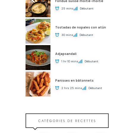
Fondue suisse moitié-moitié
25 mins
Débutant
Tostadas de nopales con atún
30 mins
Débutant
Adjapsandali
1 hr 10 mins
Débutant
Panisses en bâtonnets
2 hrs 25 mins
Débutant
CATÉGORIES DE RECETTES