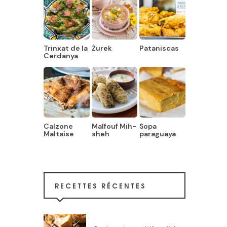
Trinxat de la
Żurek
Pataniscas
Cerdanya
Calzone
Malfouf Mih-
Sopa
Maltaise
sheh
paraguaya
RECETTES RÉCENTES