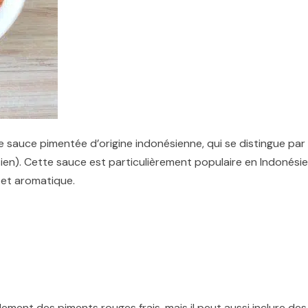
e sauce pimentée d’origine indonésienne, qui se distingue par
sien). Cette sauce est particulièrement populaire en Indonésie
 et aromatique.
ement des piments rouges frais, mais il peut aussi inclure des