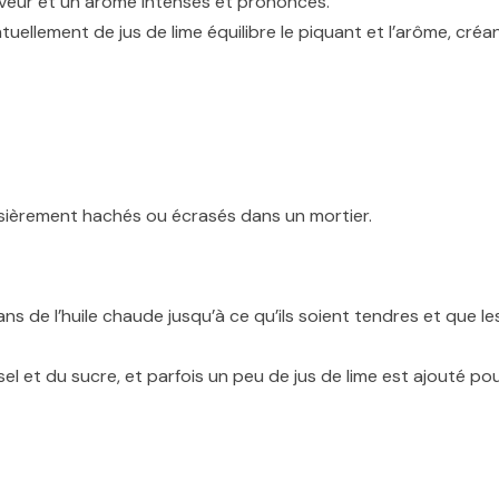
saveur et un arôme intenses et prononcés.
ntuellement de jus de lime équilibre le piquant et l’arôme, créa
ossièrement hachés ou écrasés dans un mortier.
ns de l’huile chaude jusqu’à ce qu’ils soient tendres et que le
l et du sucre, et parfois un peu de jus de lime est ajouté po