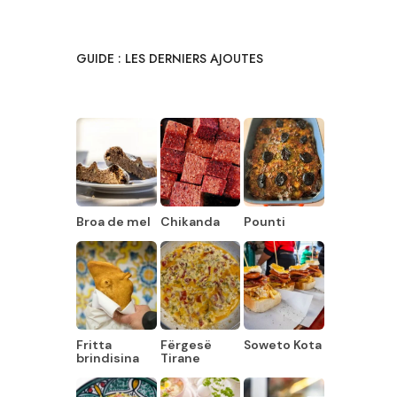
GUIDE : LES DERNIERS AJOUTES
Broa de mel
Chikanda
Pounti
Fritta
Fërgesë
Soweto Kota
brindisina
Tirane