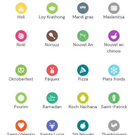
Holi
Loy Krathong
Mardi gras
Maslenitsa
Noël
Norouz
Nouvel An
Nouvel an
chinois
Oktoberfest
Pâques
Pizza
Plats froids
Pourim
Ramadan
Roch Hachana
Saint-Patrick
Saint-Valentin
Sainte Lucie
Têt Nguyên
Thanksgiving