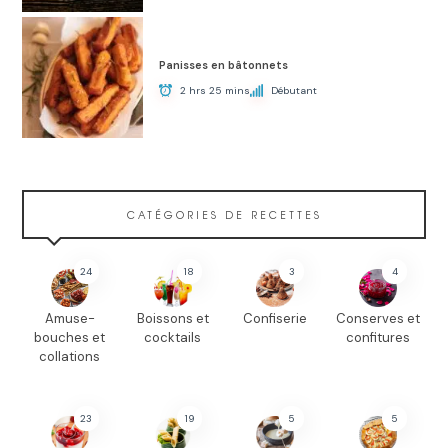
Panisses en bâtonnets
2 hrs 25 mins
Débutant
CATÉGORIES DE RECETTES
24
18
3
4
Amuse-
Boissons et
Confiserie
Conserves et
bouches et
cocktails
confitures
collations
23
19
5
5