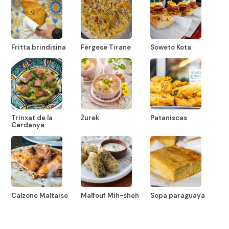
Fritta brindisina
Fërgesë Tirane
Soweto Kota
Trinxat de la
Żurek
Pataniscas
Cerdanya
Calzone Maltaise
Malfouf Mih-sheh
Sopa paraguaya