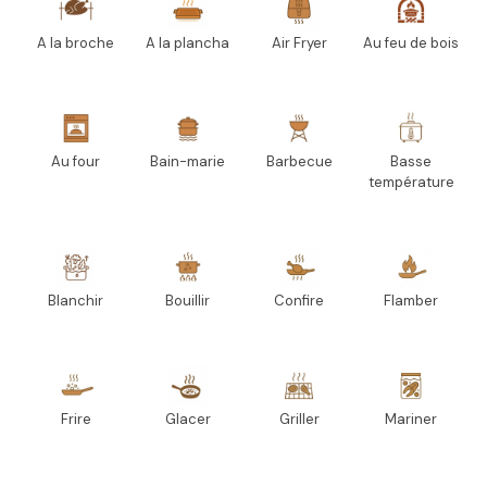
A la broche
A la plancha
Air Fryer
Au feu de bois
Au four
Bain-marie
Barbecue
Basse
température
Blanchir
Bouillir
Confire
Flamber
Frire
Glacer
Griller
Mariner