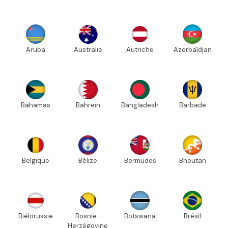
Aruba
Australie
Autriche
Azerbaïdjan
Bahamas
Bahreïn
Bangladesh
Barbade
Belgique
Bélize
Bermudes
Bhoutan
Biélorussie
Bosnie-
Botswana
Brésil
Herzégovine