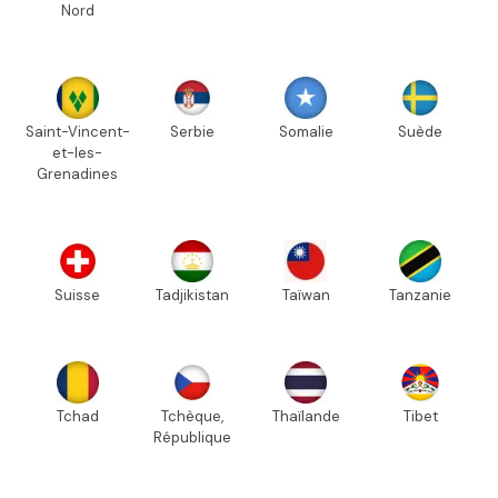
Nord
Saint-Vincent-
Serbie
Somalie
Suède
et-les-
Grenadines
Suisse
Tadjikistan
Taïwan
Tanzanie
Tchad
Tchèque,
Thaïlande
Tibet
République