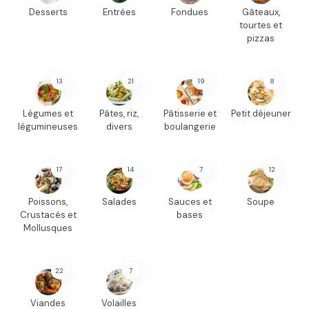
Desserts
Entrées
Fondues
Gâteaux,
tourtes et
pizzas
13
21
19
8
Légumes et
Pâtes, riz,
Pâtisserie et
Petit déjeuner
légumineuses
divers
boulangerie
17
14
7
12
Poissons,
Salades
Sauces et
Soupe
Crustacés et
bases
Mollusques
22
7
Viandes
Volailles