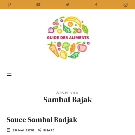
Guide
des
Aliments
Encyclopédie
des
aliments
/
ARCHIVES
www.guidedesaliments.com
Sambal Bajak
Sauce Sambal Badjak
28 MAI 2018
SHARE