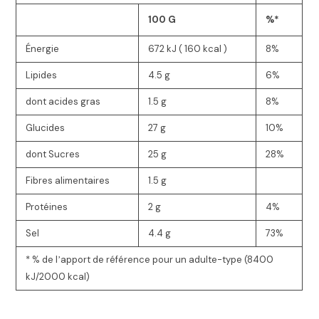
100 G
%*
Énergie
672 kJ ( 160 kcal )
8%
Lipides
4.5 g
6%
dont acides gras
1.5 g
8%
Glucides
27 g
10%
dont Sucres
25 g
28%
Fibres alimentaires
1.5 g
Protéines
2 g
4%
Sel
4.4 g
73%
* % de lʼapport de référence pour un adulte-type (8400
kJ/2000 kcal)