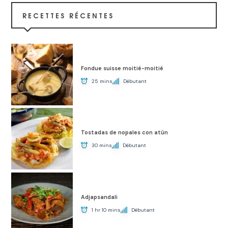
RECETTES RÉCENTES
Fondue suisse moitié-moitié
25 mins
Débutant
Tostadas de nopales con atún
30 mins
Débutant
Adjapsandali
1 hr 10 mins
Débutant