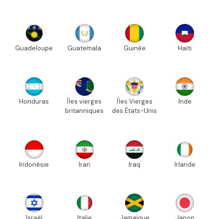
Guadeloupe
Guatemala
Guinée
Haïti
Honduras
Îles vierges
Îles Vierges
Inde
britanniques
des États-Unis
Indonésie
Iran
Iraq
Irlande
Israël
Italie
Jamaïque
Japon