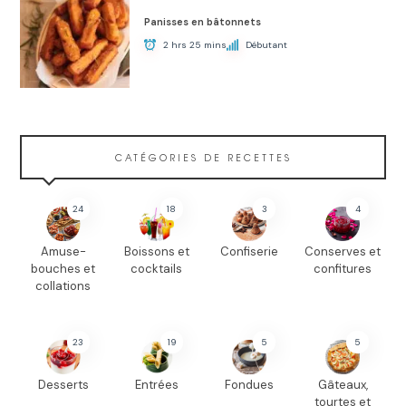
Panisses en bâtonnets
2 hrs 25 mins
Débutant
CATÉGORIES DE RECETTES
24
18
3
4
Amuse-
Boissons et
Confiserie
Conserves et
bouches et
cocktails
confitures
collations
23
19
5
5
Desserts
Entrées
Fondues
Gâteaux,
tourtes et