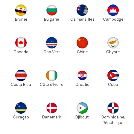
Brunei
Bulgarie
Caïmans, Iles
Cambodge
Canada
Cap Vert
Chine
Chypre
Costa Rica
Côte d'Ivoire
Croatie
Cuba
Curaçao
Danemark
Djibouti
Dominicaine,
République