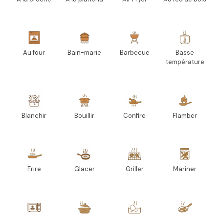
Au four
Bain-marie
Barbecue
Basse
température
Blanchir
Bouillir
Confire
Flamber
Frire
Glacer
Griller
Mariner