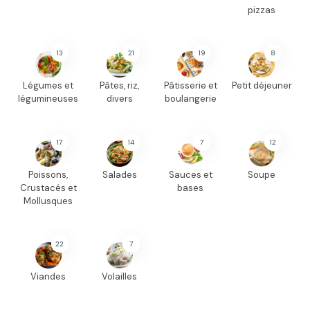
pizzas
13
21
19
8
Légumes et
Pâtes, riz,
Pâtisserie et
Petit déjeuner
légumineuses
divers
boulangerie
17
14
7
12
Poissons,
Salades
Sauces et
Soupe
Crustacés et
bases
Mollusques
22
7
Viandes
Volailles