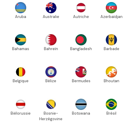
Aruba
Australie
Autriche
Azerbaïdjan
Bahamas
Bahreïn
Bangladesh
Barbade
Belgique
Bélize
Bermudes
Bhoutan
Biélorussie
Bosnie-
Botswana
Brésil
Herzégovine