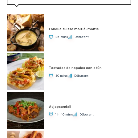
Fondue suisse moitié-moitié
25 mins
Débutant
Tostadas de nopales con atún
30 mins
Débutant
Adjapsandali
1 hr 10 mins
Débutant