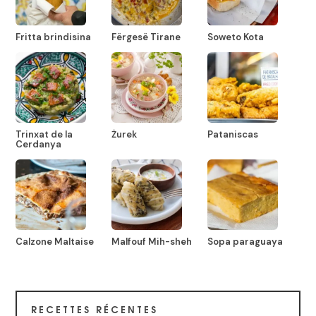
Fritta brindisina
Fërgesë Tirane
Soweto Kota
Trinxat de la
Żurek
Pataniscas
Cerdanya
Calzone Maltaise
Malfouf Mih-sheh
Sopa paraguaya
RECETTES RÉCENTES