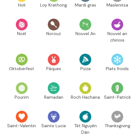
Holi
Loy Krathong
Mardi gras
Maslenitsa
Noël
Norouz
Nouvel An
Nouvel an
chinois
Oktoberfest
Pâques
Pizza
Plats froids
Pourim
Ramadan
Roch Hachana
Saint-Patrick
Saint-Valentin
Sainte Lucie
Têt Nguyên
Thanksgiving
Dán