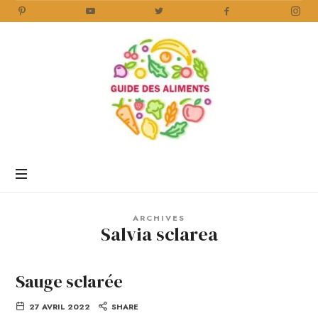
Guide
des
Aliments
Encyclopédie
des
aliments
/
ARCHIVES
www.guidedesaliments.com
Salvia sclarea
Sauge sclarée
27 AVRIL 2022
SHARE