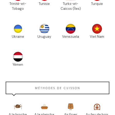
Trinité-et-
Tunisie
Turks-et-
Turquie
Tobago
Caïcos (Îles)
Ukraine
Uruguay
Venezuela
Viet Nam
Yémen
MÉTHODES DE CUISSON
A la broche
A la plancha
Air Fryer
Au feu de bois