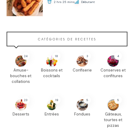
2 hrs 25 mins
Débutant
CATÉGORIES DE RECETTES
24
18
3
4
Amuse-
Boissons et
Confiserie
Conserves et
bouches et
cocktails
confitures
collations
23
19
5
5
Desserts
Entrées
Fondues
Gâteaux,
tourtes et
pizzas