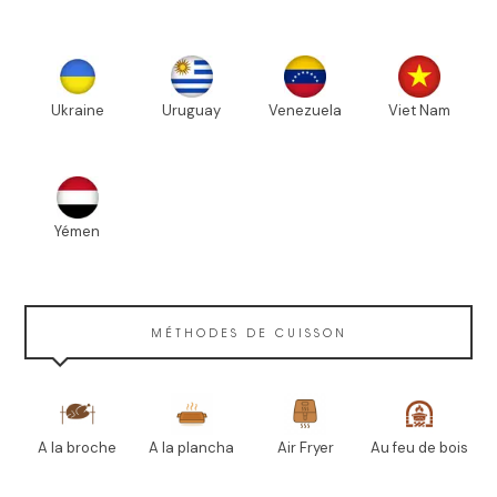
Ukraine
Uruguay
Venezuela
Viet Nam
Yémen
MÉTHODES DE CUISSON
A la broche
A la plancha
Air Fryer
Au feu de bois