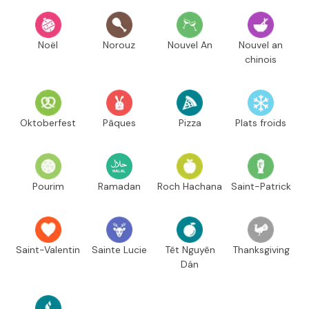
Noël
Norouz
Nouvel An
Nouvel an
chinois
Oktoberfest
Pâques
Pizza
Plats froids
Pourim
Ramadan
Roch Hachana
Saint-Patrick
Saint-Valentin
Sainte Lucie
Têt Nguyên
Thanksgiving
Dán