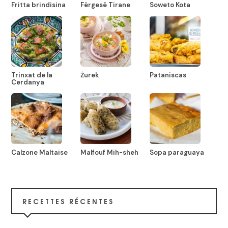
Fritta brindisina
Fërgesë Tirane
Soweto Kota
Trinxat de la
Żurek
Pataniscas
Cerdanya
Calzone Maltaise
Malfouf Mih-sheh
Sopa paraguaya
RECETTES RÉCENTES