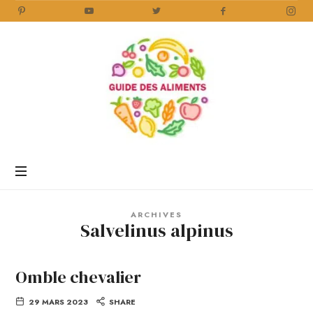
Guide
des
Aliments
Encyclopédie
des
aliments
/
ARCHIVES
www.guidedesaliments.com
Salvelinus alpinus
Omble chevalier
29 MARS 2023
SHARE