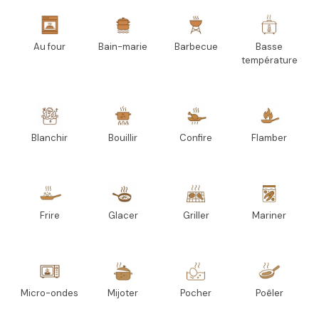
Au four
Bain-marie
Barbecue
Basse
température
Blanchir
Bouillir
Confire
Flamber
Frire
Glacer
Griller
Mariner
Micro-ondes
Mijoter
Pocher
Poêler