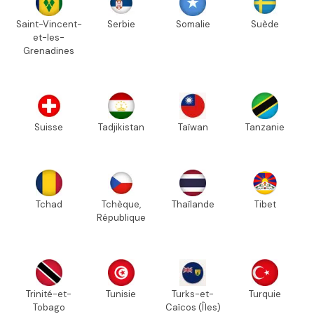
Saint-Vincent-
Serbie
Somalie
Suède
et-les-
Grenadines
Suisse
Tadjikistan
Taïwan
Tanzanie
Tchad
Tchèque,
Thaïlande
Tibet
République
Trinité-et-
Tunisie
Turks-et-
Turquie
Tobago
Caïcos (Îles)