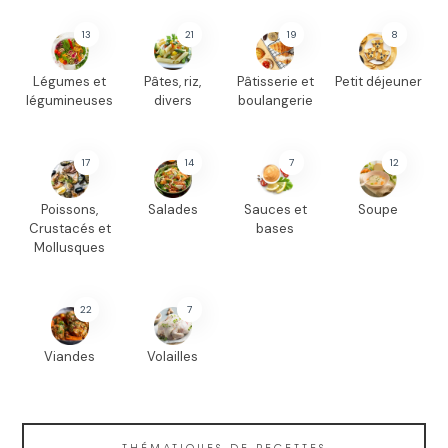
13
21
19
8
Légumes et
Pâtes, riz,
Pâtisserie et
Petit déjeuner
légumineuses
divers
boulangerie
17
14
7
12
Poissons,
Salades
Sauces et
Soupe
Crustacés et
bases
Mollusques
22
7
Viandes
Volailles
THÉMATIQUES DE RECETTES