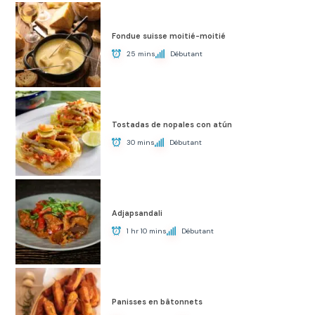
Fondue suisse moitié-moitié
25 mins
Débutant
Tostadas de nopales con atún
30 mins
Débutant
Adjapsandali
1 hr 10 mins
Débutant
Panisses en bâtonnets