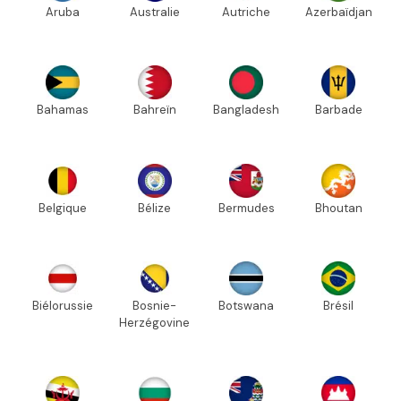
Aruba
Australie
Autriche
Azerbaïdjan
Bahamas
Bahreïn
Bangladesh
Barbade
Belgique
Bélize
Bermudes
Bhoutan
Biélorussie
Bosnie-
Botswana
Brésil
Herzégovine