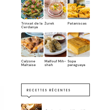
Trinxat de la
Żurek
Pataniscas
Cerdanya
Calzone
Malfouf Mih-
Sopa
Maltaise
sheh
paraguaya
RECETTES RÉCENTES