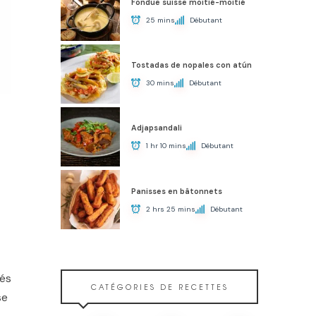
Fondue suisse moitié-moitié
25 mins
Débutant
Tostadas de nopales con atún
30 mins
Débutant
Adjapsandali
1 hr 10 mins
Débutant
Panisses en bâtonnets
2 hrs 25 mins
Débutant
ués
CATÉGORIES DE RECETTES
se