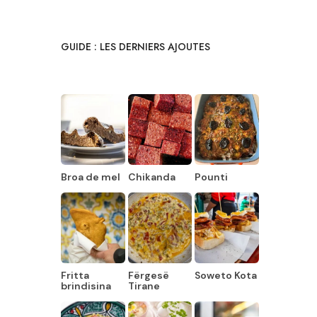
GUIDE : LES DERNIERS AJOUTES
Broa de mel
Chikanda
Pounti
Fritta
Fërgesë
Soweto Kota
brindisina
Tirane