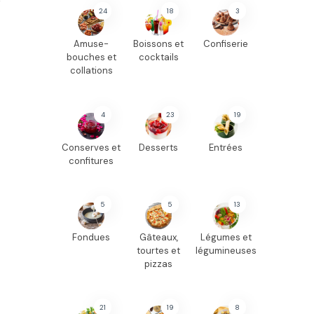
e
24
18
3
Amuse-
Boissons et
Confiserie
bouches et
cocktails
collations
4
23
19
Conserves et
Desserts
Entrées
confitures
5
5
13
Fondues
Gâteaux,
Légumes et
tourtes et
légumineuses
pizzas
21
19
8