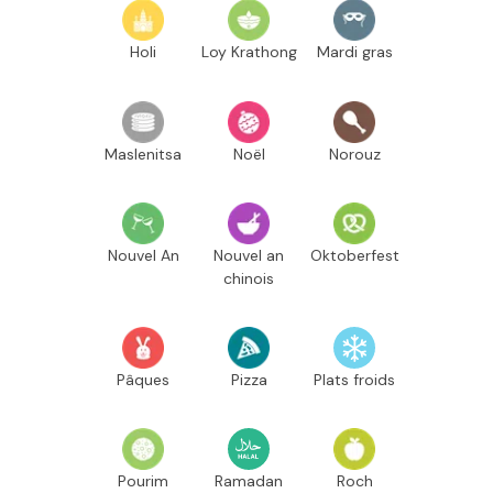
Holi
Loy Krathong
Mardi gras
Maslenitsa
Noël
Norouz
Nouvel An
Nouvel an
Oktoberfest
chinois
Pâques
Pizza
Plats froids
Pourim
Ramadan
Roch