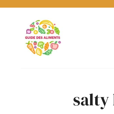
Guide
des
Aliments
Encyclopédie
des
aliments
/
www.guidedesaliments.com
salty