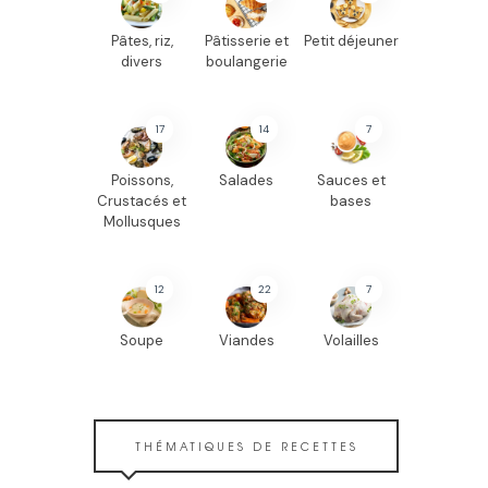
Pâtes, riz,
Pâtisserie et
Petit déjeuner
divers
boulangerie
17
14
7
Poissons,
Salades
Sauces et
Crustacés et
bases
Mollusques
12
22
7
Soupe
Viandes
Volailles
THÉMATIQUES DE RECETTES