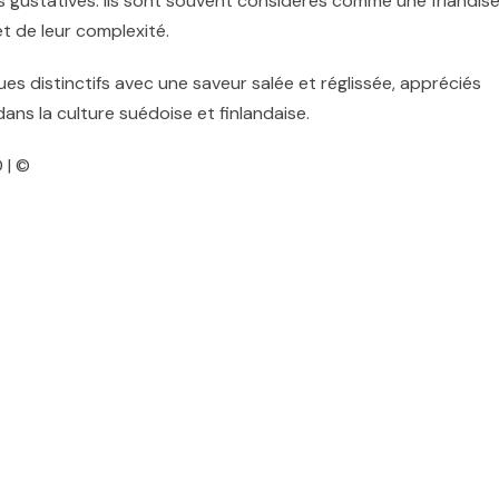
s gustatives. Ils sont souvent considérés comme une friandis
t de leur complexité.
es distinctifs avec une saveur salée et réglissée, appréciés
ans la culture suédoise et finlandaise.
 | ©