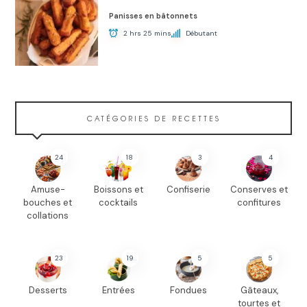
Panisses en bâtonnets
2 hrs 25 mins
Débutant
CATÉGORIES DE RECETTES
24
18
3
4
Amuse-
Boissons et
Confiserie
Conserves et
bouches et
cocktails
confitures
collations
23
19
5
5
Desserts
Entrées
Fondues
Gâteaux,
tourtes et