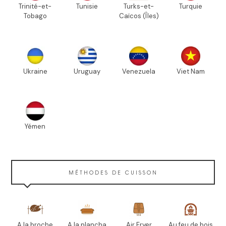
Trinité-et-
Tunisie
Turks-et-
Turquie
Tobago
Caïcos (Îles)
Ukraine
Uruguay
Venezuela
Viet Nam
Yémen
MÉTHODES DE CUISSON
A la broche
A la plancha
Air Fryer
Au feu de bois