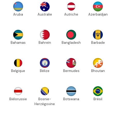
Aruba
Australie
Autriche
Azerbaïdjan
Bahamas
Bahreïn
Bangladesh
Barbade
Belgique
Bélize
Bermudes
Bhoutan
Biélorussie
Bosnie-
Botswana
Brésil
Herzégovine