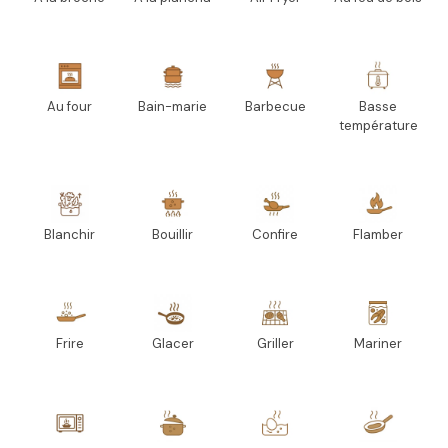
Au four
Bain-marie
Barbecue
Basse
température
Blanchir
Bouillir
Confire
Flamber
Frire
Glacer
Griller
Mariner