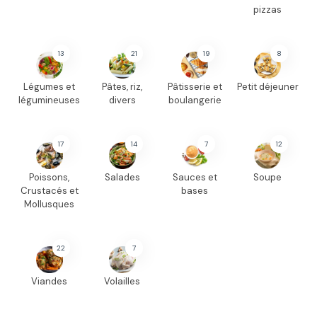
pizzas
13
21
19
8
Légumes et
Pâtes, riz,
Pâtisserie et
Petit déjeuner
légumineuses
divers
boulangerie
17
14
7
12
Poissons,
Salades
Sauces et
Soupe
Crustacés et
bases
Mollusques
22
7
Viandes
Volailles