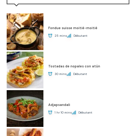
Fondue suisse moitié-moitié
25 mins
Débutant
Tostadas de nopales con atún
30 mins
Débutant
Adjapsandali
1 hr 10 mins
Débutant