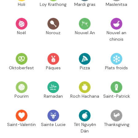
Holi
Loy Krathong
Mardi gras
Maslenitsa
Noël
Norouz
Nouvel An
Nouvel an
chinois
Oktoberfest
Pâques
Pizza
Plats froids
Pourim
Ramadan
Roch Hachana
Saint-Patrick
Saint-Valentin
Sainte Lucie
Têt Nguyên
Thanksgiving
Dán