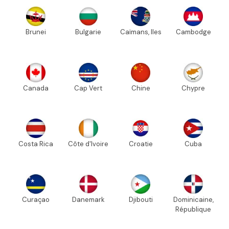
Brunei
Bulgarie
Caïmans, Iles
Cambodge
Canada
Cap Vert
Chine
Chypre
Costa Rica
Côte d'Ivoire
Croatie
Cuba
Curaçao
Danemark
Djibouti
Dominicaine,
République