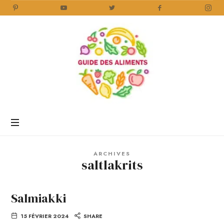
Guide
des
Aliments
Encyclopédie
des
aliments
/
ARCHIVES
www.guidedesaliments.com
saltlakrits
Salmiakki
15 FÉVRIER 2024
SHARE