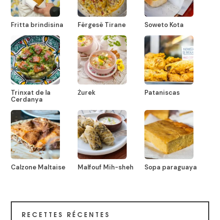
Fritta brindisina
Fërgesë Tirane
Soweto Kota
Trinxat de la
Żurek
Pataniscas
Cerdanya
Calzone Maltaise
Malfouf Mih-sheh
Sopa paraguaya
RECETTES RÉCENTES