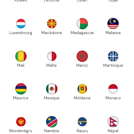
Koweït
Lettonie
Liban
Libye
Luxembourg
Macédoine
Madagascar
Malaisie
Mali
Malte
Maroc
Martinique
Maurice
Mexique
Moldavie
Monaco
Monténégro
Namibie
Nauru
Népal