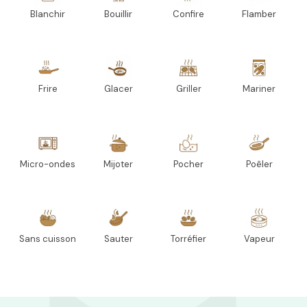
Blanchir
Bouillir
Confire
Flamber
Frire
Glacer
Griller
Mariner
Micro-ondes
Mijoter
Pocher
Poêler
Sans cuisson
Sauter
Torréfier
Vapeur