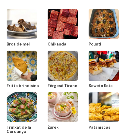
Broa de mel
Chikanda
Pounti
Fritta brindisina
Fërgesë Tirane
Soweto Kota
Trinxat de la
Żurek
Pataniscas
Cerdanya