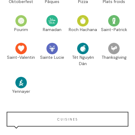
Oktoberfest
Pâques
Pizza
Plats froids
Pourim
Ramadan
Roch Hachana
Saint-Patrick
Saint-Valentin
Sainte Lucie
Têt Nguyên
Thanksgiving
Dán
Yennayer
CUISINES