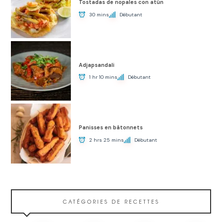
Tostadas de nopales con atún
30 mins
Débutant
Adjapsandali
1 hr 10 mins
Débutant
Panisses en bâtonnets
2 hrs 25 mins
Débutant
CATÉGORIES DE RECETTES