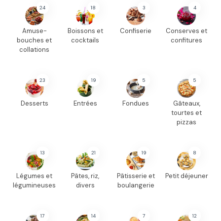
24
18
3
4
Amuse-
Boissons et
Confiserie
Conserves et
bouches et
cocktails
confitures
collations
23
19
5
5
Desserts
Entrées
Fondues
Gâteaux,
tourtes et
pizzas
13
21
19
8
Légumes et
Pâtes, riz,
Pâtisserie et
Petit déjeuner
légumineuses
divers
boulangerie
17
14
7
12