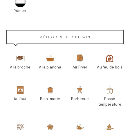
Yémen
MÉTHODES DE CUISSON
A la broche
A la plancha
Air Fryer
Au feu de bois
Au four
Bain-marie
Barbecue
Basse
température