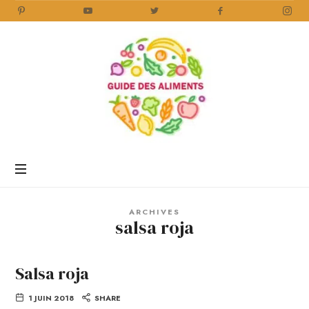
Guide
des
Aliments
Encyclopédie
des
aliments
/
ARCHIVES
www.guidedesaliments.com
salsa roja
Salsa roja
1 JUIN 2018
SHARE