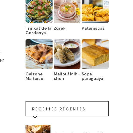
Trinxat de la
Żurek
Pataniscas
Cerdanya
e
en
Calzone
Malfouf Mih-
Sopa
Maltaise
sheh
paraguaya
RECETTES RÉCENTES