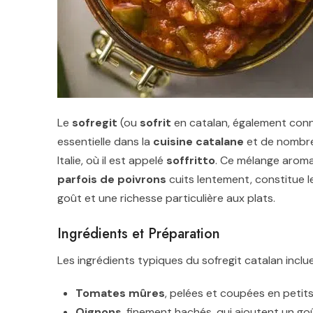
Le
sofregit
(ou
sofrit
en catalan, également con
essentielle dans la
cuisine catalane
et de nombre
Italie, où il est appelé
soffritto
. Ce mélange aroma
parfois de poivrons
cuits lentement, constitue 
goût et une richesse particulière aux plats.
Ingrédients et Préparation
Les ingrédients typiques du sofregit catalan inclue
Tomates mûres
, pelées et coupées en petit
Oignons
, finement hachés, qui ajoutent un go