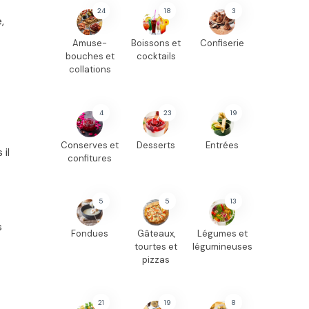
24
18
3
,
Amuse-
Boissons et
Confiserie
bouches et
cocktails
collations
4
23
19
Conserves et
Desserts
Entrées
il
confitures
5
5
13
s
Fondues
Gâteaux,
Légumes et
tourtes et
légumineuses
pizzas
21
19
8