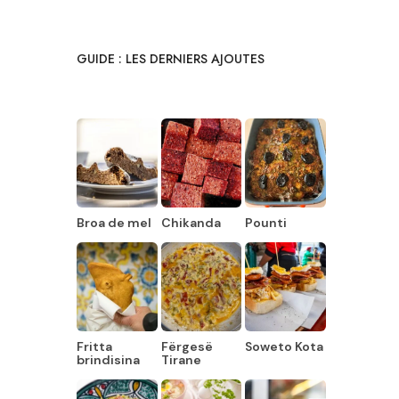
GUIDE : LES DERNIERS AJOUTES
Broa de mel
Chikanda
Pounti
Fritta
Fërgesë
Soweto Kota
brindisina
Tirane