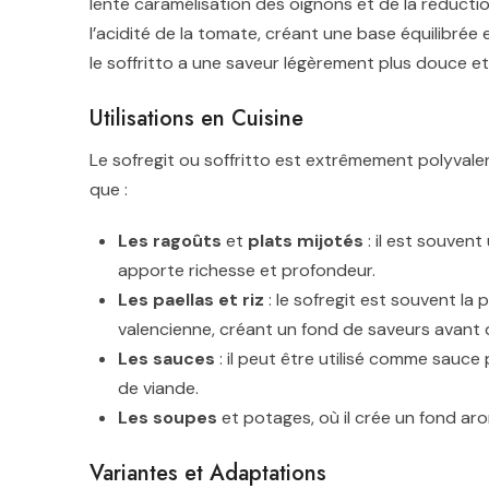
lente caramélisation des oignons et de la réducti
l’acidité de la tomate, créant une base équilibrée et
le soffritto a une saveur légèrement plus douce et vé
Utilisations en Cuisine
Le sofregit ou soffritto est extrêmement polyvale
que :
Les ragoûts
et
plats mijotés
: il est souvent
apporte richesse et profondeur.
Les paellas et riz
: le sofregit est souvent la
valencienne, créant un fond de saveurs avant d’
Les sauces
: il peut être utilisé comme sauce
de viande.
Les soupes
et potages, où il crée un fond aro
Variantes et Adaptations