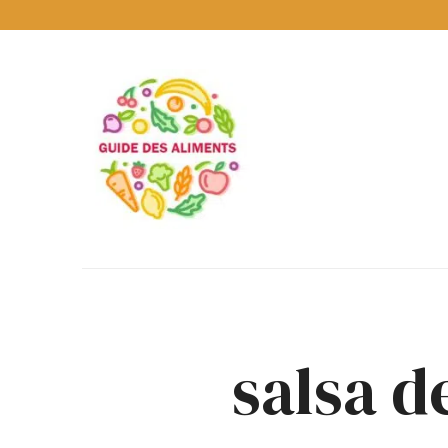
Guide
des
Aliments
Encyclopédie
des
aliments
/
www.guidedesaliments.com
salsa 