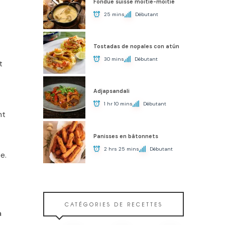
Fondue suisse moitié-moitié
25 mins
Débutant
Tostadas de nopales con atún
30 mins
Débutant
t
Adjapsandali
1 hr 10 mins
Débutant
nt
Panisses en bâtonnets
2 hrs 25 mins
Débutant
e.
CATÉGORIES DE RECETTES
a