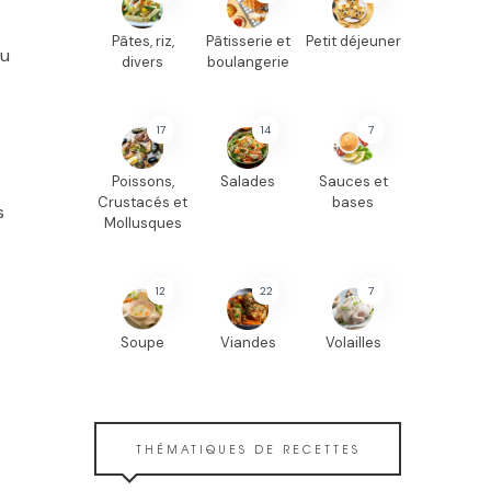
Pâtes, riz,
Pâtisserie et
Petit déjeuner
du
divers
boulangerie
17
14
7
Poissons,
Salades
Sauces et
Crustacés et
bases
s
Mollusques
12
22
7
Soupe
Viandes
Volailles
THÉMATIQUES DE RECETTES