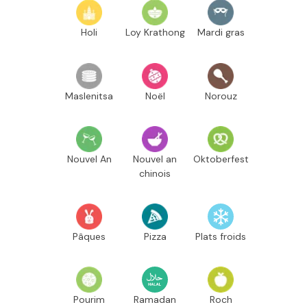
Holi
Loy Krathong
Mardi gras
Maslenitsa
Noël
Norouz
Nouvel An
Nouvel an
Oktoberfest
chinois
Pâques
Pizza
Plats froids
Pourim
Ramadan
Roch