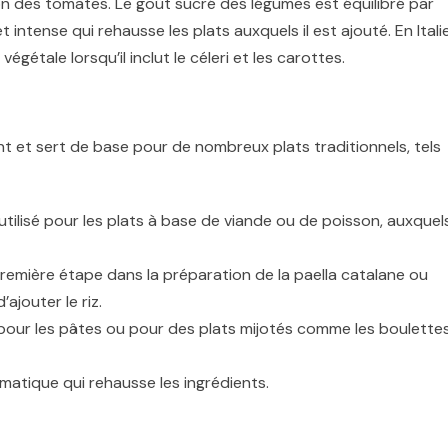
on des tomates. Le goût sucré des légumes est équilibré par
 intense qui rehausse les plats auxquels il est ajouté. En Italie
gétale lorsqu’il inclut le céleri et les carottes.
nt et sert de base pour de nombreux plats traditionnels, tels
 utilisé pour les plats à base de viande ou de poisson, auxquels 
 première étape dans la préparation de la paella catalane ou
ajouter le riz.
 pour les pâtes ou pour des plats mijotés comme les boulette
matique qui rehausse les ingrédients.