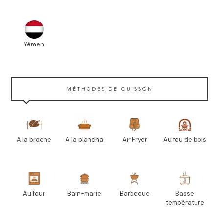
Yémen
MÉTHODES DE CUISSON
A la broche
A la plancha
Air Fryer
Au feu de bois
Au four
Bain-marie
Barbecue
Basse
température