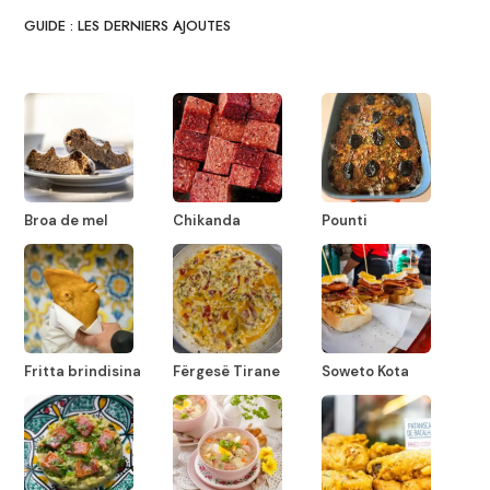
GUIDE : LES DERNIERS AJOUTES
Broa de mel
Chikanda
Pounti
Fritta brindisina
Fërgesë Tirane
Soweto Kota