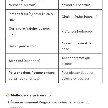
tournesol ou maïs)
arrondit l’ensemble
Piment frais
(ají amarillo ou ají
Chaleur, fruité, intensité
limo)
Coriandre fraîche
(ou persil
Fraîcheur herbacée
plat)
Assaisonnement de
Sel et poivre noir
base
Accent aromatique
Ail haché
(optionnel)
discret
Poivrons doux / tomate
(dans
Pour ajouter douceur,
certaines variantes)
volume ou couleur
Méthode de préparation
Émincer finement l’oignon rouge
(en demi-lunes ou