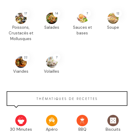
17
14
7
12
Poissons,
Salades
Sauces et
Soupe
Crustacés et
bases
Mollusques
22
7
Viandes
Volailles
THÉMATIQUES DE RECETTES
30 Minutes
Apéro
BBQ
Biscuits