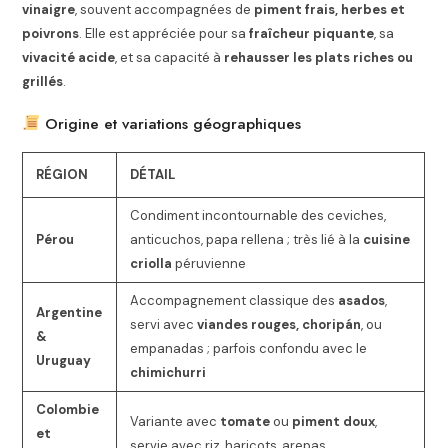
vinaigre
, souvent accompagnées de
piment frais, herbes et
poivrons
. Elle est appréciée pour sa
fraîcheur piquante
, sa
vivacité acide
, et sa capacité à
rehausser les plats riches ou
grillés
.
Origine et variations géographiques
RÉGION
DÉTAIL
Condiment incontournable des ceviches,
Pérou
anticuchos, papa rellena ; très lié à la
cuisine
criolla
péruvienne
Accompagnement classique des
asados
,
Argentine
servi avec
viandes rouges, choripán
, ou
&
empanadas ; parfois confondu avec le
Uruguay
chimichurri
Colombie
Variante avec
tomate
ou
piment doux
,
et
servie avec riz, haricots, arepas