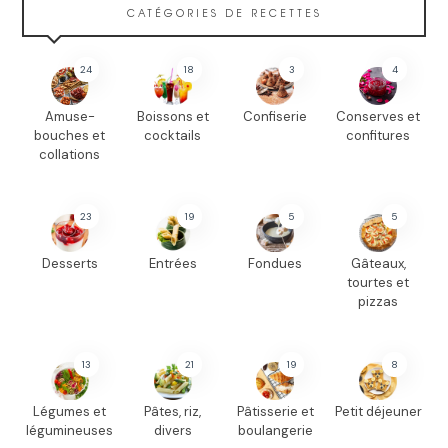
CATÉGORIES DE RECETTES
24
18
3
4
Amuse-
Boissons et
Confiserie
Conserves et
bouches et
cocktails
confitures
collations
23
19
5
5
Desserts
Entrées
Fondues
Gâteaux,
tourtes et
pizzas
13
21
19
8
Légumes et
Pâtes, riz,
Pâtisserie et
Petit déjeuner
légumineuses
divers
boulangerie