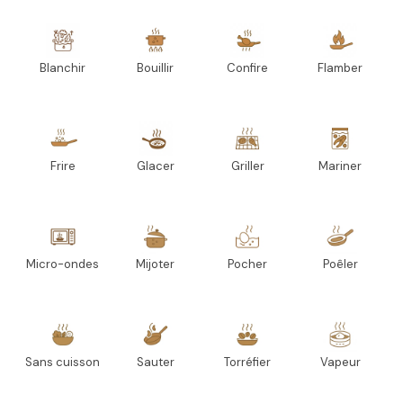
Blanchir
Bouillir
Confire
Flamber
Frire
Glacer
Griller
Mariner
Micro-ondes
Mijoter
Pocher
Poêler
Sans cuisson
Sauter
Torréfier
Vapeur