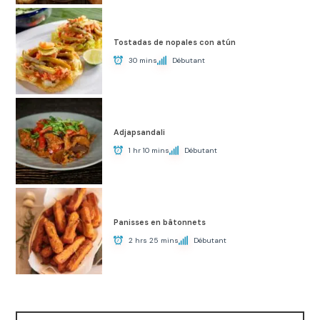
Tostadas de nopales con atún
30 mins
Débutant
Adjapsandali
1 hr 10 mins
Débutant
Panisses en bâtonnets
2 hrs 25 mins
Débutant