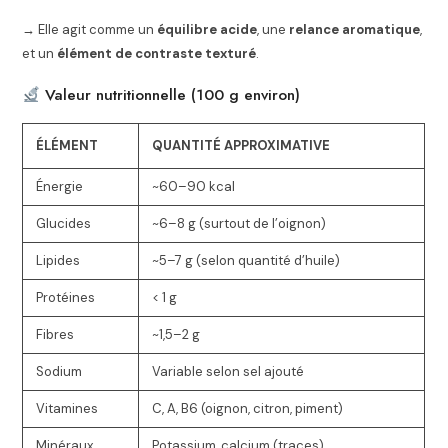
→ Elle agit comme un
équilibre acide
, une
relance aromatique
,
et un
élément de contraste texturé
.
Valeur nutritionnelle (100 g environ)
ÉLÉMENT
QUANTITÉ APPROXIMATIVE
Énergie
~60–90 kcal
Glucides
~6–8 g (surtout de l’oignon)
Lipides
~5–7 g (selon quantité d’huile)
Protéines
< 1 g
Fibres
~1,5–2 g
Sodium
Variable selon sel ajouté
Vitamines
C, A, B6 (oignon, citron, piment)
Minéraux
Potassium, calcium (traces)