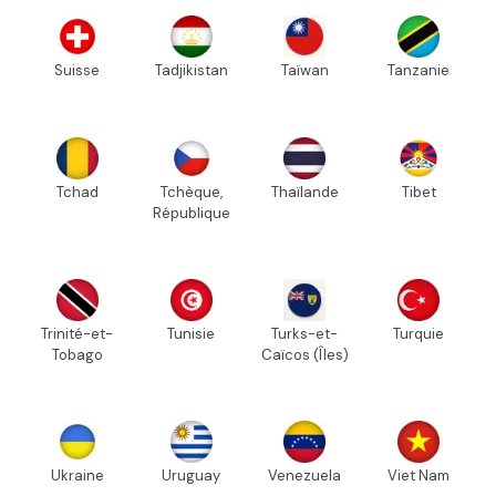
Suisse
Tadjikistan
Taïwan
Tanzanie
Tchad
Tchèque,
Thaïlande
Tibet
République
Trinité-et-
Tunisie
Turks-et-
Turquie
Tobago
Caïcos (Îles)
Ukraine
Uruguay
Venezuela
Viet Nam