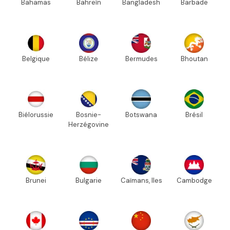
Bahamas
Bahreïn
Bangladesh
Barbade
Belgique
Bélize
Bermudes
Bhoutan
Biélorussie
Bosnie-
Botswana
Brésil
Herzégovine
Brunei
Bulgarie
Caïmans, Iles
Cambodge