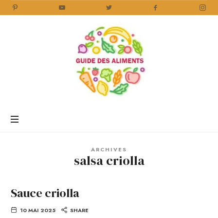
Guide
des
Aliments
Encyclopédie
des
aliments
/
ARCHIVES
www.guidedesaliments.com
salsa criolla
Sauce criolla
10 MAI 2025
SHARE