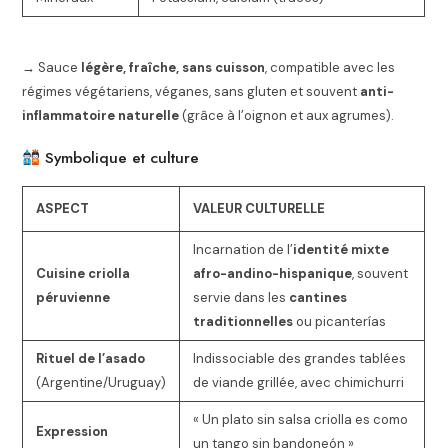
→ Sauce
légère, fraîche, sans cuisson
, compatible avec les
régimes végétariens, véganes, sans gluten et souvent
anti-
inflammatoire naturelle
(grâce à l’oignon et aux agrumes).
Symbolique et culture
ASPECT
VALEUR CULTURELLE
Incarnation de l’
identité mixte
Cuisine criolla
afro-andino-hispanique
, souvent
péruvienne
servie dans les
cantines
traditionnelles
ou picanterías
Rituel de l’asado
Indissociable des grandes tablées
(Argentine/Uruguay)
de viande grillée, avec chimichurri
« Un plato sin salsa criolla es como
Expression
un tango sin bandoneón »