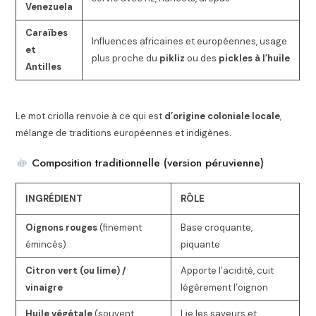
Venezuela
Caraïbes
Influences africaines et européennes, usage
et
plus proche du
pikliz
ou des
pickles à l’huile
Antilles
Le mot criolla renvoie à ce qui est
d’origine coloniale locale
,
mélange de traditions européennes et indigènes.
Composition traditionnelle (version péruvienne)
INGRÉDIENT
RÔLE
Oignons rouges
(finement
Base croquante,
émincés)
piquante
Citron vert (ou lime) /
Apporte l’acidité, cuit
vinaigre
légèrement l’oignon
Huile végétale
(souvent
Lie les saveurs et