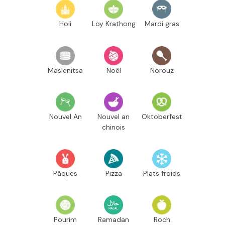
Holi
Loy Krathong
Mardi gras
Maslenitsa
Noël
Norouz
Nouvel An
Nouvel an
Oktoberfest
chinois
Pâques
Pizza
Plats froids
Pourim
Ramadan
Roch