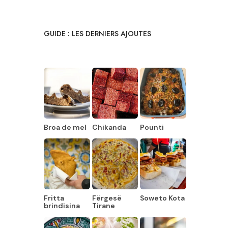
GUIDE : LES DERNIERS AJOUTES
Broa de mel
Chikanda
Pounti
Fritta
Fërgesë
Soweto Kota
brindisina
Tirane