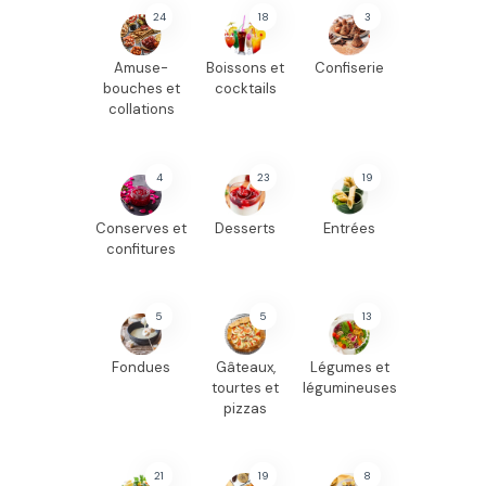
24
18
3
Amuse-
Boissons et
Confiserie
bouches et
cocktails
collations
4
23
19
Conserves et
Desserts
Entrées
confitures
5
5
13
Fondues
Gâteaux,
Légumes et
tourtes et
légumineuses
pizzas
21
19
8