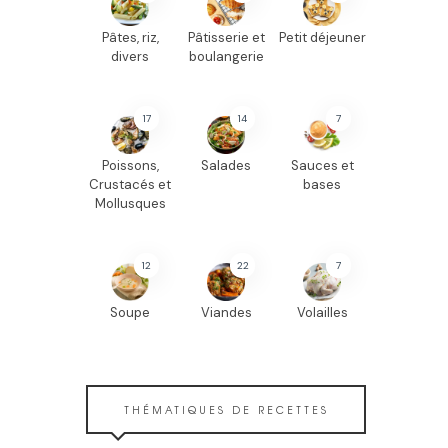
Pâtes, riz,
Pâtisserie et
Petit déjeuner
divers
boulangerie
17
14
7
Poissons,
Salades
Sauces et
Crustacés et
bases
Mollusques
12
22
7
Soupe
Viandes
Volailles
THÉMATIQUES DE RECETTES