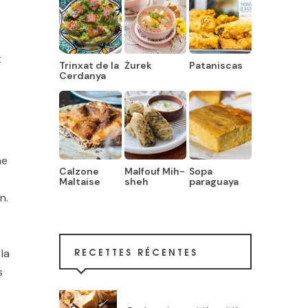
t
Trinxat de la
Żurek
Pataniscas
Cerdanya
ne
Calzone
Malfouf Mih-
Sopa
Maltaise
sheh
paraguaya
n.
RECETTES RÉCENTES
la
s