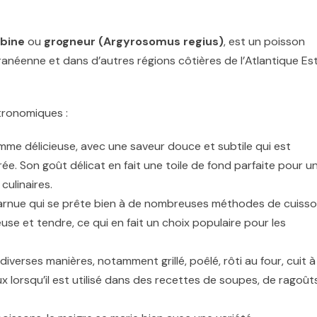
bine
ou
grogneur (Argyrosomus regius)
, est un poisson
ranéenne et dans d’autres régions côtières de l’Atlantique Es
tronomiques :
mme délicieuse, avec une saveur douce et subtile qui est
. Son goût délicat en fait une toile de fond parfaite pour u
ulinaires.
harnue qui se prête bien à de nombreuses méthodes de cuisso
se et tendre, ce qui en fait un choix populaire pour les
iverses manières, notamment grillé, poêlé, rôti au four, cuit à 
x lorsqu’il est utilisé dans des recettes de soupes, de ragoût