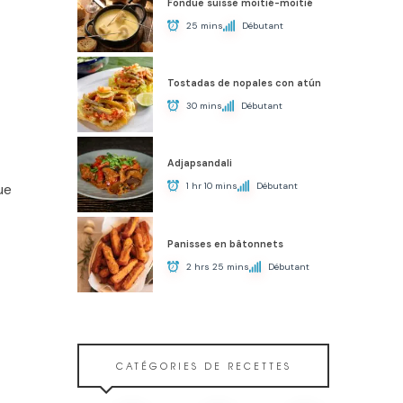
Fondue suisse moitié-moitié
25 mins
Débutant
Tostadas de nopales con atún
30 mins
Débutant
Adjapsandali
1 hr 10 mins
Débutant
ue
Panisses en bâtonnets
2 hrs 25 mins
Débutant
CATÉGORIES DE RECETTES