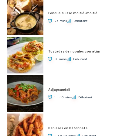
Fondue suisse moitié-moitié
25 mins
Débutant
Tostadas de nopales con atún
30 mins
Débutant
Adjapsandali
1 hr 10 mins
Débutant
Panisses en bâtonnets
2 hrs 25 mins
Débutant