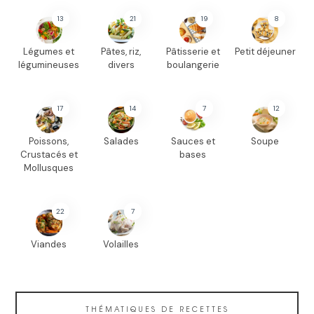
13
21
19
8
Légumes et
Pâtes, riz,
Pâtisserie et
Petit déjeuner
légumineuses
divers
boulangerie
17
14
7
12
Poissons,
Salades
Sauces et
Soupe
Crustacés et
bases
Mollusques
22
7
Viandes
Volailles
THÉMATIQUES DE RECETTES