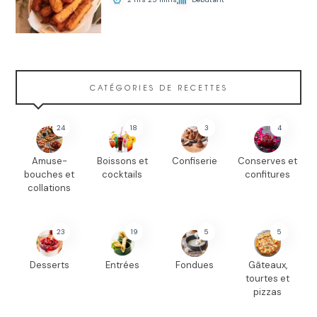
CATÉGORIES DE RECETTES
24
18
3
4
Amuse-
Boissons et
Confiserie
Conserves et
bouches et
cocktails
confitures
collations
23
19
5
5
Desserts
Entrées
Fondues
Gâteaux,
tourtes et
pizzas