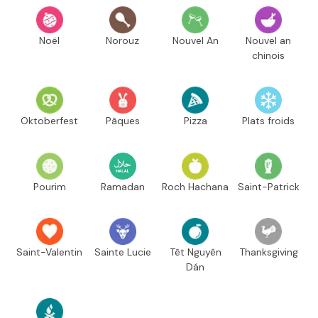
Noël
Norouz
Nouvel An
Nouvel an
chinois
Oktoberfest
Pâques
Pizza
Plats froids
Pourim
Ramadan
Roch Hachana
Saint-Patrick
Saint-Valentin
Sainte Lucie
Têt Nguyên
Thanksgiving
Dán