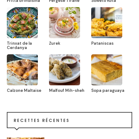
Fritta brindisina
Fërgesë Tirane
Soweto Kota
Trinxat de la
Żurek
Pataniscas
Cerdanya
Calzone Maltaise
Malfouf Mih-sheh
Sopa paraguaya
RECETTES RÉCENTES