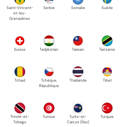
Saint-Vincent-
Serbie
Somalie
Suède
et-les-
Grenadines
Suisse
Tadjikistan
Taïwan
Tanzanie
Tchad
Tchèque,
Thaïlande
Tibet
République
Trinité-et-
Tunisie
Turks-et-
Turquie
Tobago
Caïcos (Îles)