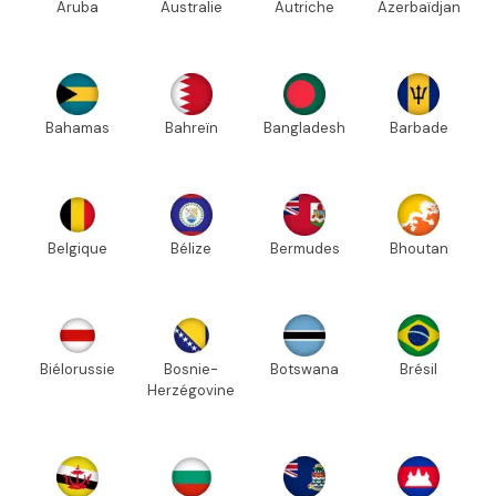
Aruba
Australie
Autriche
Azerbaïdjan
Bahamas
Bahreïn
Bangladesh
Barbade
Belgique
Bélize
Bermudes
Bhoutan
Biélorussie
Bosnie-
Botswana
Brésil
Herzégovine