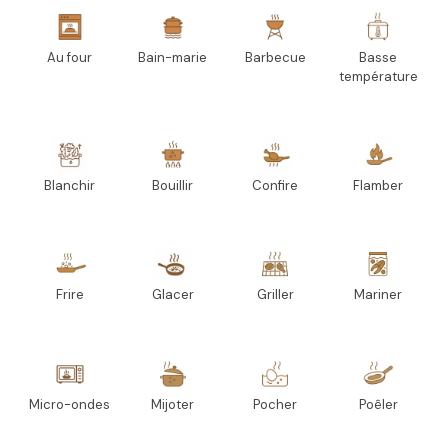
Au four
Bain-marie
Barbecue
Basse
température
Blanchir
Bouillir
Confire
Flamber
Frire
Glacer
Griller
Mariner
Micro-ondes
Mijoter
Pocher
Poêler