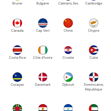
Brunei
Bulgarie
Caïmans, Iles
Cambodge
Canada
Cap Vert
Chine
Chypre
Costa Rica
Côte d'Ivoire
Croatie
Cuba
Curaçao
Danemark
Djibouti
Dominicaine,
République