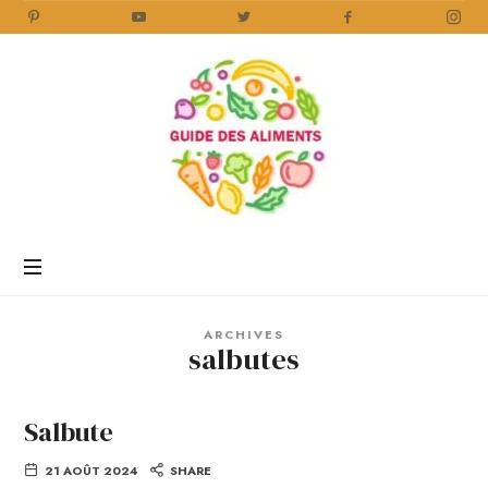
Guide
des
Aliments
Encyclopédie
des
aliments
/
ARCHIVES
www.guidedesaliments.com
salbutes
Salbute
21 AOÛT 2024
SHARE