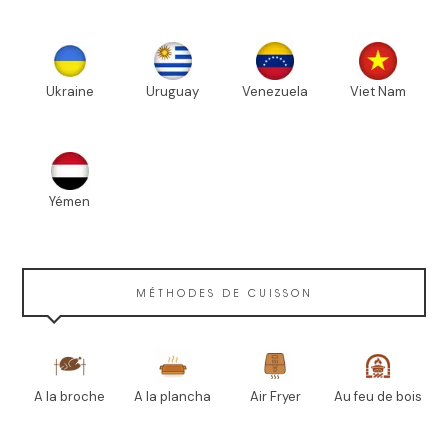
Ukraine
Uruguay
Venezuela
Viet Nam
Yémen
MÉTHODES DE CUISSON
A la broche
A la plancha
Air Fryer
Au feu de bois