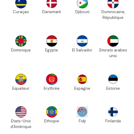
Curaçao
Danemark
Djibouti
Dominicaine,
République
Dominique
Egypte
El Salvador
Emirats arabes
unis
Equateur
Erythrée
Espagne
Estonie
Etats-Unis
Ethiopie
Fidji
Finlande
d'Amérique