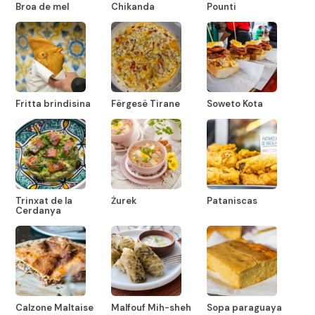
Broa de mel
Chikanda
Pounti
Fritta brindisina
Fërgesë Tirane
Soweto Kota
Trinxat de la
Żurek
Pataniscas
Cerdanya
Calzone Maltaise
Malfouf Mih-sheh
Sopa paraguaya