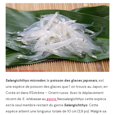
Salangichthys microdon
, le
poisson des glaces japonais
, est
une espèce de poisson des glaces que l’ on trouve au Japon, en
Corée et dans ll’Extrême – Orient russe. Avec le déplacement
récent de
S. ishikawae
au
genre
Neosalangichthys
cette espèce
est le seul membre restant du genre
Salangichthys
. Cette
espèce atteint une longueur totale de 10 cm (3,9 po).
Malgré sa