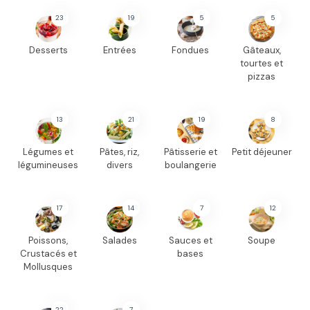
23
19
5
5
Desserts
Entrées
Fondues
Gâteaux,
tourtes et
pizzas
13
21
19
8
Légumes et
Pâtes, riz,
Pâtisserie et
Petit déjeuner
légumineuses
divers
boulangerie
17
14
7
12
Poissons,
Salades
Sauces et
Soupe
Crustacés et
bases
Mollusques
22
7