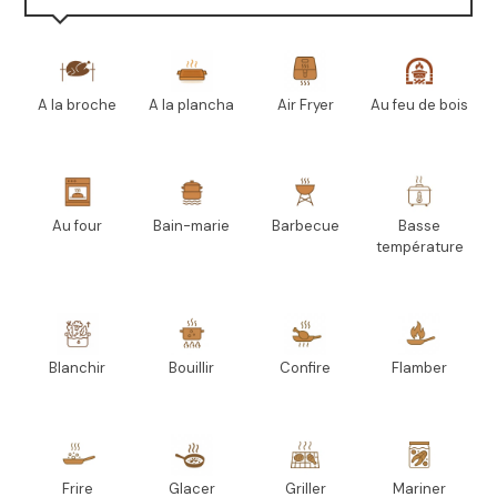
A la broche
A la plancha
Air Fryer
Au feu de bois
Au four
Bain-marie
Barbecue
Basse
température
Blanchir
Bouillir
Confire
Flamber
Frire
Glacer
Griller
Mariner