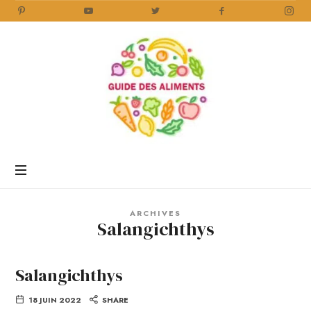
Guide
des
Aliments
Encyclopédie
des
aliments
/
ARCHIVES
www.guidedesaliments.com
Salangichthys
Salangichthys
18 JUIN 2022
SHARE