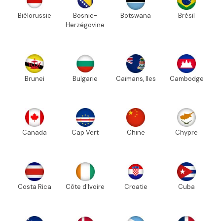
Biélorussie
Bosnie-
Botswana
Brésil
Herzégovine
Brunei
Bulgarie
Caïmans, Iles
Cambodge
Canada
Cap Vert
Chine
Chypre
Costa Rica
Côte d'Ivoire
Croatie
Cuba