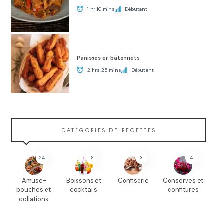
1 hr 10 mins
Débutant
Panisses en bâtonnets
2 hrs 25 mins
Débutant
CATÉGORIES DE RECETTES
24
18
3
4
Amuse-
Boissons et
Confiserie
Conserves et
bouches et
cocktails
confitures
collations