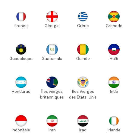
France
Géorgie
Grèce
Grenade
Guadeloupe
Guatemala
Guinée
Haïti
Honduras
Îles vierges
Îles Vierges
Inde
britanniques
des États-Unis
Indonésie
Iran
Iraq
Irlande