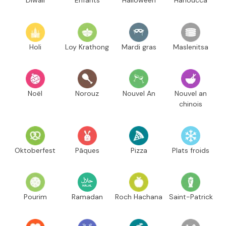
Diwali
Enfants
Halloween
Hanoucca
Holi
Loy Krathong
Mardi gras
Maslenitsa
Noël
Norouz
Nouvel An
Nouvel an
chinois
Oktoberfest
Pâques
Pizza
Plats froids
Pourim
Ramadan
Roch Hachana
Saint-Patrick