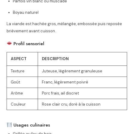
Parfois vin blanc ou muscade
Boyau naturel
La viande est hachée gros, mélangée, embossée puis reposée
brièvement avant cuisson.
Profil sensoriel
ASPECT
DESCRIPTION
Texture
Juteuse, légèrement granuleuse
Goût
Franc, légèrement poivré
Arôme
Porc frais, ail discret
Couleur
Rose clair cru, doré à la cuisson
Usages culinaires
Grillée au feu de bois