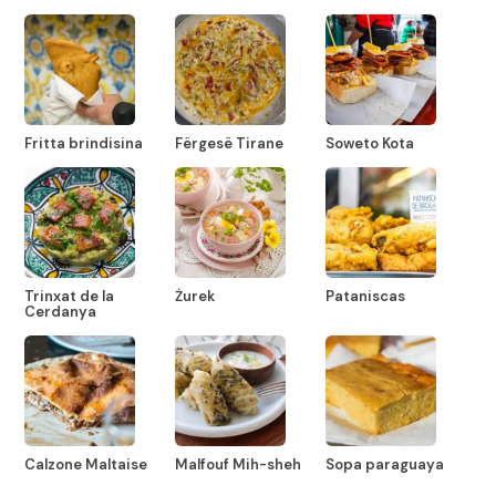
Fritta brindisina
Fërgesë Tirane
Soweto Kota
Trinxat de la
Żurek
Pataniscas
Cerdanya
Calzone Maltaise
Malfouf Mih-sheh
Sopa paraguaya