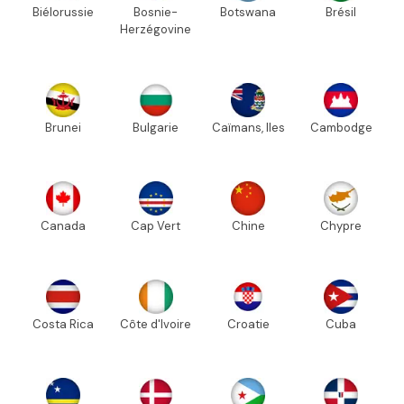
Biélorussie
Bosnie-
Botswana
Brésil
Herzégovine
Brunei
Bulgarie
Caïmans, Iles
Cambodge
Canada
Cap Vert
Chine
Chypre
Costa Rica
Côte d'Ivoire
Croatie
Cuba