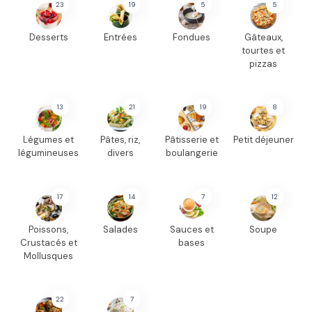
23
19
5
5
Desserts
Entrées
Fondues
Gâteaux,
tourtes et
pizzas
13
21
19
8
Légumes et
Pâtes, riz,
Pâtisserie et
Petit déjeuner
légumineuses
divers
boulangerie
17
14
7
12
Poissons,
Salades
Sauces et
Soupe
Crustacés et
bases
Mollusques
22
7