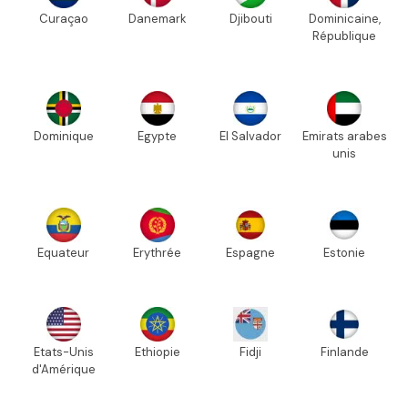
Curaçao
Danemark
Djibouti
Dominicaine,
République
Dominique
Egypte
El Salvador
Emirats arabes
unis
Equateur
Erythrée
Espagne
Estonie
Etats-Unis
Ethiopie
Fidji
Finlande
d'Amérique