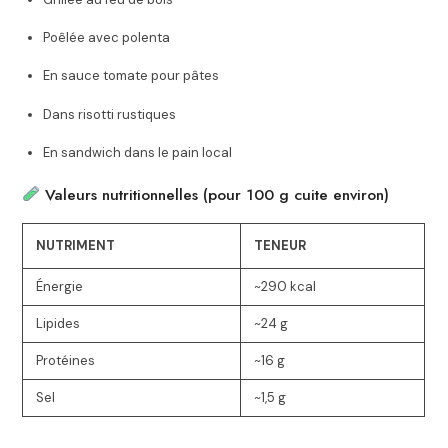
Poêlée avec polenta
En sauce tomate pour pâtes
Dans risotti rustiques
En sandwich dans le pain local
Valeurs nutritionnelles (pour 100 g cuite environ)
NUTRIMENT
TENEUR
Énergie
~290 kcal
Lipides
~24 g
Protéines
~16 g
Sel
~1,5 g