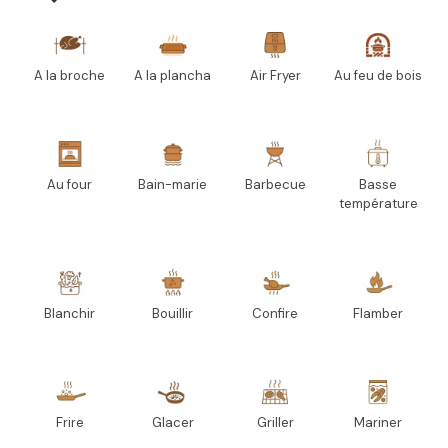
A la broche
A la plancha
Air Fryer
Au feu de bois
Au four
Bain-marie
Barbecue
Basse
température
Blanchir
Bouillir
Confire
Flamber
Frire
Glacer
Griller
Mariner