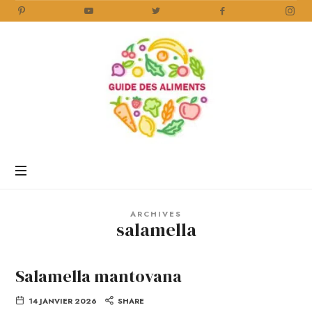
Guide
des
Aliments
Encyclopédie
des
aliments
/
ARCHIVES
www.guidedesaliments.com
salamella
Salamella mantovana
14 JANVIER 2026
SHARE