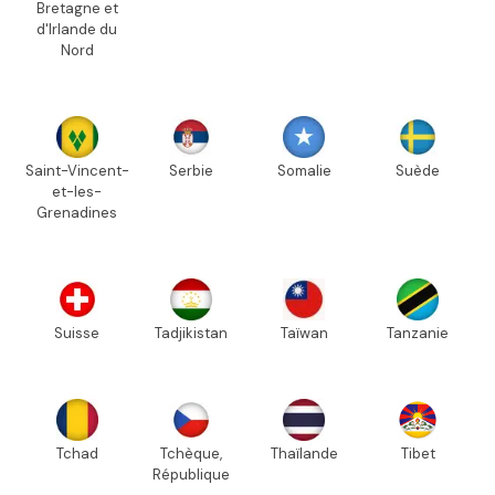
Bretagne et
d'Irlande du
Nord
Saint-Vincent-
Serbie
Somalie
Suède
et-les-
Grenadines
Suisse
Tadjikistan
Taïwan
Tanzanie
Tchad
Tchèque,
Thaïlande
Tibet
République