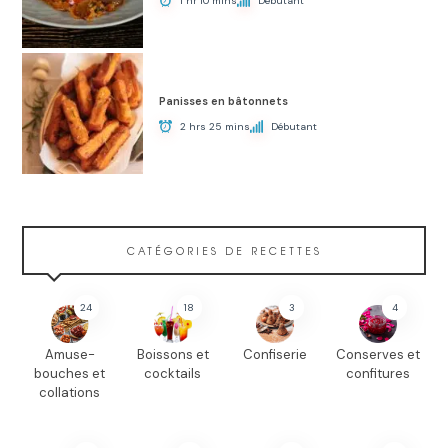
1 hr 10 mins
Débutant
Panisses en bâtonnets
2 hrs 25 mins
Débutant
CATÉGORIES DE RECETTES
24
18
3
4
Amuse-
Boissons et
Confiserie
Conserves et
bouches et
cocktails
confitures
collations