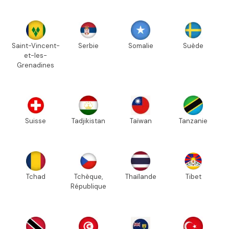
Saint-Vincent-
Serbie
Somalie
Suède
et-les-
Grenadines
Suisse
Tadjikistan
Taïwan
Tanzanie
Tchad
Tchèque,
Thaïlande
Tibet
République