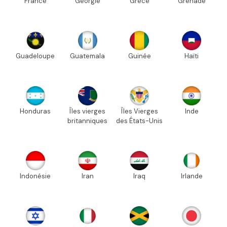
France
Géorgie
Grèce
Grenade
Guadeloupe
Guatemala
Guinée
Haïti
Honduras
Îles vierges
Îles Vierges
Inde
britanniques
des États-Unis
Indonésie
Iran
Iraq
Irlande