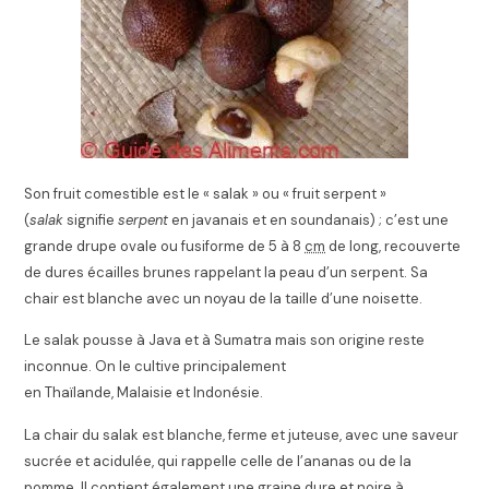
Son fruit comestible est le « salak » ou « fruit serpent »
(
salak
signifie
serpent
en javanais et en soundanais) ; c’est une
grande drupe ovale ou fusiforme de 5 à 8
cm
de long, recouverte
de dures écailles brunes rappelant la peau d’un serpent. Sa
chair est blanche avec un noyau de la taille d’une noisette.
Le salak pousse à Java et à Sumatra mais son origine reste
inconnue. On le cultive principalement
en Thaïlande, Malaisie et Indonésie.
La chair du salak est blanche, ferme et juteuse, avec une saveur
sucrée et acidulée, qui rappelle celle de l’ananas ou de la
pomme. Il contient également une graine dure et noire à