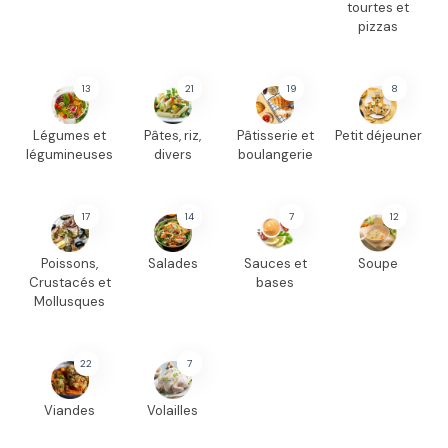
tourtes et
pizzas
13
21
19
8
Légumes et
Pâtes, riz,
Pâtisserie et
Petit déjeuner
légumineuses
divers
boulangerie
17
14
7
12
Poissons,
Salades
Sauces et
Soupe
Crustacés et
bases
Mollusques
22
7
Viandes
Volailles