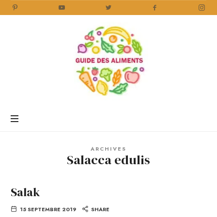
Guide
des
Aliments
Encyclopédie
des
aliments
/
ARCHIVES
www.guidedesaliments.com
Salacca edulis
Salak
15 SEPTEMBRE 2019
SHARE