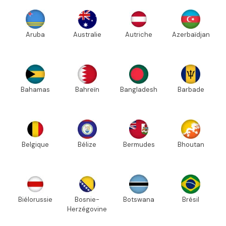
Aruba
Australie
Autriche
Azerbaïdjan
Bahamas
Bahreïn
Bangladesh
Barbade
Belgique
Bélize
Bermudes
Bhoutan
Biélorussie
Bosnie-
Botswana
Brésil
Herzégovine