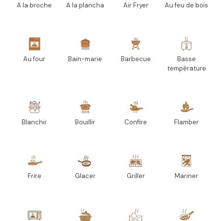
A la broche
A la plancha
Air Fryer
Au feu de bois
Au four
Bain-marie
Barbecue
Basse
température
Blanchir
Bouillir
Confire
Flamber
Frire
Glacer
Griller
Mariner