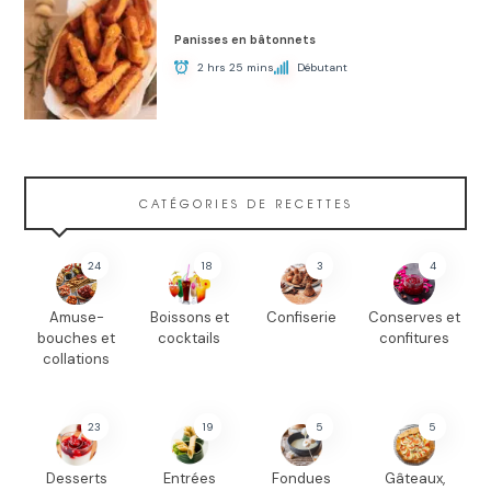
Panisses en bâtonnets
2 hrs 25 mins
Débutant
CATÉGORIES DE RECETTES
24
18
3
4
Amuse-
Boissons et
Confiserie
Conserves et
bouches et
cocktails
confitures
collations
23
19
5
5
Desserts
Entrées
Fondues
Gâteaux,