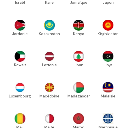
Israël
Italie
Jamaïque
Japon
Jordanie
Kazakhstan
Kenya
Kirghizistan
Koweït
Lettonie
Liban
Libye
Luxembourg
Macédoine
Madagascar
Malaisie
Mali
Malte
Maroc
Martinique