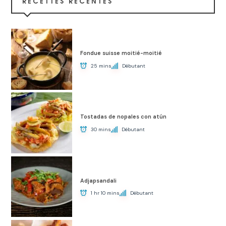
RECETTES RÉCENTES
Fondue suisse moitié-moitié
25 mins
Débutant
Tostadas de nopales con atún
30 mins
Débutant
Adjapsandali
1 hr 10 mins
Débutant