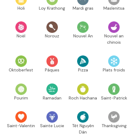
Holi
Loy Krathong
Mardi gras
Maslenitsa
Noël
Norouz
Nouvel An
Nouvel an
chinois
Oktoberfest
Pâques
Pizza
Plats froids
Pourim
Ramadan
Roch Hachana
Saint-Patrick
Saint-Valentin
Sainte Lucie
Têt Nguyên
Thanksgiving
Dán