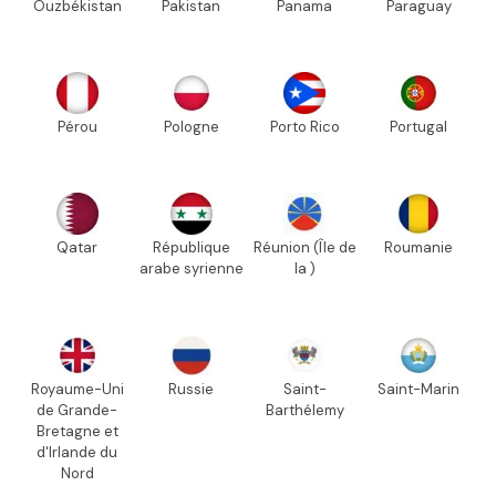
Ouzbékistan
Pakistan
Panama
Paraguay
Pérou
Pologne
Porto Rico
Portugal
Qatar
République
Réunion (Île de
Roumanie
arabe syrienne
la )
Royaume-Uni
Russie
Saint-
Saint-Marin
de Grande-
Barthélemy
Bretagne et
d'Irlande du
Nord