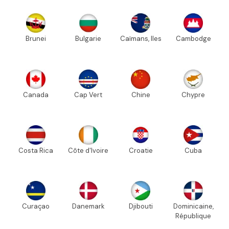
Brunei
Bulgarie
Caïmans, Iles
Cambodge
Canada
Cap Vert
Chine
Chypre
Costa Rica
Côte d'Ivoire
Croatie
Cuba
Curaçao
Danemark
Djibouti
Dominicaine,
République