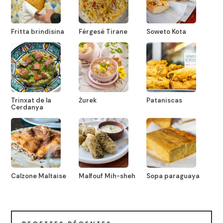
Fritta brindisina
Fërgesë Tirane
Soweto Kota
Trinxat de la
Żurek
Pataniscas
Cerdanya
Calzone Maltaise
Malfouf Mih-sheh
Sopa paraguaya