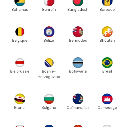
Bahamas
Bahreïn
Bangladesh
Barbade
Belgique
Bélize
Bermudes
Bhoutan
Biélorussie
Bosnie-
Botswana
Brésil
Herzégovine
Brunei
Bulgarie
Caïmans, Iles
Cambodge