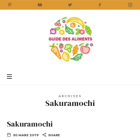
Guide
des
Aliments
Encyclopédie
des
aliments
/
ARCHIVES
www.guidedesaliments.com
Sakuramochi
Sakuramochi
30 MARS 2019
SHARE