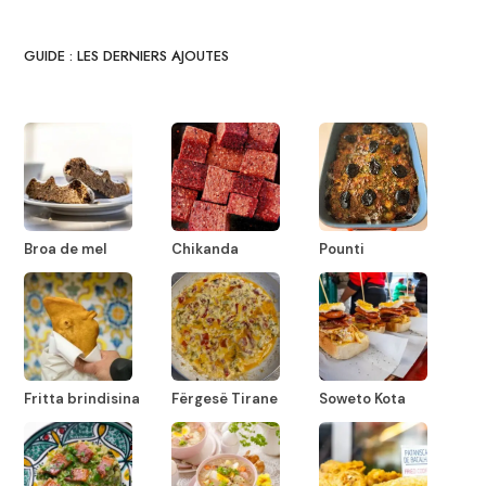
GUIDE : LES DERNIERS AJOUTES
Broa de mel
Chikanda
Pounti
Fritta brindisina
Fërgesë Tirane
Soweto Kota