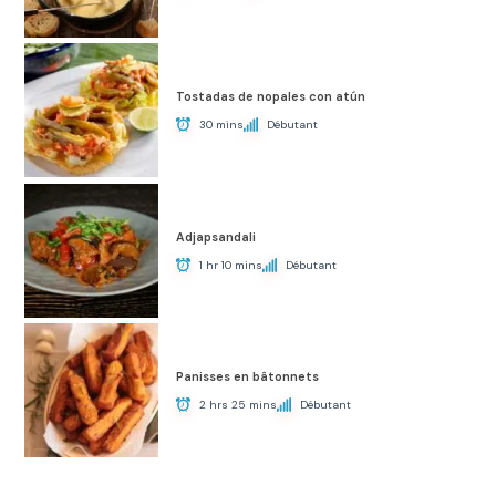
Tostadas de nopales con atún
30 mins
Débutant
Adjapsandali
1 hr 10 mins
Débutant
Panisses en bâtonnets
2 hrs 25 mins
Débutant