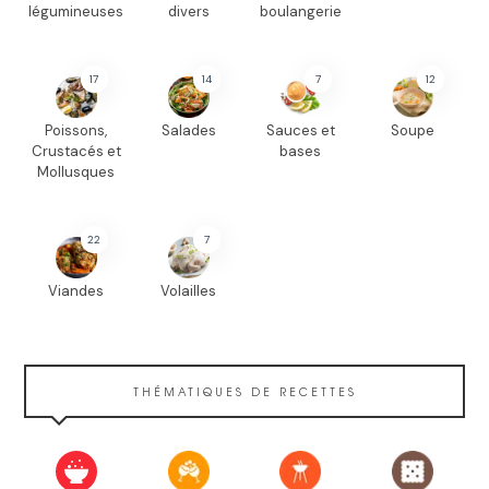
légumineuses
divers
boulangerie
17
14
7
12
Poissons,
Salades
Sauces et
Soupe
Crustacés et
bases
Mollusques
22
7
Viandes
Volailles
THÉMATIQUES DE RECETTES