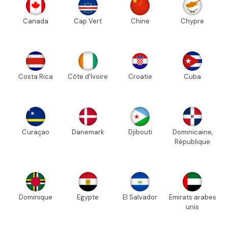
Canada
Cap Vert
Chine
Chypre
Costa Rica
Côte d'Ivoire
Croatie
Cuba
Curaçao
Danemark
Djibouti
Dominicaine,
République
Dominique
Egypte
El Salvador
Emirats arabes
unis