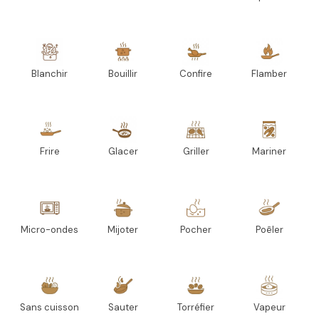
Blanchir
Bouillir
Confire
Flamber
Frire
Glacer
Griller
Mariner
Micro-ondes
Mijoter
Pocher
Poêler
Sans cuisson
Sauter
Torréfier
Vapeur