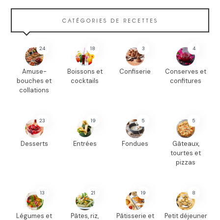
CATÉGORIES DE RECETTES
24
18
3
4
Amuse-
Boissons et
Confiserie
Conserves et
bouches et
cocktails
confitures
collations
23
19
5
5
Desserts
Entrées
Fondues
Gâteaux,
tourtes et
pizzas
13
21
19
8
Légumes et
Pâtes, riz,
Pâtisserie et
Petit déjeuner