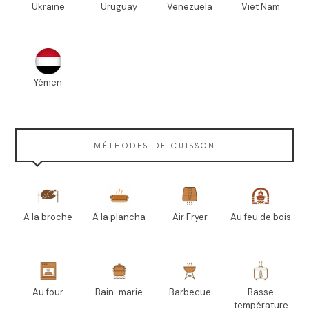
Ukraine
Uruguay
Venezuela
Viet Nam
Yémen
MÉTHODES DE CUISSON
A la broche
A la plancha
Air Fryer
Au feu de bois
Au four
Bain-marie
Barbecue
Basse
température