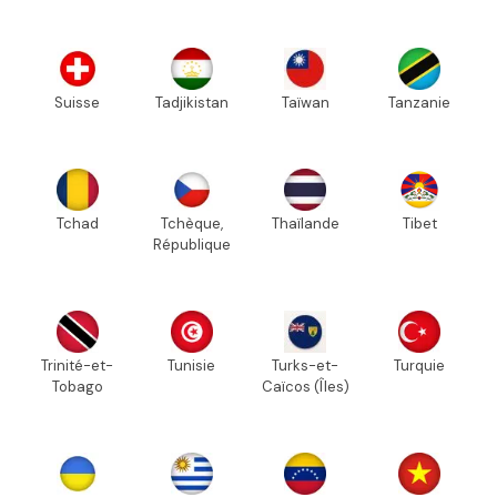
Suisse
Tadjikistan
Taïwan
Tanzanie
Tchad
Tchèque,
Thaïlande
Tibet
République
Trinité-et-
Tunisie
Turks-et-
Turquie
Tobago
Caïcos (Îles)