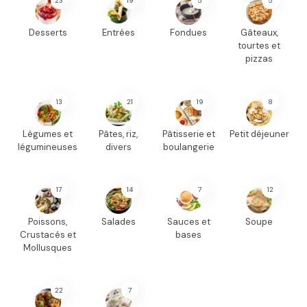
23
19
5
5
Desserts
Entrées
Fondues
Gâteaux,
tourtes et
pizzas
13
21
19
8
Légumes et
Pâtes, riz,
Pâtisserie et
Petit déjeuner
légumineuses
divers
boulangerie
17
14
7
12
Poissons,
Salades
Sauces et
Soupe
Crustacés et
bases
Mollusques
22
7