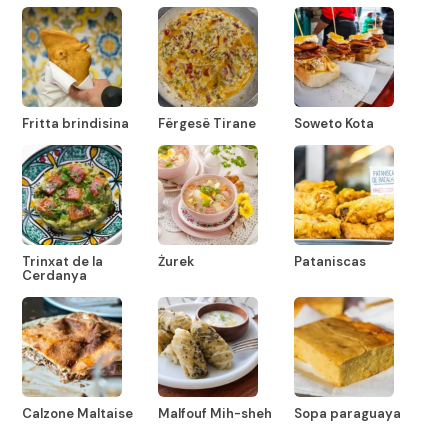
Fritta brindisina
Fërgesë Tirane
Soweto Kota
Trinxat de la
Żurek
Pataniscas
Cerdanya
Calzone Maltaise
Malfouf Mih-sheh
Sopa paraguaya