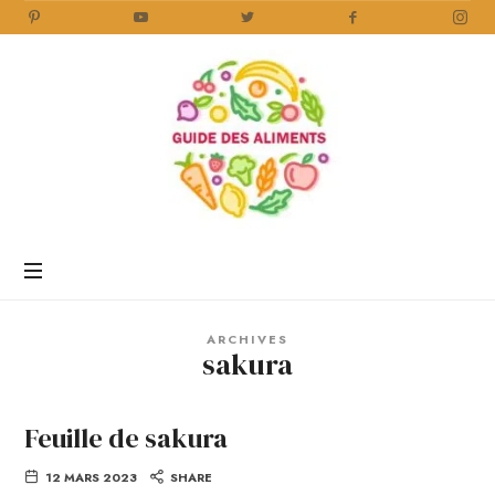
Guide
des
Aliments
Encyclopédie
des
aliments
/
ARCHIVES
www.guidedesaliments.com
sakura
Feuille de sakura
12 MARS 2023
SHARE