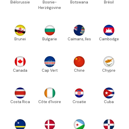
Biélorussie
Bosnie-
Botswana
Brésil
Herzégovine
Brunei
Bulgarie
Caïmans, Iles
Cambodge
Canada
Cap Vert
Chine
Chypre
Costa Rica
Côte d'Ivoire
Croatie
Cuba