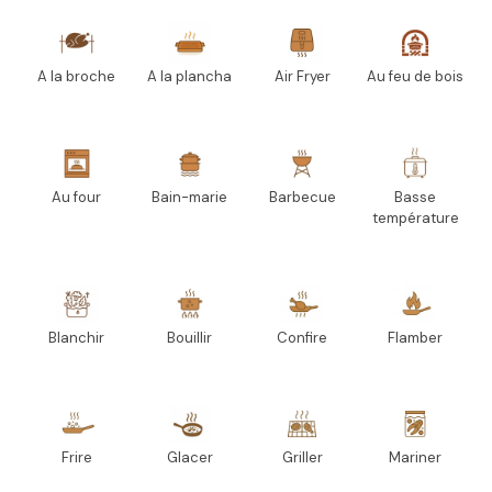
A la broche
A la plancha
Air Fryer
Au feu de bois
Au four
Bain-marie
Barbecue
Basse
température
Blanchir
Bouillir
Confire
Flamber
Frire
Glacer
Griller
Mariner