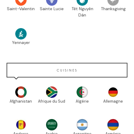
Saint-Valentin
Sainte Lucie
Têt Nguyên
Thanksgiving
Dán
Yennayer
CUISINES
Afghanistan
Afrique du Sud
Algérie
Allemagne
Andorre
Arabie
Argentine
Arménie