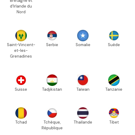
Bretagne et
d'Irlande du
Nord
Saint-Vincent-
Serbie
Somalie
Suède
et-les-
Grenadines
Suisse
Tadjikistan
Taïwan
Tanzanie
Tchad
Tchèque,
Thaïlande
Tibet
République