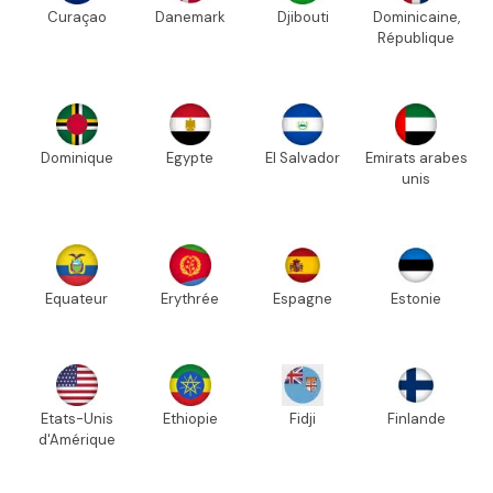
Curaçao
Danemark
Djibouti
Dominicaine,
République
Dominique
Egypte
El Salvador
Emirats arabes
unis
Equateur
Erythrée
Espagne
Estonie
Etats-Unis
Ethiopie
Fidji
Finlande
d'Amérique