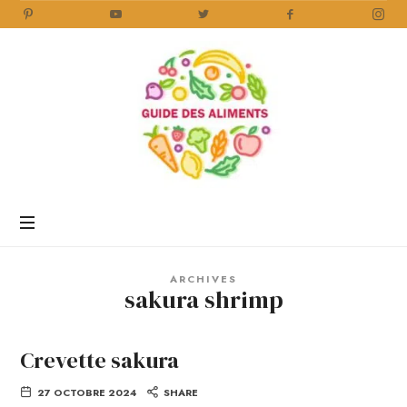
Guide
des
Aliments
Encyclopédie
des
aliments
/
ARCHIVES
www.guidedesaliments.com
sakura shrimp
Crevette sakura
27 OCTOBRE 2024
SHARE