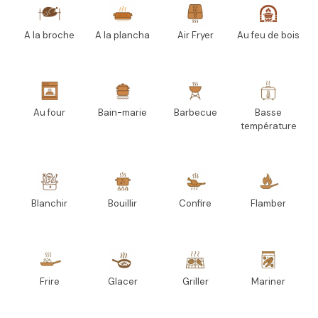
A la broche
A la plancha
Air Fryer
Au feu de bois
Au four
Bain-marie
Barbecue
Basse
température
Blanchir
Bouillir
Confire
Flamber
Frire
Glacer
Griller
Mariner