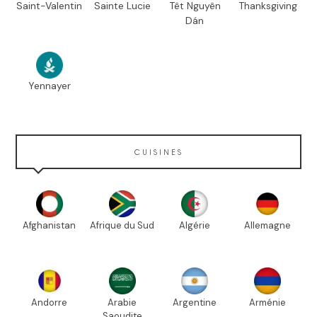
Saint-Valentin
Sainte Lucie
Têt Nguyên
Thanksgiving
Dán
Yennayer
CUISINES
Afghanistan
Afrique du Sud
Algérie
Allemagne
Andorre
Arabie
Argentine
Arménie
Saoudite