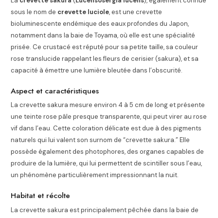
La
crevette sakura
(
Lucensosergia lucens
), également connue
sous le nom de
crevette luciole
, est une crevette
bioluminescente endémique des eaux profondes du Japon,
notamment dans la baie de Toyama, où elle est une spécialité
prisée. Ce crustacé est réputé pour sa petite taille, sa couleur
rose translucide rappelant les fleurs de cerisier (sakura), et sa
capacité à émettre une lumière bleutée dans l’obscurité.
Aspect et caractéristiques
La crevette sakura mesure environ 4 à 5 cm de long et présente
une teinte rose pâle presque transparente, qui peut virer au rose
vif dans l’eau. Cette coloration délicate est due à des pigments
naturels qui lui valent son surnom de “crevette sakura.” Elle
possède également des photophores, des organes capables de
produire de la lumière, qui lui permettent de scintiller sous l’eau,
un phénomène particulièrement impressionnant la nuit.
Habitat et récolte
La crevette sakura est principalement pêchée dans la baie de