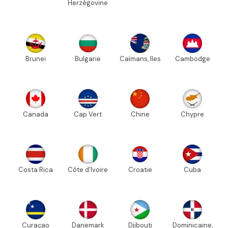
Herzégovine
Brunei
Bulgarie
Caïmans, Iles
Cambodge
Canada
Cap Vert
Chine
Chypre
Costa Rica
Côte d'Ivoire
Croatie
Cuba
Curaçao
Danemark
Djibouti
Dominicaine,