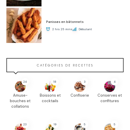
Panisses en bâtonnets
2 hrs 25 mins
Débutant
CATÉGORIES DE RECETTES
24
18
3
4
Amuse-
Boissons et
Confiserie
Conserves et
bouches et
cocktails
confitures
collations
23
19
5
5