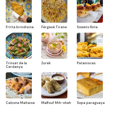
Fritta brindisina
Fërgesë Tirane
Soweto Kota
Trinxat de la
Żurek
Pataniscas
Cerdanya
Calzone Maltaise
Malfouf Mih-sheh
Sopa paraguaya