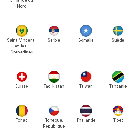
d'Irlande du
Nord
Saint-Vincent-
Serbie
Somalie
Suède
et-les-
Grenadines
Suisse
Tadjikistan
Taïwan
Tanzanie
Tchad
Tchèque,
Thaïlande
Tibet
République