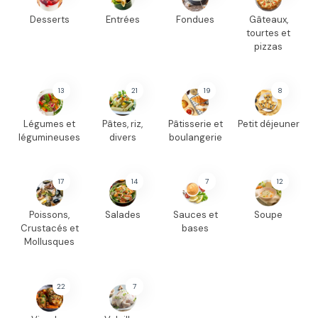
Desserts
Entrées
Fondues
Gâteaux,
tourtes et
pizzas
13
21
19
8
Légumes et
Pâtes, riz,
Pâtisserie et
Petit déjeuner
légumineuses
divers
boulangerie
17
14
7
12
Poissons,
Salades
Sauces et
Soupe
Crustacés et
bases
Mollusques
22
7