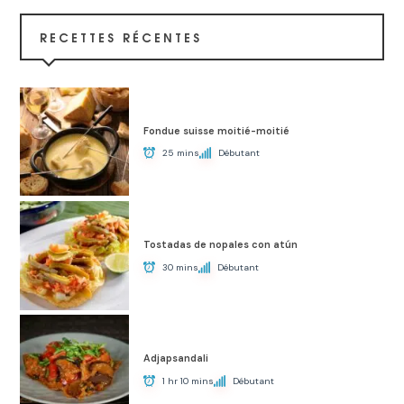
RECETTES RÉCENTES
Fondue suisse moitié-moitié
25 mins
Débutant
Tostadas de nopales con atún
30 mins
Débutant
Adjapsandali
1 hr 10 mins
Débutant