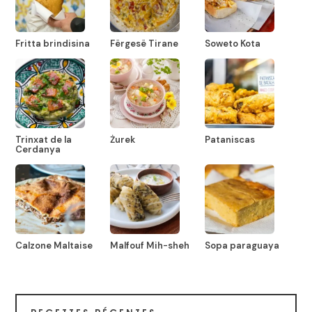
Fritta brindisina
Fërgesë Tirane
Soweto Kota
Trinxat de la
Żurek
Pataniscas
Cerdanya
Calzone Maltaise
Malfouf Mih-sheh
Sopa paraguaya