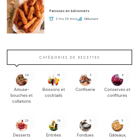
Panisses en bâtonnets
2 hrs 25 mins
Débutant
CATÉGORIES DE RECETTES
24
18
3
4
Amuse-
Boissons et
Confiserie
Conserves et
bouches et
cocktails
confitures
collations
23
19
5
5
Desserts
Entrées
Fondues
Gâteaux,