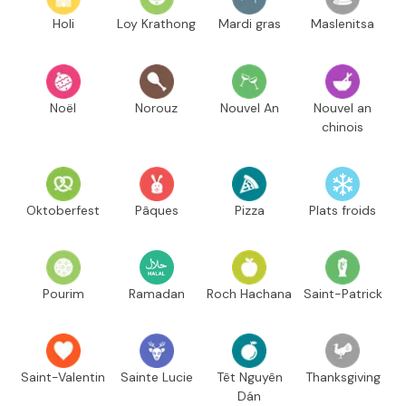
Holi
Loy Krathong
Mardi gras
Maslenitsa
Noël
Norouz
Nouvel An
Nouvel an
chinois
Oktoberfest
Pâques
Pizza
Plats froids
Pourim
Ramadan
Roch Hachana
Saint-Patrick
Saint-Valentin
Sainte Lucie
Têt Nguyên
Thanksgiving
Dán