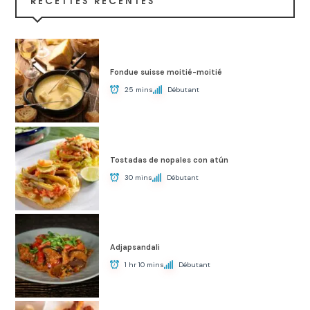
RECETTES RÉCENTES
Fondue suisse moitié-moitié
25 mins
Débutant
Tostadas de nopales con atún
30 mins
Débutant
Adjapsandali
1 hr 10 mins
Débutant