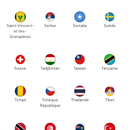
Saint-Vincent-
Serbie
Somalie
Suède
et-les-
Grenadines
Suisse
Tadjikistan
Taïwan
Tanzanie
Tchad
Tchèque,
Thaïlande
Tibet
République