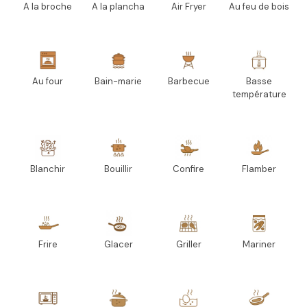
A la broche
A la plancha
Air Fryer
Au feu de bois
Au four
Bain-marie
Barbecue
Basse
température
Blanchir
Bouillir
Confire
Flamber
Frire
Glacer
Griller
Mariner