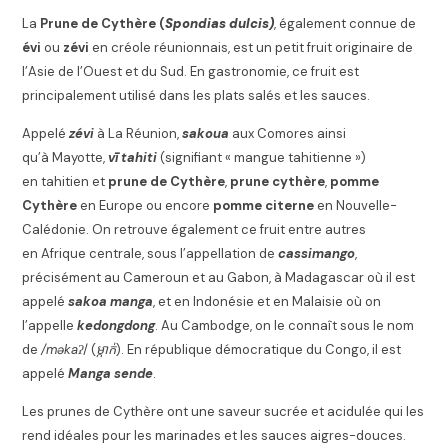
La
Prune de Cythère (
Spondias dulcis)
, également connue de
évi
ou
zévi
en créole réunionnais, est un petit fruit originaire de
l’Asie de l’Ouest et du Sud. En gastronomie, ce fruit est
principalement utilisé dans les plats salés et les sauces.
Appelé
zévi
à La Réunion,
sakoua
aux Comores ainsi
qu’à Mayotte,
vī tahiti
(signifiant « mangue tahitienne »)
en tahitien
et
prune de Cythère
,
prune cythère
,
pomme
Cythère
en Europe ou encore
pomme citerne
en Nouvelle-
Calédonie. On retrouve également ce fruit entre autres
en Afrique centrale, sous l’appellation de
cassimango
,
précisément au Cameroun et au Gabon, à Madagascar où il est
appelé
sakoa manga
, et en Indonésie et en Malaisie où on
l’appelle
kedongdong
. Au Cambodge, on le connaît sous le nom
de
/məkaʔ
/ (
ម្កាក់
)
. En république démocratique du Congo, il est
appelé
Manga sende
.
Les prunes de Cythère ont une saveur sucrée et acidulée qui les
rend idéales pour les marinades et les sauces aigres-douces.