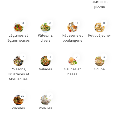
tourtes et
pizzas
13
21
19
8
Légumes et
Pâtes, riz,
Pâtisserie et
Petit déjeuner
légumineuses
divers
boulangerie
17
14
7
12
Poissons,
Salades
Sauces et
Soupe
Crustacés et
bases
Mollusques
22
7
Viandes
Volailles