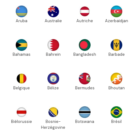
Aruba
Australie
Autriche
Azerbaïdjan
Bahamas
Bahreïn
Bangladesh
Barbade
Belgique
Bélize
Bermudes
Bhoutan
Biélorussie
Bosnie-
Botswana
Brésil
Herzégovine