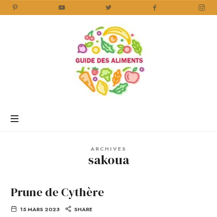
Guide
des
Aliments
Encyclopédie
des
aliments
/
ARCHIVES
www.guidedesaliments.com
sakoua
Prune de Cythère
15 MARS 2023
SHARE