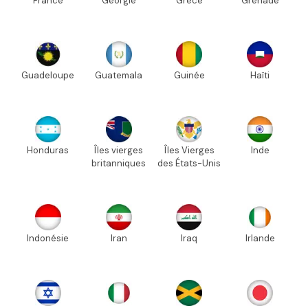
France
Géorgie
Grèce
Grenade
Guadeloupe
Guatemala
Guinée
Haïti
Honduras
Îles vierges
Îles Vierges
Inde
britanniques
des États-Unis
Indonésie
Iran
Iraq
Irlande