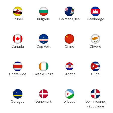
Brunei
Bulgarie
Caïmans, Iles
Cambodge
Canada
Cap Vert
Chine
Chypre
Costa Rica
Côte d'Ivoire
Croatie
Cuba
Curaçao
Danemark
Djibouti
Dominicaine,
République