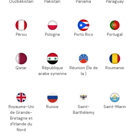
Ouzbékistan
Pakistan
Panama
Paraguay
Pérou
Pologne
Porto Rico
Portugal
Qatar
République
Réunion (Île de
Roumanie
arabe syrienne
la )
Royaume-Uni
Russie
Saint-
Saint-Marin
de Grande-
Barthélemy
Bretagne et
d'Irlande du
Nord