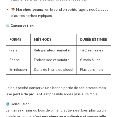
Marchés locaux
: on le vend en petits fagots noués, avec
d’autres herbes typiques
Conservation
FORME
MÉTHODE
DURÉE ESTIMÉE
Frais
Réfrigérateur, emballé
1 à 2 semaines
Séché
Endroit sec et sombre
6 mois à 1 an
En infusion
Dans de l’huile ou alcool
Plusieurs mois
Le bois séché conserve une bonne partie de ses arômes mais
une
perte de piquant
est possible après plusieurs mois.
Conclusion
Le
mai sakhaan
, ou bois de piment laotien, est bien plus qu’un
simple aromate : c’est
une signature culinaire et sensorielle