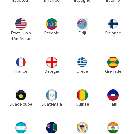
Equateur
Erythrée
Espagne
Estonie
Etats-Unis
Ethiopie
Fidji
Finlande
d'Amérique
France
Géorgie
Grèce
Grenade
Guadeloupe
Guatemala
Guinée
Haïti