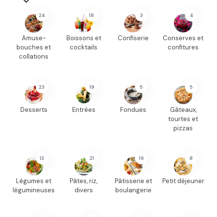
24
18
3
4
Amuse-
Boissons et
Confiserie
Conserves et
bouches et
cocktails
confitures
collations
23
19
5
5
Desserts
Entrées
Fondues
Gâteaux,
tourtes et
pizzas
13
21
19
8
Légumes et
Pâtes, riz,
Pâtisserie et
Petit déjeuner
légumineuses
divers
boulangerie