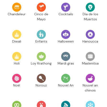
Chandeleur
Cinco de
Cocktails
Día de los
Mayo
Muertos
Diwali
Enfants
Halloween
Hanoucca
Holi
Loy Krathong
Mardi gras
Maslenitsa
Noël
Norouz
Nouvel An
Nouvel an
chinois