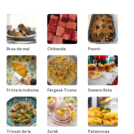
Broa de mel
Chikanda
Pounti
Fritta brindisina
Fërgesë Tirane
Soweto Kota
Trinxat de la
Żurek
Pataniscas