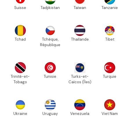
Suisse
Tadjikistan
Taïwan
Tanzanie
Tchad
Tchèque,
Thaïlande
Tibet
République
Trinité-et-
Tunisie
Turks-et-
Turquie
Tobago
Caïcos (Îles)
Ukraine
Uruguay
Venezuela
Viet Nam