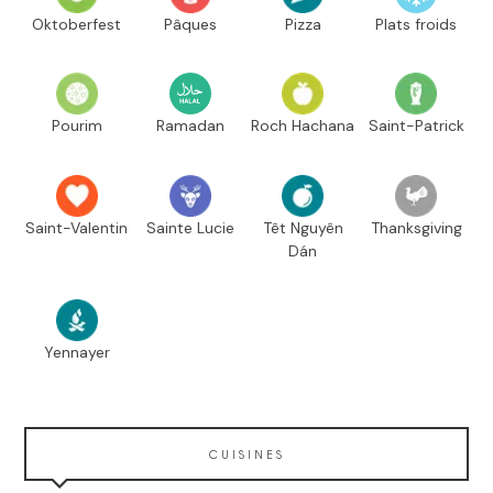
Oktoberfest
Pâques
Pizza
Plats froids
Pourim
Ramadan
Roch Hachana
Saint-Patrick
Saint-Valentin
Sainte Lucie
Têt Nguyên
Thanksgiving
Dán
Yennayer
CUISINES