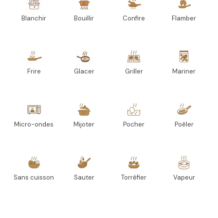
Blanchir
Bouillir
Confire
Flamber
Frire
Glacer
Griller
Mariner
Micro-ondes
Mijoter
Pocher
Poêler
Sans cuisson
Sauter
Torréfier
Vapeur