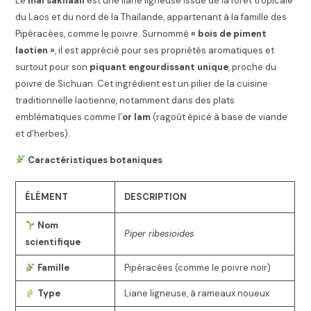
Le
mai sakhaan
est une liane ligneuse issue de la forêt tropicale
du Laos et du nord de la Thaïlande, appartenant à la famille des
Pipéracées, comme le poivre. Surnommé
« bois de piment
laotien »
, il est apprécié pour ses propriétés aromatiques et
surtout pour son
piquant engourdissant unique
, proche du
poivre de Sichuan. Cet ingrédient est un pilier de la cuisine
traditionnelle laotienne, notamment dans des plats
emblématiques comme l’
or lam
(ragoût épicé à base de viande
et d’herbes).
Caractéristiques botaniques
ÉLÉMENT
DESCRIPTION
Nom
Piper ribesioides
scientifique
Famille
Pipéracées (comme le poivre noir)
Type
Liane ligneuse, à rameaux noueux