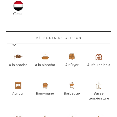
Yémen
MÉTHODES DE CUISSON
A la broche
A la plancha
Air Fryer
Au feu de bois
Au four
Bain-marie
Barbecue
Basse
température