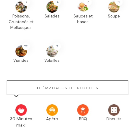
17
14
7
12
Poissons,
Salades
Sauces et
Soupe
Crustacés et
bases
Mollusques
22
7
Viandes
Volailles
THÉMATIQUES DE RECETTES
30 Minutes
Apéro
BBQ
Biscuits
maxi