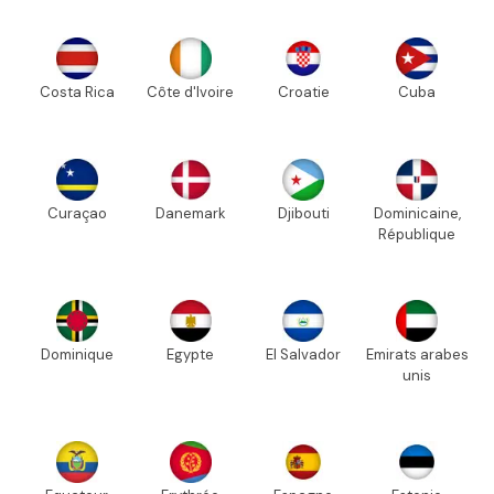
Costa Rica
Côte d'Ivoire
Croatie
Cuba
Curaçao
Danemark
Djibouti
Dominicaine,
République
Dominique
Egypte
El Salvador
Emirats arabes
unis