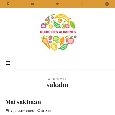
Guide
des
Aliments
Encyclopédie
des
aliments
/
ARCHIVES
www.guidedesaliments.com
sakahn
Mai sakhaan
9 JUILLET 2025
SHARE