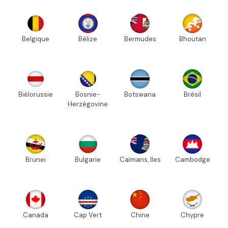
Belgique
Bélize
Bermudes
Bhoutan
Biélorussie
Bosnie-
Botswana
Brésil
Herzégovine
Brunei
Bulgarie
Caïmans, Iles
Cambodge
Canada
Cap Vert
Chine
Chypre