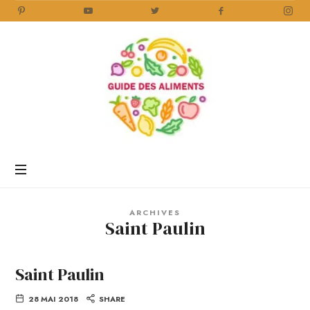
Guide
des
Aliments
Encyclopédie
des
aliments
/
ARCHIVES
www.guidedesaliments.com
Saint Paulin
Saint Paulin
28 MAI 2018
SHARE