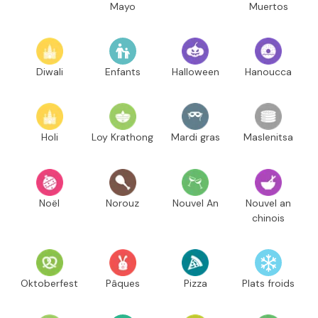
Mayo
Muertos
Diwali
Enfants
Halloween
Hanoucca
Holi
Loy Krathong
Mardi gras
Maslenitsa
Noël
Norouz
Nouvel An
Nouvel an
chinois
Oktoberfest
Pâques
Pizza
Plats froids