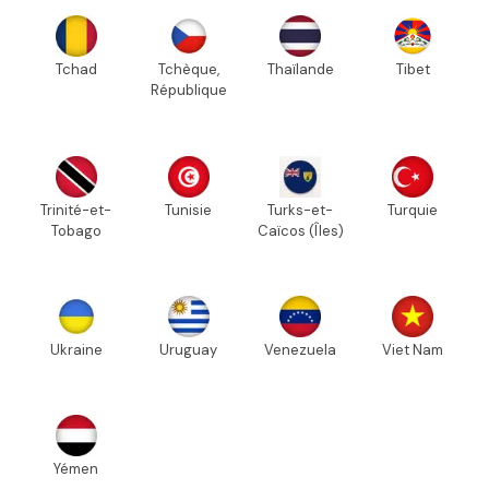
Tchad
Tchèque,
Thaïlande
Tibet
République
Trinité-et-
Tunisie
Turks-et-
Turquie
Tobago
Caïcos (Îles)
Ukraine
Uruguay
Venezuela
Viet Nam
Yémen