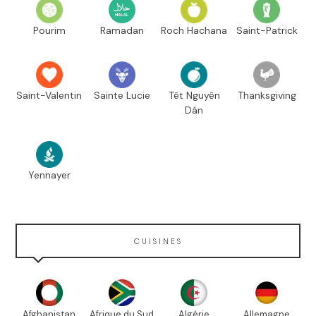
Pourim
Ramadan
Roch Hachana
Saint-Patrick
Saint-Valentin
Sainte Lucie
Têt Nguyên
Thanksgiving
Dán
Yennayer
CUISINES
Afghanistan
Afrique du Sud
Algérie
Allemagne