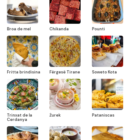
Broa de mel
Chikanda
Pounti
Fritta brindisina
Fërgesë Tirane
Soweto Kota
Trinxat de la
Żurek
Pataniscas
Cerdanya