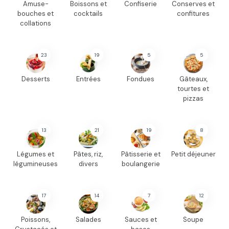
Amuse-
Boissons et
Confiserie
Conserves et
bouches et
cocktails
confitures
collations
23
19
5
5
Desserts
Entrées
Fondues
Gâteaux,
tourtes et
pizzas
13
21
19
8
Légumes et
Pâtes, riz,
Pâtisserie et
Petit déjeuner
légumineuses
divers
boulangerie
17
14
7
12
Poissons,
Salades
Sauces et
Soupe