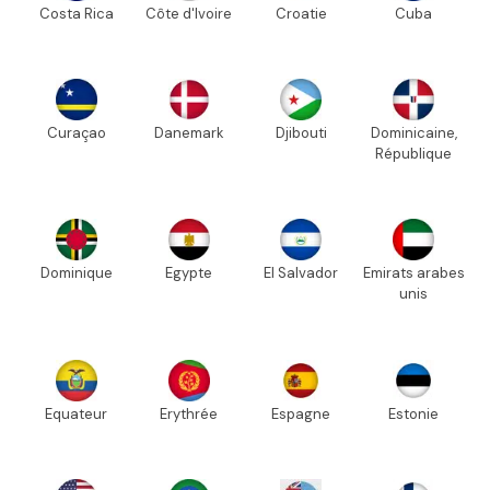
Costa Rica
Côte d'Ivoire
Croatie
Cuba
Curaçao
Danemark
Djibouti
Dominicaine,
République
Dominique
Egypte
El Salvador
Emirats arabes
unis
Equateur
Erythrée
Espagne
Estonie