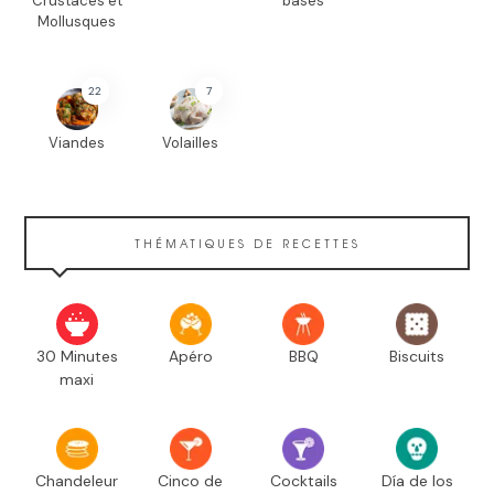
Crustacés et
bases
Mollusques
22
7
Viandes
Volailles
THÉMATIQUES DE RECETTES
30 Minutes
Apéro
BBQ
Biscuits
maxi
Chandeleur
Cinco de
Cocktails
Día de los