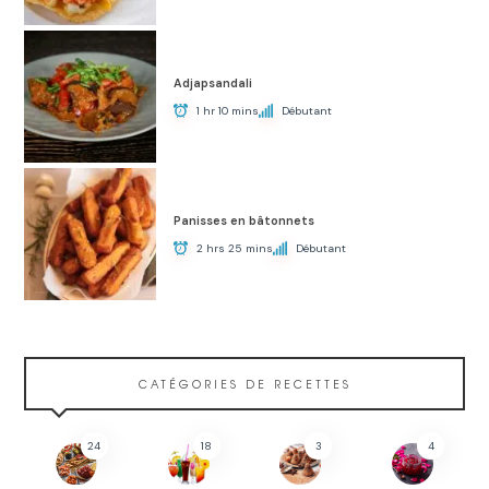
Adjapsandali
1 hr 10 mins
Débutant
Panisses en bâtonnets
2 hrs 25 mins
Débutant
CATÉGORIES DE RECETTES
24
18
3
4