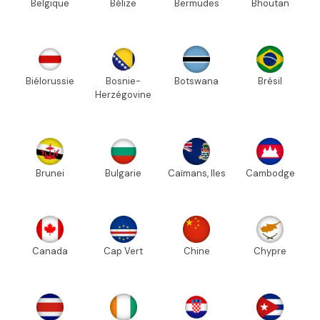
Belgique
Bélize
Bermudes
Bhoutan
Biélorussie
Bosnie-
Botswana
Brésil
Herzégovine
Brunei
Bulgarie
Caïmans, Iles
Cambodge
Canada
Cap Vert
Chine
Chypre