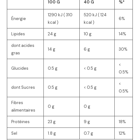
100 G
40 G
%*
1290 kJ ( 310
520 kJ ( 124
Énergie
6%
kcal )
kcal )
Lipides
24 g
10 g
14%
dont acides
14 g
6 g
30%
gras
<
Glucides
0.5 g
< 0.5 g
0.5%
<
dont Sucres
0.5 g
< 0.5 g
0.5%
Fibres
0 g
0 g
alimentaires
Protéines
23 g
9 g
18%
Sel
1.8 g
0.7 g
12%