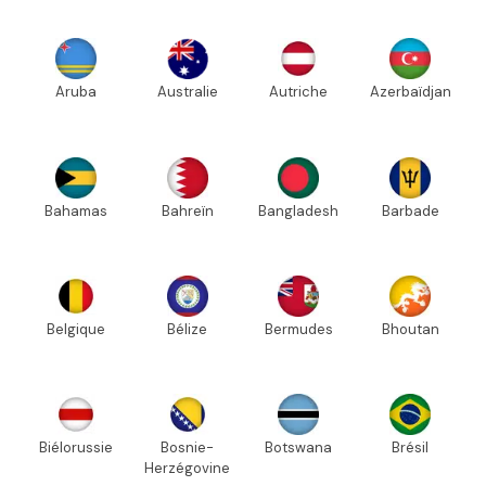
Aruba
Australie
Autriche
Azerbaïdjan
Bahamas
Bahreïn
Bangladesh
Barbade
Belgique
Bélize
Bermudes
Bhoutan
Biélorussie
Bosnie-
Botswana
Brésil
Herzégovine