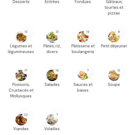
Desserts
Entrées
Fondues
Gâteaux,
tourtes et
pizzas
13
21
19
8
Légumes et
Pâtes, riz,
Pâtisserie et
Petit déjeuner
légumineuses
divers
boulangerie
17
14
7
12
Poissons,
Salades
Sauces et
Soupe
Crustacés et
bases
Mollusques
22
7
Viandes
Volailles