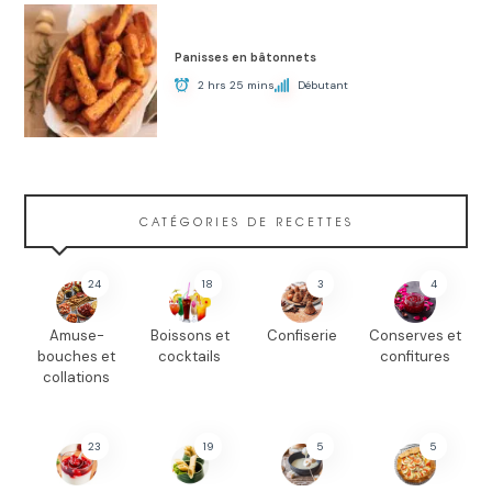
Panisses en bâtonnets
2 hrs 25 mins
Débutant
CATÉGORIES DE RECETTES
24
18
3
4
Amuse-
Boissons et
Confiserie
Conserves et
bouches et
cocktails
confitures
collations
23
19
5
5