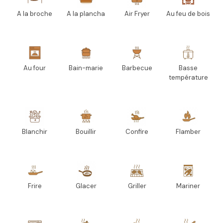
A la broche
A la plancha
Air Fryer
Au feu de bois
Au four
Bain-marie
Barbecue
Basse
température
Blanchir
Bouillir
Confire
Flamber
Frire
Glacer
Griller
Mariner