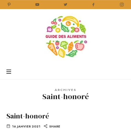
Guide
des
Aliments
Encyclopédie
des
aliments
/
ARCHIVES
www.guidedesaliments.com
Saint-honoré
Saint-honoré
16 JANVIER 2021
SHARE