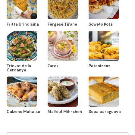
Fritta brindisina
Fërgesë Tirane
Soweto Kota
Trinxat de la
Żurek
Pataniscas
Cerdanya
Calzone Maltaise
Malfouf Mih-sheh
Sopa paraguaya