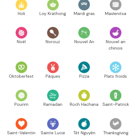
Holi
Loy Krathong
Mardi gras
Maslenitsa
Noël
Norouz
Nouvel An
Nouvel an
chinois
Oktoberfest
Pâques
Pizza
Plats froids
Pourim
Ramadan
Roch Hachana
Saint-Patrick
Saint-Valentin
Sainte Lucie
Têt Nguyên
Thanksgiving