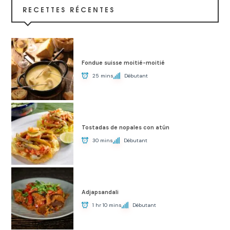
RECETTES RÉCENTES
Fondue suisse moitié-moitié
25 mins
Débutant
Tostadas de nopales con atún
30 mins
Débutant
Adjapsandali
1 hr 10 mins
Débutant