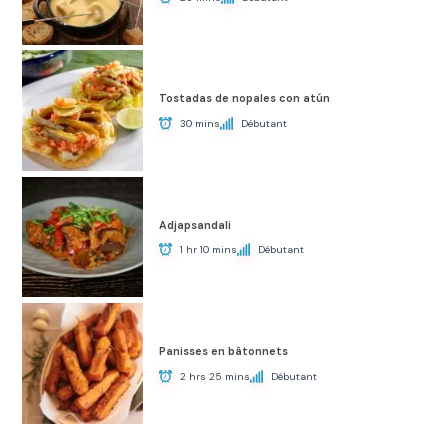
Tostadas de nopales con atún
30 mins
Débutant
Adjapsandali
1 hr 10 mins
Débutant
Panisses en bâtonnets
2 hrs 25 mins
Débutant