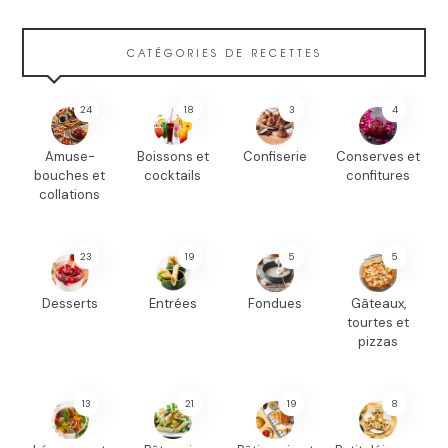
CATÉGORIES DE RECETTES
24
18
3
4
Amuse-
Boissons et
Confiserie
Conserves et
bouches et
cocktails
confitures
collations
23
19
5
5
Desserts
Entrées
Fondues
Gâteaux,
tourtes et
pizzas
13
21
19
8