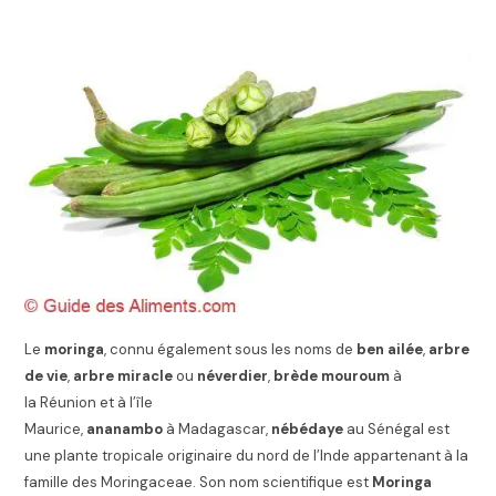
Le
moringa
, connu également sous les noms de
ben ailée
,
arbre
de vie
,
arbre miracle
ou
néverdier
,
brède mouroum
à
la Réunion et à l’île
Maurice,
ananambo
à Madagascar,
nébédaye
au Sénégal est
une plante tropicale originaire du nord de l’Inde appartenant à la
famille des Moringaceae. Son nom scientifique est
Moringa