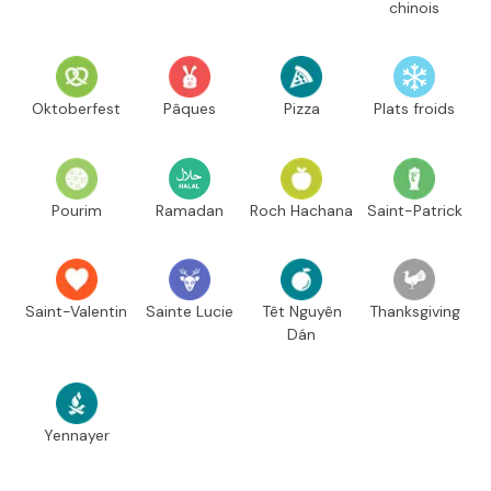
chinois
Oktoberfest
Pâques
Pizza
Plats froids
Pourim
Ramadan
Roch Hachana
Saint-Patrick
Saint-Valentin
Sainte Lucie
Têt Nguyên
Thanksgiving
Dán
Yennayer