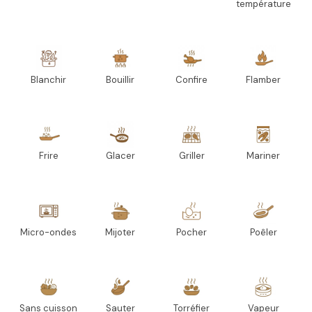
température
Blanchir
Bouillir
Confire
Flamber
Frire
Glacer
Griller
Mariner
Micro-ondes
Mijoter
Pocher
Poêler
Sans cuisson
Sauter
Torréfier
Vapeur