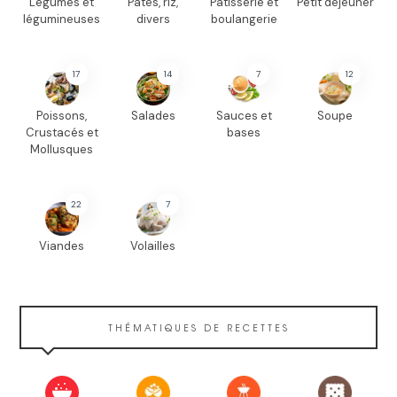
Légumes et
Pâtes, riz,
Pâtisserie et
Petit déjeuner
légumineuses
divers
boulangerie
17
14
7
12
Poissons,
Salades
Sauces et
Soupe
Crustacés et
bases
Mollusques
22
7
Viandes
Volailles
THÉMATIQUES DE RECETTES