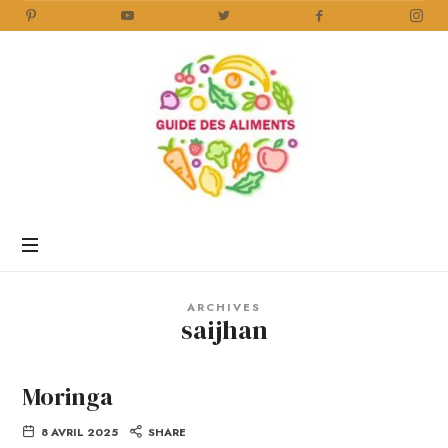
Guide
des
Aliments
Encyclopédie
des
aliments
/
ARCHIVES
www.guidedesaliments.com
saijhan
Moringa
8 AVRIL 2025
SHARE