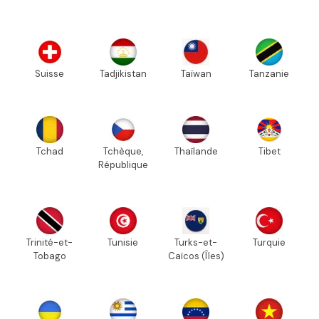
Suisse
Tadjikistan
Taïwan
Tanzanie
Tchad
Tchèque,
Thaïlande
Tibet
République
Trinité-et-
Tunisie
Turks-et-
Turquie
Tobago
Caïcos (Îles)