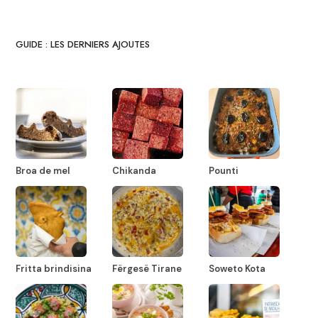
GUIDE : LES DERNIERS AJOUTES
Broa de mel
Chikanda
Pounti
Fritta brindisina
Fërgesë Tirane
Soweto Kota