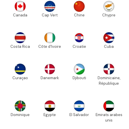
Canada
Cap Vert
Chine
Chypre
Costa Rica
Côte d'Ivoire
Croatie
Cuba
Curaçao
Danemark
Djibouti
Dominicaine,
République
Dominique
Egypte
El Salvador
Emirats arabes
unis