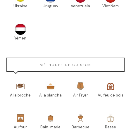
Ukraine
Uruguay
Venezuela
Viet Nam
Yémen
MÉTHODES DE CUISSON
A la broche
A la plancha
Air Fryer
Au feu de bois
Au four
Bain-marie
Barbecue
Basse