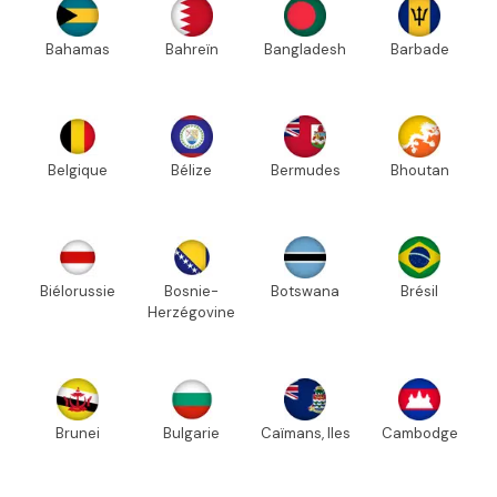
Bahamas
Bahreïn
Bangladesh
Barbade
Belgique
Bélize
Bermudes
Bhoutan
Biélorussie
Bosnie-
Botswana
Brésil
Herzégovine
Brunei
Bulgarie
Caïmans, Iles
Cambodge