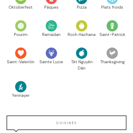
Oktoberfest
Pâques
Pizza
Plats froids
Pourim
Ramadan
Roch Hachana
Saint-Patrick
Saint-Valentin
Sainte Lucie
Têt Nguyên
Thanksgiving
Dán
Yennayer
CUISINES