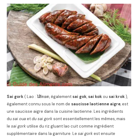
Sai gork
(
Lao
:
ໄສ້ກອກ
, également
sai gok
,
sai kok
ou
sai krok
),
également connu sous le nom de
saucisse laotienne aigre
,
est
une saucisse aigre dans la
cuisine laotienne
. Les ingrédients
du
sai oua
et
du sai gork
sont essentiellement les mêmes, mais
le
sai gork
utilise
du riz gluant
lao cuit comme ingrédient
supplémentaire dans la garniture. Le
sai gork
est ensuite