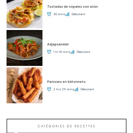
Tostadas de nopales con atún
30 mins
Débutant
Adjapsandali
1 hr 10 mins
Débutant
Panisses en bâtonnets
2 hrs 25 mins
Débutant
CATÉGORIES DE RECETTES