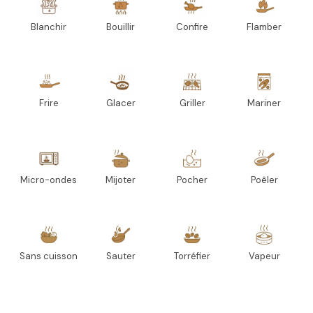
Blanchir
Bouillir
Confire
Flamber
Frire
Glacer
Griller
Mariner
Micro-ondes
Mijoter
Pocher
Poêler
Sans cuisson
Sauter
Torréfier
Vapeur