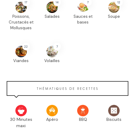
17
14
7
12
Poissons,
Salades
Sauces et
Soupe
Crustacés et
bases
Mollusques
22
7
Viandes
Volailles
THÉMATIQUES DE RECETTES
30 Minutes
Apéro
BBQ
Biscuits
maxi