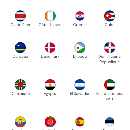
Costa Rica
Côte d'Ivoire
Croatie
Cuba
Curaçao
Danemark
Djibouti
Dominicaine,
République
Dominique
Egypte
El Salvador
Emirats arabes
unis