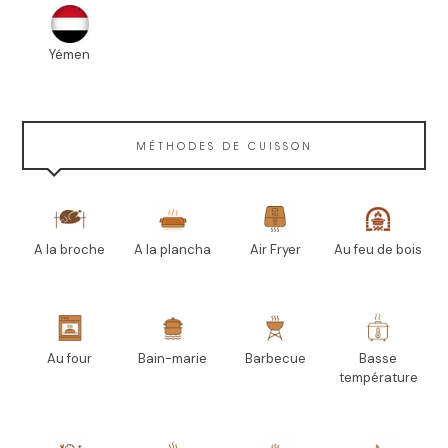
Yémen
MÉTHODES DE CUISSON
A la broche
A la plancha
Air Fryer
Au feu de bois
Au four
Bain-marie
Barbecue
Basse
température