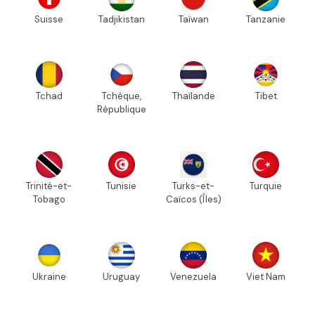
Suisse
Tadjikistan
Taïwan
Tanzanie
Tchad
Tchèque,
Thaïlande
Tibet
République
Trinité-et-
Tunisie
Turks-et-
Turquie
Tobago
Caïcos (Îles)
Ukraine
Uruguay
Venezuela
Viet Nam