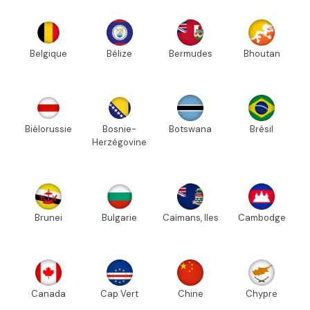
Belgique
Bélize
Bermudes
Bhoutan
Biélorussie
Bosnie-
Botswana
Brésil
Herzégovine
Brunei
Bulgarie
Caïmans, Iles
Cambodge
Canada
Cap Vert
Chine
Chypre