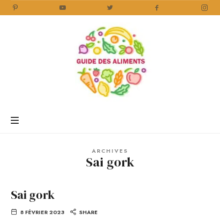
Guide
des
Aliments
Encyclopédie
des
aliments
/
ARCHIVES
www.guidedesaliments.com
Sai gork
Sai gork
8 FÉVRIER 2023
SHARE