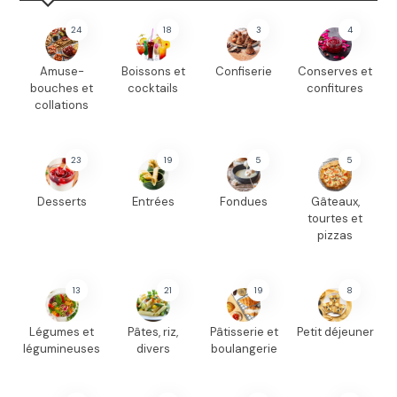
24
18
3
4
Amuse-
Boissons et
Confiserie
Conserves et
bouches et
cocktails
confitures
collations
23
19
5
5
Desserts
Entrées
Fondues
Gâteaux,
tourtes et
pizzas
13
21
19
8
Légumes et
Pâtes, riz,
Pâtisserie et
Petit déjeuner
légumineuses
divers
boulangerie