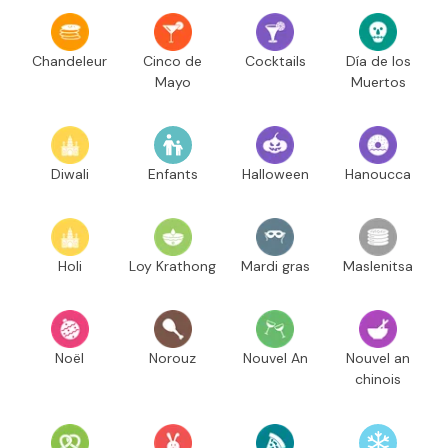
Chandeleur
Cinco de
Cocktails
Día de los
Mayo
Muertos
Diwali
Enfants
Halloween
Hanoucca
Holi
Loy Krathong
Mardi gras
Maslenitsa
Noël
Norouz
Nouvel An
Nouvel an
chinois