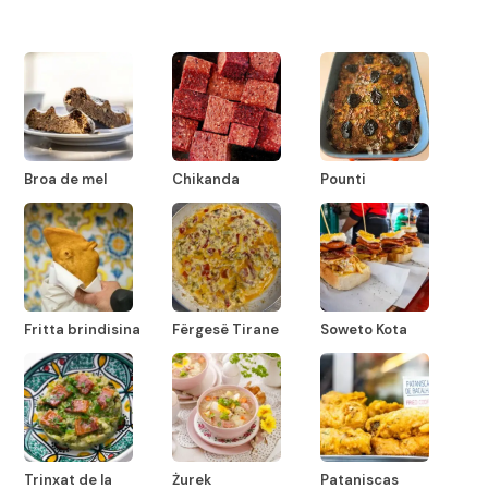
Broa de mel
Chikanda
Pounti
Fritta brindisina
Fërgesë Tirane
Soweto Kota
Trinxat de la
Żurek
Pataniscas