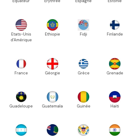
Equateur
Erythrée
Espagne
Estonie
Etats-Unis
Ethiopie
Fidji
Finlande
d'Amérique
France
Géorgie
Grèce
Grenade
Guadeloupe
Guatemala
Guinée
Haïti