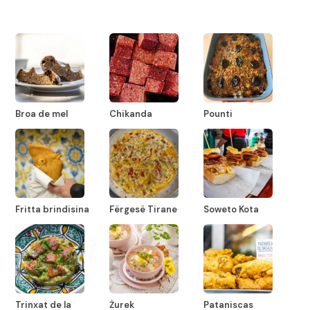
Broa de mel
Chikanda
Pounti
Fritta brindisina
Fërgesë Tirane
Soweto Kota
Trinxat de la
Żurek
Pataniscas