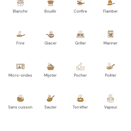
Blanchir
Bouillir
Confire
Flamber
Frire
Glacer
Griller
Mariner
Micro-ondes
Mijoter
Pocher
Poêler
Sans cuisson
Sauter
Torréfier
Vapeur