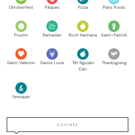
Oktoberfest
Pâques
Pizza
Plats froids
Pourim
Ramadan
Roch Hachana
Saint-Patrick
Saint-Valentin
Sainte Lucie
Têt Nguyên
Thanksgiving
Dán
Yennayer
CUISINES