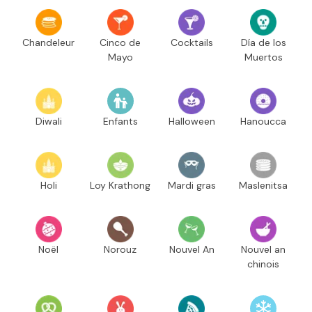
Chandeleur
Cinco de
Cocktails
Día de los
Mayo
Muertos
Diwali
Enfants
Halloween
Hanoucca
Holi
Loy Krathong
Mardi gras
Maslenitsa
Noël
Norouz
Nouvel An
Nouvel an
chinois