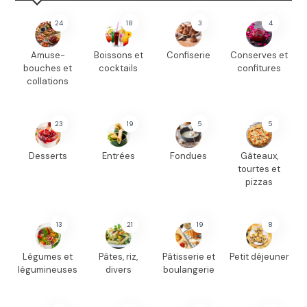
24
18
3
4
Amuse-
Boissons et
Confiserie
Conserves et
bouches et
cocktails
confitures
collations
23
19
5
5
Desserts
Entrées
Fondues
Gâteaux,
tourtes et
pizzas
13
21
19
8
Légumes et
Pâtes, riz,
Pâtisserie et
Petit déjeuner
légumineuses
divers
boulangerie