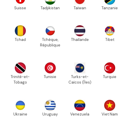
Suisse
Tadjikistan
Taïwan
Tanzanie
Tchad
Tchèque,
Thaïlande
Tibet
République
Trinité-et-
Tunisie
Turks-et-
Turquie
Tobago
Caïcos (Îles)
Ukraine
Uruguay
Venezuela
Viet Nam