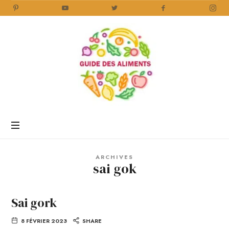
Guide
des
Aliments
Encyclopédie
des
aliments
/
ARCHIVES
www.guidedesaliments.com
sai gok
Sai gork
8 FÉVRIER 2023
SHARE