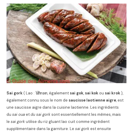
Sai gork
(
Lao
:
ໄສ້ກອກ
, également
sai gok
,
sai kok
ou
sai krok
),
également connu sous le nom de
saucisse laotienne aigre
,
est
une saucisse aigre dans la
cuisine laotienne
. Les ingrédients
du
sai oua
et
du sai gork
sont essentiellement les mêmes, mais
le
sai gork
utilise
du riz gluant
lao cuit comme ingrédient
supplémentaire dans la garniture. Le
sai gork
est ensuite