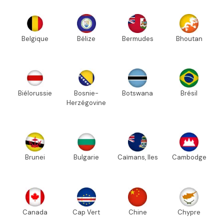
Belgique
Bélize
Bermudes
Bhoutan
Biélorussie
Bosnie-
Botswana
Brésil
Herzégovine
Brunei
Bulgarie
Caïmans, Iles
Cambodge
Canada
Cap Vert
Chine
Chypre