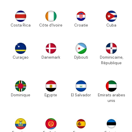
Costa Rica
Côte d'Ivoire
Croatie
Cuba
Curaçao
Danemark
Djibouti
Dominicaine,
République
Dominique
Egypte
El Salvador
Emirats arabes
unis