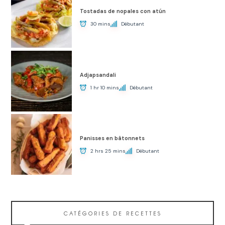
Tostadas de nopales con atún
30 mins
Débutant
Adjapsandali
1 hr 10 mins
Débutant
Panisses en bâtonnets
2 hrs 25 mins
Débutant
CATÉGORIES DE RECETTES