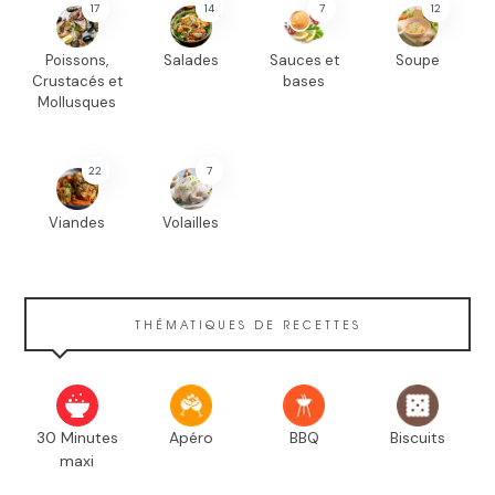
17
14
7
12
Poissons,
Salades
Sauces et
Soupe
Crustacés et
bases
Mollusques
22
7
Viandes
Volailles
THÉMATIQUES DE RECETTES
30 Minutes
Apéro
BBQ
Biscuits
maxi