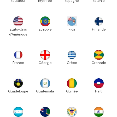
Equateur
Erythrée
Espagne
Estonie
Etats-Unis
Ethiopie
Fidji
Finlande
d'Amérique
France
Géorgie
Grèce
Grenade
Guadeloupe
Guatemala
Guinée
Haïti