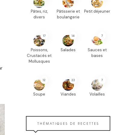
Pâtes, riz,
Pâtisserie et
Petit déjeuner
divers
boulangerie
17
14
7
Poissons,
Salades
Sauces et
Crustacés et
bases
Mollusques
ar
12
22
7
Soupe
Viandes
Volailles
THÉMATIQUES DE RECETTES