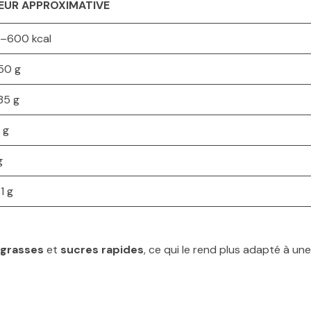
EUR APPROXIMATIVE
–600 kcal
50 g
35 g
 g
g
1 g
 grasses
et
sucres rapides
, ce qui le rend plus adapté à une