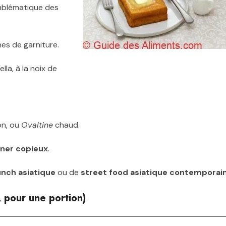
emblématique des
hes de garniture.
lla, à la noix de
on, ou
Ovaltine
chaud.
uner copieux
.
unch asiatique
ou de
street food asiatique contemporai
, pour une portion)