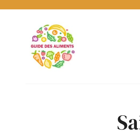
Guide
des
Aliments
Encyclopédie
des
aliments
/
www.guidedesaliments.com
Sa