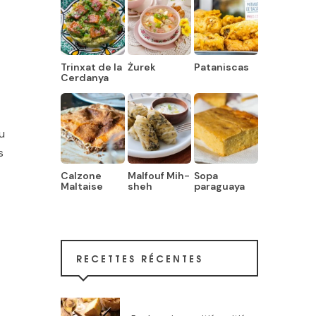
Trinxat de la
Żurek
Pataniscas
Cerdanya
e
u
s
Calzone
Malfouf Mih-
Sopa
Maltaise
sheh
paraguaya
RECETTES RÉCENTES