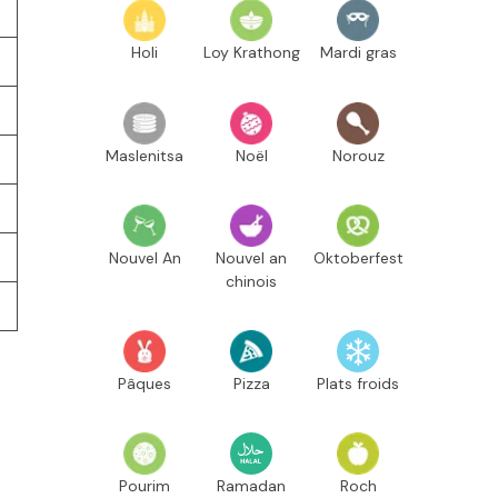
Holi
Loy Krathong
Mardi gras
Maslenitsa
Noël
Norouz
Nouvel An
Nouvel an
Oktoberfest
chinois
Pâques
Pizza
Plats froids
Pourim
Ramadan
Roch