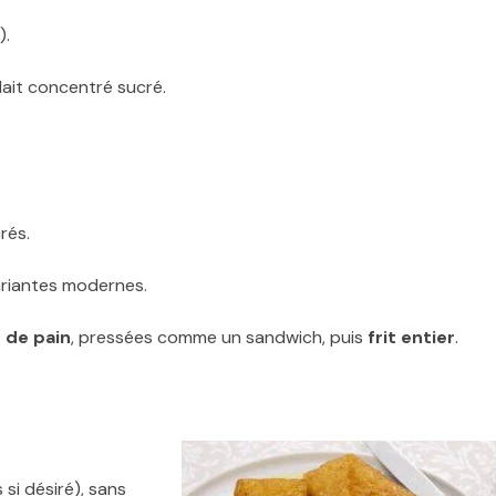
).
 lait concentré sucré.
rés.
ariantes modernes.
 de pain
, pressées comme un sandwich, puis
frit entier
.
 si désiré), sans