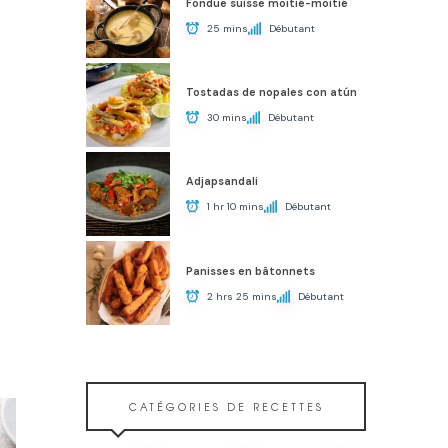
Fondue suisse moitié-moitié
25 mins
Débutant
Tostadas de nopales con atún
30 mins
Débutant
Adjapsandali
1 hr 10 mins
Débutant
Panisses en bâtonnets
2 hrs 25 mins
Débutant
CATÉGORIES DE RECETTES