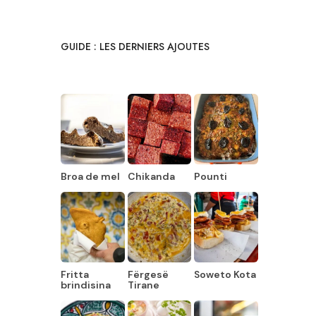
GUIDE : LES DERNIERS AJOUTES
Broa de mel
Chikanda
Pounti
Fritta
Fërgesë
Soweto Kota
brindisina
Tirane