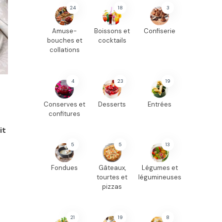
24
18
3
Amuse-
Boissons et
Confiserie
bouches et
cocktails
collations
4
23
19
Conserves et
Desserts
Entrées
confitures
it
5
5
13
Fondues
Gâteaux,
Légumes et
tourtes et
légumineuses
pizzas
21
19
8