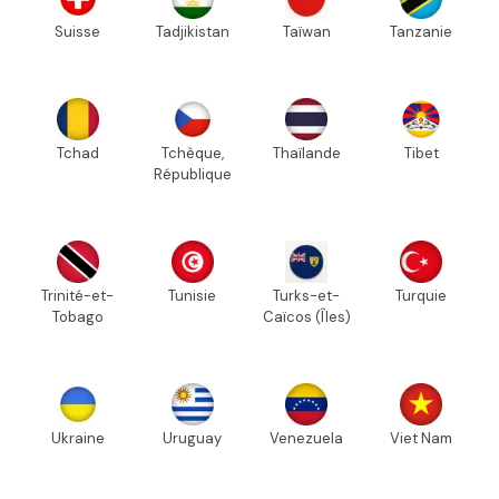
Suisse
Tadjikistan
Taïwan
Tanzanie
Tchad
Tchèque,
Thaïlande
Tibet
République
Trinité-et-
Tunisie
Turks-et-
Turquie
Tobago
Caïcos (Îles)
Ukraine
Uruguay
Venezuela
Viet Nam