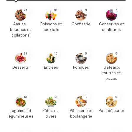
24
18
3
4
Amuse-
Boissons et
Confiserie
Conserves et
bouches et
cocktails
confitures
collations
23
19
5
5
Desserts
Entrées
Fondues
Gâteaux,
tourtes et
pizzas
13
21
19
8
Légumes et
Pâtes, riz,
Pâtisserie et
Petit déjeuner
légumineuses
divers
boulangerie