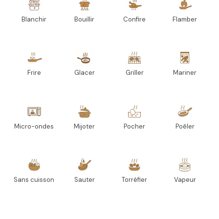
Blanchir
Bouillir
Confire
Flamber
Frire
Glacer
Griller
Mariner
Micro-ondes
Mijoter
Pocher
Poêler
Sans cuisson
Sauter
Torréfier
Vapeur