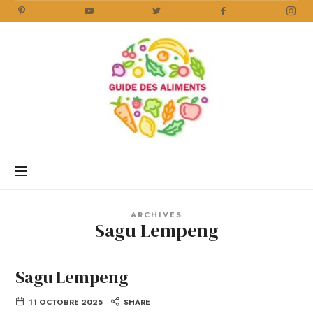
Guide
des
Aliments
Encyclopédie
des
aliments
/
ARCHIVES
www.guidedesaliments.com
Sagu Lempeng
Sagu Lempeng
11 OCTOBRE 2025
SHARE