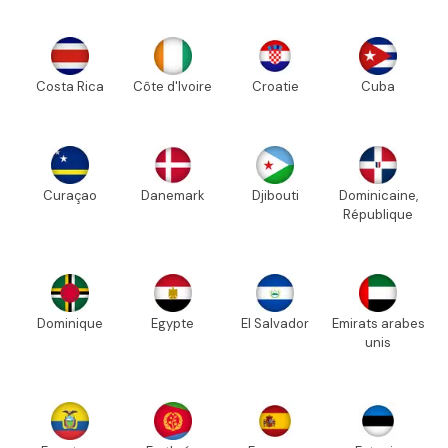
Costa Rica
Côte d'Ivoire
Croatie
Cuba
Curaçao
Danemark
Djibouti
Dominicaine,
République
Dominique
Egypte
El Salvador
Emirats arabes
unis