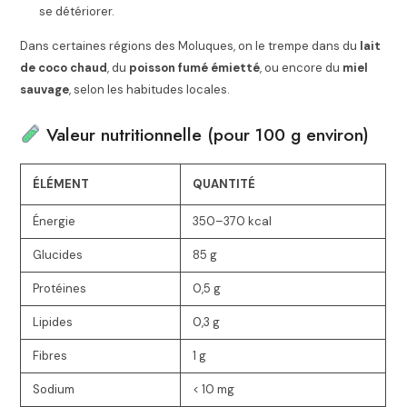
se détériorer.
Dans certaines régions des Moluques, on le trempe dans du
lait
de coco chaud
, du
poisson fumé émietté
, ou encore du
miel
sauvage
, selon les habitudes locales.
Valeur nutritionnelle (pour 100 g environ)
ÉLÉMENT
QUANTITÉ
Énergie
350–370 kcal
Glucides
85 g
Protéines
0,5 g
Lipides
0,3 g
Fibres
1 g
Sodium
< 10 mg