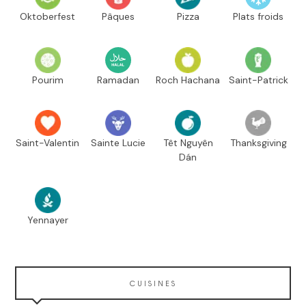
Oktoberfest
Pâques
Pizza
Plats froids
Pourim
Ramadan
Roch Hachana
Saint-Patrick
Saint-Valentin
Sainte Lucie
Têt Nguyên
Thanksgiving
Dán
Yennayer
CUISINES