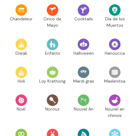
Chandeleur
Cinco de
Cocktails
Día de los
Mayo
Muertos
Diwali
Enfants
Halloween
Hanoucca
Holi
Loy Krathong
Mardi gras
Maslenitsa
Noël
Norouz
Nouvel An
Nouvel an
chinois