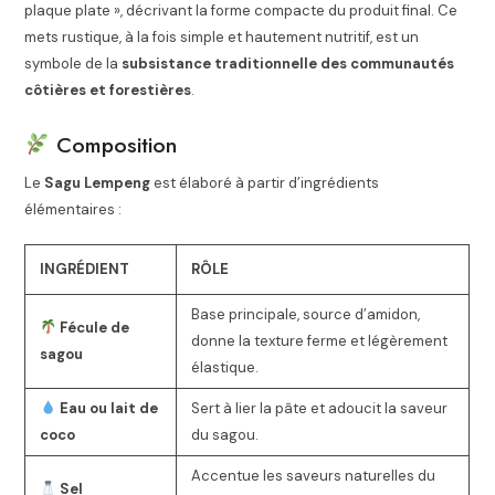
plaque plate », décrivant la forme compacte du produit final. Ce
mets rustique, à la fois simple et hautement nutritif, est un
symbole de la
subsistance traditionnelle des communautés
côtières et forestières
.
Composition
Le
Sagu Lempeng
est élaboré à partir d’ingrédients
élémentaires :
INGRÉDIENT
RÔLE
Base principale, source d’amidon,
Fécule de
donne la texture ferme et légèrement
sagou
élastique.
Eau ou lait de
Sert à lier la pâte et adoucit la saveur
coco
du sagou.
Accentue les saveurs naturelles du
Sel