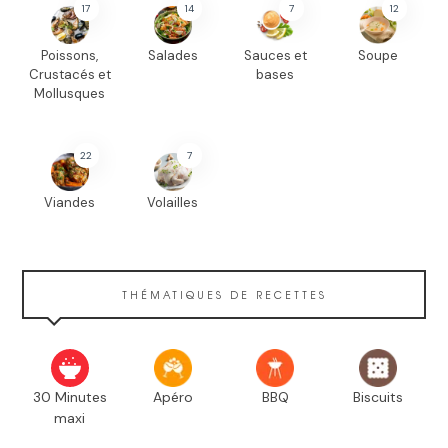
17
14
7
12
Poissons,
Salades
Sauces et
Soupe
Crustacés et
bases
Mollusques
22
7
Viandes
Volailles
THÉMATIQUES DE RECETTES
30 Minutes
Apéro
BBQ
Biscuits
maxi