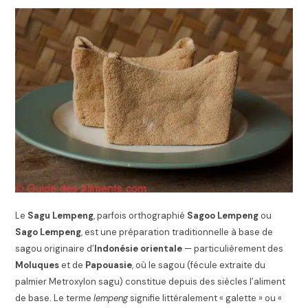
Le
Sagu Lempeng
, parfois orthographié
Sagoo Lempeng
ou
Sago Lempeng
, est une préparation traditionnelle à base de
sagou originaire d’
Indonésie orientale
— particulièrement des
Moluques
et de
Papouasie
, où le sagou (fécule extraite du
palmier Metroxylon sagu) constitue depuis des siècles l’aliment
de base. Le terme
lempeng
signifie littéralement « galette » ou «