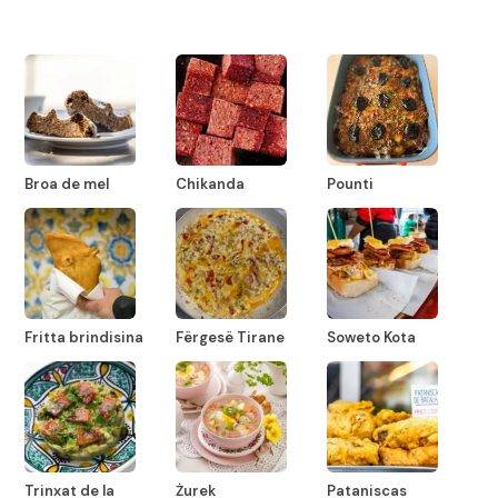
Broa de mel
Chikanda
Pounti
Fritta brindisina
Fërgesë Tirane
Soweto Kota
Trinxat de la
Żurek
Pataniscas