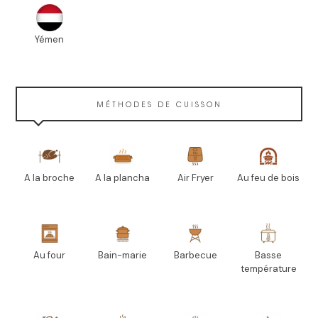
Yémen
MÉTHODES DE CUISSON
A la broche
A la plancha
Air Fryer
Au feu de bois
Au four
Bain-marie
Barbecue
Basse
température