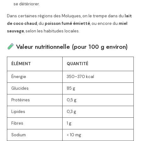
se détériorer.
Dans certaines régions des Moluques, on le trempe dans du
lait
de coco chaud
, du
poisson fumé émietté
, ou encore du
miel
sauvage
, selon les habitudes locales.
Valeur nutritionnelle (pour 100 g environ)
ÉLÉMENT
QUANTITÉ
Énergie
350–370 kcal
Glucides
85 g
Protéines
0,5 g
Lipides
0,3 g
Fibres
1 g
Sodium
< 10 mg