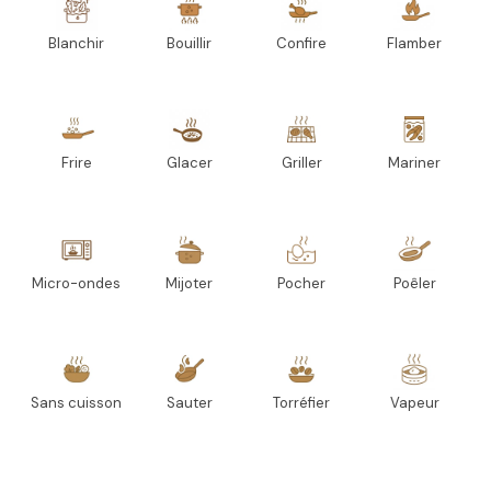
Blanchir
Bouillir
Confire
Flamber
Frire
Glacer
Griller
Mariner
Micro-ondes
Mijoter
Pocher
Poêler
Sans cuisson
Sauter
Torréfier
Vapeur