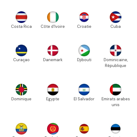
Costa Rica
Côte d'Ivoire
Croatie
Cuba
Curaçao
Danemark
Djibouti
Dominicaine,
République
Dominique
Egypte
El Salvador
Emirats arabes
unis