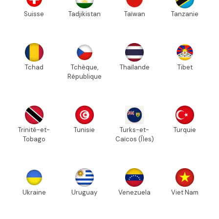
Suisse
Tadjikistan
Taïwan
Tanzanie
Tchad
Tchèque,
Thaïlande
Tibet
République
Trinité-et-
Tunisie
Turks-et-
Turquie
Tobago
Caïcos (Îles)
Ukraine
Uruguay
Venezuela
Viet Nam