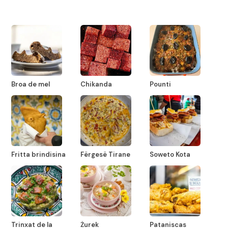
Broa de mel
Chikanda
Pounti
Fritta brindisina
Fërgesë Tirane
Soweto Kota
Trinxat de la
Żurek
Pataniscas