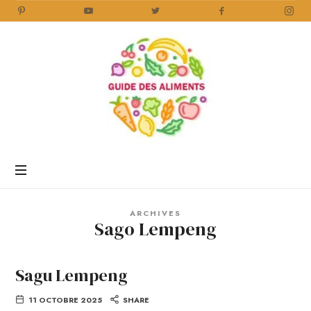
Guide
des
Aliments
Encyclopédie
des
aliments
/
ARCHIVES
www.guidedesaliments.com
Sago Lempeng
Sagu Lempeng
11 OCTOBRE 2025
SHARE