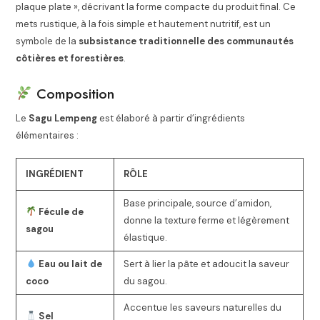
plaque plate », décrivant la forme compacte du produit final. Ce
mets rustique, à la fois simple et hautement nutritif, est un
symbole de la
subsistance traditionnelle des communautés
côtières et forestières
.
Composition
Le
Sagu Lempeng
est élaboré à partir d’ingrédients
élémentaires :
INGRÉDIENT
RÔLE
Base principale, source d’amidon,
Fécule de
donne la texture ferme et légèrement
sagou
élastique.
Eau ou lait de
Sert à lier la pâte et adoucit la saveur
coco
du sagou.
Accentue les saveurs naturelles du
Sel