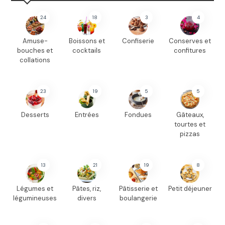
24
18
3
4
Amuse-
Boissons et
Confiserie
Conserves et
bouches et
cocktails
confitures
collations
23
19
5
5
Desserts
Entrées
Fondues
Gâteaux,
tourtes et
pizzas
13
21
19
8
Légumes et
Pâtes, riz,
Pâtisserie et
Petit déjeuner
légumineuses
divers
boulangerie