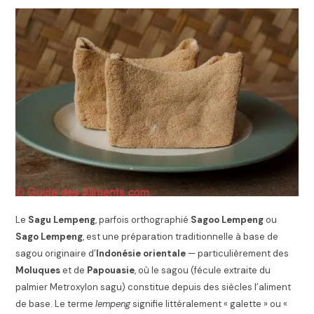
Le
Sagu Lempeng
, parfois orthographié
Sagoo Lempeng
ou
Sago Lempeng
, est une préparation traditionnelle à base de
sagou originaire d’
Indonésie orientale
— particulièrement des
Moluques
et de
Papouasie
, où le sagou (fécule extraite du
palmier Metroxylon sagu) constitue depuis des siècles l’aliment
de base. Le terme
lempeng
signifie littéralement « galette » ou «