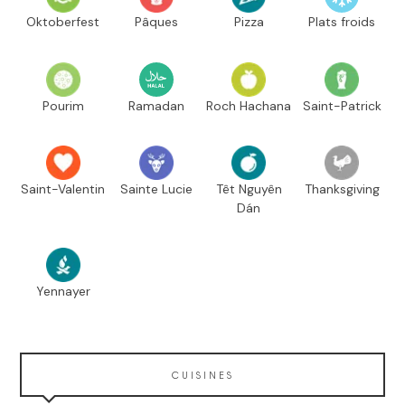
Oktoberfest
Pâques
Pizza
Plats froids
Pourim
Ramadan
Roch Hachana
Saint-Patrick
Saint-Valentin
Sainte Lucie
Têt Nguyên
Thanksgiving
Dán
Yennayer
CUISINES