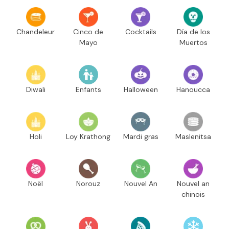
Chandeleur
Cinco de
Cocktails
Día de los
Mayo
Muertos
Diwali
Enfants
Halloween
Hanoucca
Holi
Loy Krathong
Mardi gras
Maslenitsa
Noël
Norouz
Nouvel An
Nouvel an
chinois