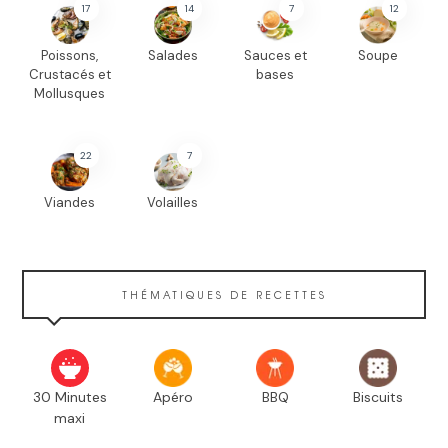
17
14
7
12
Poissons,
Salades
Sauces et
Soupe
Crustacés et
bases
Mollusques
22
7
Viandes
Volailles
THÉMATIQUES DE RECETTES
30 Minutes
Apéro
BBQ
Biscuits
maxi