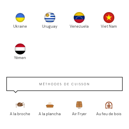
Ukraine
Uruguay
Venezuela
Viet Nam
Yémen
MÉTHODES DE CUISSON
A la broche
A la plancha
Air Fryer
Au feu de bois