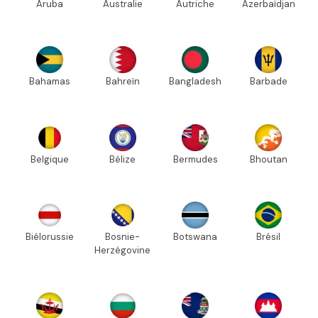
Aruba
Australie
Autriche
Azerbaïdjan
Bahamas
Bahreïn
Bangladesh
Barbade
Belgique
Bélize
Bermudes
Bhoutan
Biélorussie
Bosnie-
Botswana
Brésil
Herzégovine