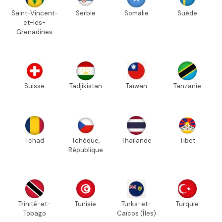
Saint-Vincent-
Serbie
Somalie
Suède
et-les-
Grenadines
Suisse
Tadjikistan
Taïwan
Tanzanie
Tchad
Tchèque,
Thaïlande
Tibet
République
Trinité-et-
Tunisie
Turks-et-
Turquie
Tobago
Caïcos (Îles)