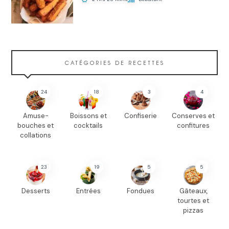
CATÉGORIES DE RECETTES
24
18
3
4
Amuse-
Boissons et
Confiserie
Conserves et
bouches et
cocktails
confitures
collations
23
19
5
5
Desserts
Entrées
Fondues
Gâteaux,
tourtes et
pizzas