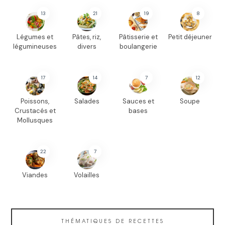
13
21
19
8
Légumes et
Pâtes, riz,
Pâtisserie et
Petit déjeuner
légumineuses
divers
boulangerie
17
14
7
12
Poissons,
Salades
Sauces et
Soupe
Crustacés et
bases
Mollusques
22
7
Viandes
Volailles
THÉMATIQUES DE RECETTES