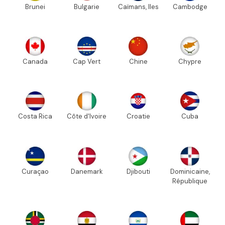
Brunei
Bulgarie
Caïmans, Iles
Cambodge
Canada
Cap Vert
Chine
Chypre
Costa Rica
Côte d'Ivoire
Croatie
Cuba
Curaçao
Danemark
Djibouti
Dominicaine,
République