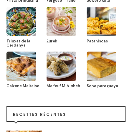
Fritta brindisina
Fërgesë Tirane
Soweto Kota
Trinxat de la
Żurek
Pataniscas
Cerdanya
Calzone Maltaise
Malfouf Mih-sheh
Sopa paraguaya
RECETTES RÉCENTES