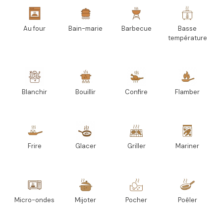
Au four
Bain-marie
Barbecue
Basse
température
Blanchir
Bouillir
Confire
Flamber
Frire
Glacer
Griller
Mariner
Micro-ondes
Mijoter
Pocher
Poêler