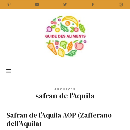
Guide
des
Aliments
Encyclopédie
des
aliments
/
ARCHIVES
www.guidedesaliments.com
safran de l'Aquila
Safran de l’Aquila AOP (Zafferano
dell’Aquila)