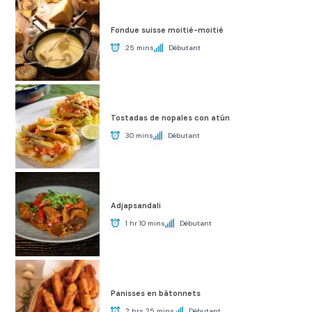
Fondue suisse moitié-moitié
25 mins
Débutant
Tostadas de nopales con atún
30 mins
Débutant
Adjapsandali
1 hr 10 mins
Débutant
Panisses en bâtonnets
2 hrs 25 mins
Débutant