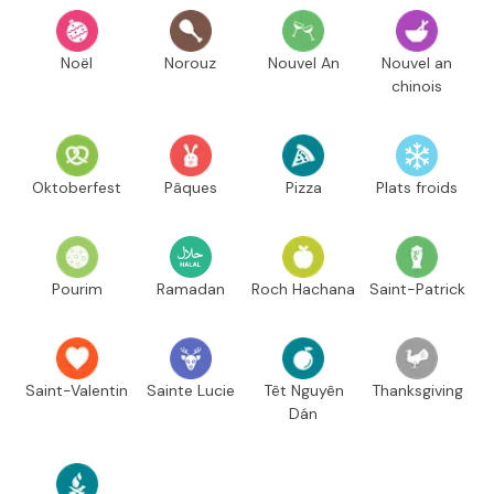
Noël
Norouz
Nouvel An
Nouvel an
chinois
Oktoberfest
Pâques
Pizza
Plats froids
Pourim
Ramadan
Roch Hachana
Saint-Patrick
Saint-Valentin
Sainte Lucie
Têt Nguyên
Thanksgiving
Dán