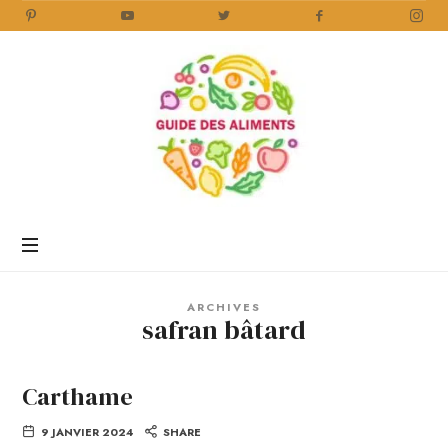
Guide
des
Aliments
Encyclopédie
des
aliments
/
ARCHIVES
www.guidedesaliments.com
safran bâtard
Carthame
9 JANVIER 2024
SHARE