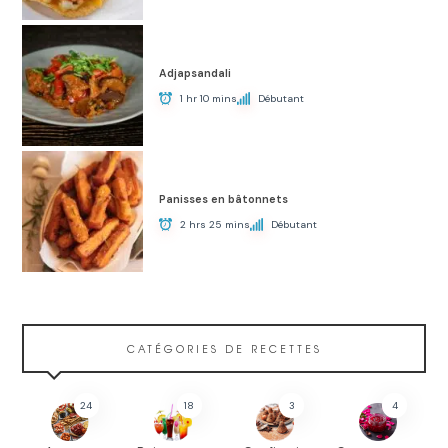
Adjapsandali
1 hr 10 mins
Débutant
Panisses en bâtonnets
2 hrs 25 mins
Débutant
CATÉGORIES DE RECETTES
24
18
3
4