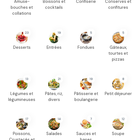
Amuse-
Boissons et
Confiserie
Conserves et
bouches et
cocktails
confitures
collations
23
19
5
5
Desserts
Entrées
Fondues
Gâteaux,
tourtes et
pizzas
13
21
19
8
Légumes et
Pâtes, riz,
Pâtisserie et
Petit déjeuner
légumineuses
divers
boulangerie
17
14
7
12
Poissons,
Salades
Sauces et
Soupe
Crustacés et
bases