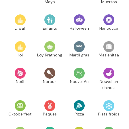
Mayo
Muertos
Diwali
Enfants
Halloween
Hanoucca
Holi
Loy Krathong
Mardi gras
Maslenitsa
Noël
Norouz
Nouvel An
Nouvel an
chinois
Oktoberfest
Pâques
Pizza
Plats froids