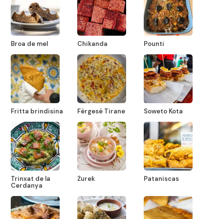
Broa de mel
Chikanda
Pounti
Fritta brindisina
Fërgesë Tirane
Soweto Kota
Trinxat de la
Żurek
Pataniscas
Cerdanya