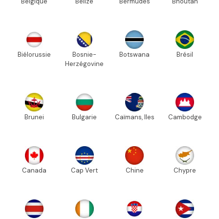
Belgique
Bélize
Bermudes
Bhoutan
Biélorussie
Bosnie-
Botswana
Brésil
Herzégovine
Brunei
Bulgarie
Caïmans, Iles
Cambodge
Canada
Cap Vert
Chine
Chypre