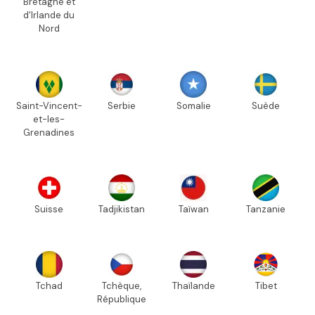
Bretagne et
d'Irlande du
Nord
Saint-Vincent-
Serbie
Somalie
Suède
et-les-
Grenadines
Suisse
Tadjikistan
Taïwan
Tanzanie
Tchad
Tchèque,
Thaïlande
Tibet
République