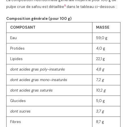
5
pulpe crue de safou est détaillée
dans le tableau ci-dessous :
Composition générale (pour 100
g
)
COMPOSANT
MASSE
Eau
59,0
g
Protides
4,0
g
Lipides
22,1
g
dont acides gras poly-insaturés
4,8
g
dont acides gras mono-insaturés
7,2
g
dont acides gras saturés
10,2
g
Glucides
5,0
g
dont sucres
3,7
g
Fibres
8,7
g