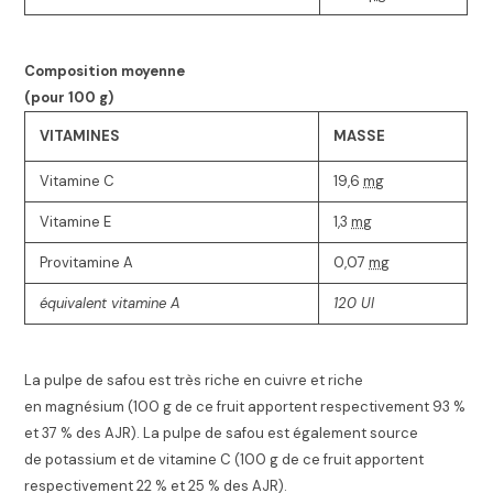
Composition moyenne
(pour 100
g
)
VITAMINES
MASSE
Vitamine C
19,6
mg
Vitamine E
1,3
mg
Provitamine A
0,07
mg
équivalent vitamine A
120 UI
La pulpe de safou est très riche en cuivre et riche
en magnésium (100 g de ce fruit apportent respectivement 93 %
et 37 % des AJR). La pulpe de safou est également source
de potassium et de vitamine C (100 g de ce fruit apportent
respectivement 22 % et 25 % des AJR).