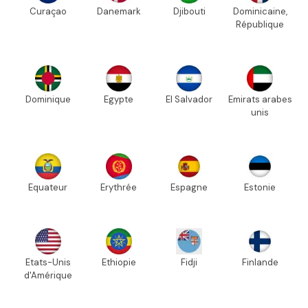
Curaçao
Danemark
Djibouti
Dominicaine,
République
Dominique
Egypte
El Salvador
Emirats arabes
unis
Equateur
Erythrée
Espagne
Estonie
Etats-Unis
Ethiopie
Fidji
Finlande
d'Amérique