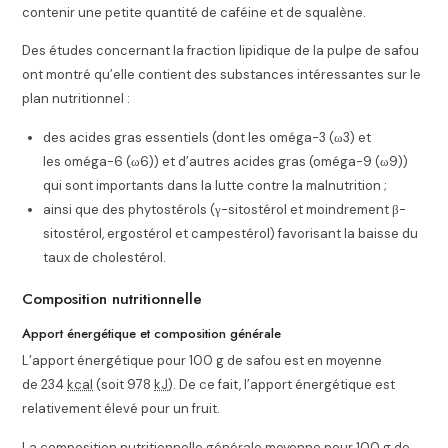
contenir une petite quantité de caféine et de squalène
.
Des études
concernant la fraction lipidique de la pulpe de safou
ont montré qu’elle contient des substances intéressantes sur le
plan nutritionnel :
des acides gras essentiels (dont les oméga-3 (ω3) et
les oméga-6 (ω6)) et d’autres acides gras (oméga-9 (ω9))
qui sont importants dans la lutte contre la malnutrition
;
ainsi que des phytostérols (γ-sitostérol et moindrement β-
sitostérol, ergostérol et campestérol) favorisant la baisse du
taux de cholestérol
.
Composition nutritionnelle
Apport énergétique et composition générale
L’apport énergétique pour 100
g
de safou est en moyenne
de
234
kcal
(soit 978
kJ
). De ce fait, l’apport énergétique est
relativement élevé pour un fruit.
La composition nutritionnelle générale moyenne pour 100
g
de