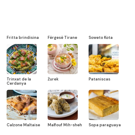
Fritta brindisina
Fërgesë Tirane
Soweto Kota
Trinxat de la
Żurek
Pataniscas
Cerdanya
Calzone Maltaise
Malfouf Mih-sheh
Sopa paraguaya