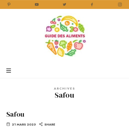
Guide
des
Aliments
Encyclopédie
des
aliments
/
ARCHIVES
www.guidedesaliments.com
Safou
Safou
21 MARS 2023
SHARE