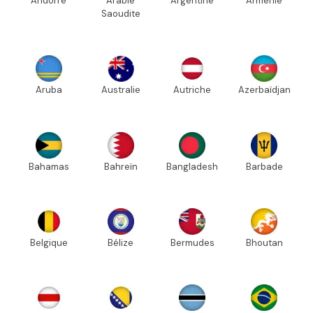
Andorre
Arabie
Argentine
Arménie
Saoudite
Aruba
Australie
Autriche
Azerbaïdjan
Bahamas
Bahreïn
Bangladesh
Barbade
Belgique
Bélize
Bermudes
Bhoutan