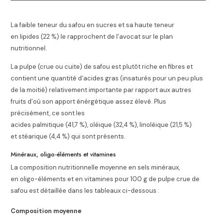
La faible teneur du safou en sucres et sa haute teneur
en lipides (22 %) le rapprochent de l’avocat sur le plan
nutritionnel.
La pulpe (crue ou cuite) de safou est plutôt riche en fibres et
contient une quantité d’acides gras (insaturés pour un peu plus
de la moitié) relativement importante par rapport aux autres
fruits d’où son apport énérgétique assez élevé. Plus
précisément, ce sont les
acides palmitique (41,7 %), oléique (32,4 %), linoléique (21,5 %)
et stéarique (4,4 %) qui sont présents
.
Minéraux, oligo-éléments et vitamines
La composition nutritionnelle moyenne en sels minéraux,
en oligo-éléments et en vitamines pour 100
g
de pulpe crue de
safou est détaillée
dans les tableaux ci-dessous :
Composition moyenne