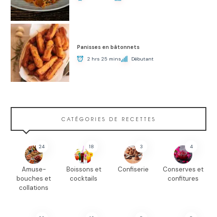
Panisses en bâtonnets
2 hrs 25 mins
Débutant
CATÉGORIES DE RECETTES
24
18
3
4
Amuse-
Boissons et
Confiserie
Conserves et
bouches et
cocktails
confitures
collations