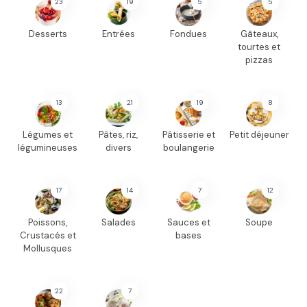
23
19
5
5
Desserts
Entrées
Fondues
Gâteaux,
tourtes et
pizzas
13
21
19
8
Légumes et
Pâtes, riz,
Pâtisserie et
Petit déjeuner
légumineuses
divers
boulangerie
17
14
7
12
Poissons,
Salades
Sauces et
Soupe
Crustacés et
bases
Mollusques
22
7