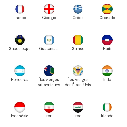
France
Géorgie
Grèce
Grenade
Guadeloupe
Guatemala
Guinée
Haïti
Honduras
Îles vierges
Îles Vierges
Inde
britanniques
des États-Unis
Indonésie
Iran
Iraq
Irlande