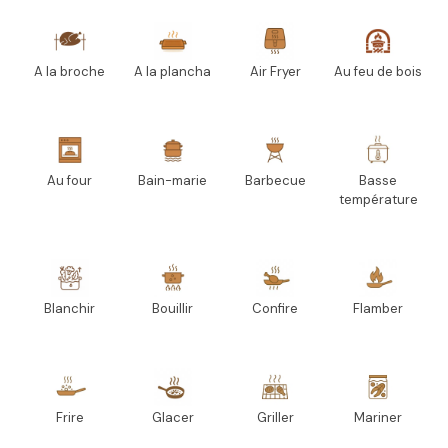
A la broche
A la plancha
Air Fryer
Au feu de bois
Au four
Bain-marie
Barbecue
Basse
température
Blanchir
Bouillir
Confire
Flamber
Frire
Glacer
Griller
Mariner