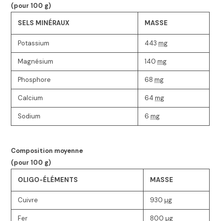
(pour 100
g
)
SELS MINÉRAUX
MASSE
Potassium
443
mg
Magnésium
140
mg
Phosphore
68
mg
Calcium
64
mg
Sodium
6
mg
Composition moyenne
(pour 100
g
)
OLIGO-ÉLÉMENTS
MASSE
Cuivre
930
µg
Fer
800
µg