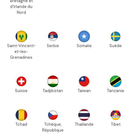
Bretagne et
d'Irlande du
Nord
Saint-Vincent-
Serbie
Somalie
Suède
et-les-
Grenadines
Suisse
Tadjikistan
Taïwan
Tanzanie
Tchad
Tchèque,
Thaïlande
Tibet
République