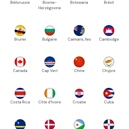
Biélorussie
Bosnie-
Botswana
Brésil
Herzégovine
Brunei
Bulgarie
Caïmans, Iles
Cambodge
Canada
Cap Vert
Chine
Chypre
Costa Rica
Côte d'Ivoire
Croatie
Cuba