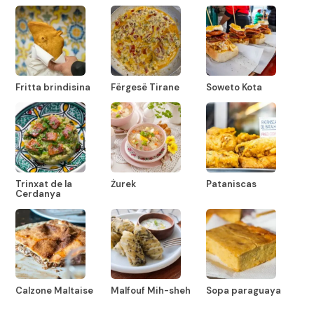
Fritta brindisina
Fërgesë Tirane
Soweto Kota
Trinxat de la
Żurek
Pataniscas
Cerdanya
Calzone Maltaise
Malfouf Mih-sheh
Sopa paraguaya