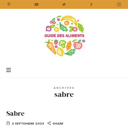
Guide
des
Aliments
Encyclopédie
des
aliments
/
ARCHIVES
www.guidedesaliments.com
sabre
Sabre
2 SEPTEMBRE 2023
SHARE