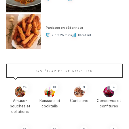
Panisses en bâtonnets
2 hrs 25 mins
Débutant
CATÉGORIES DE RECETTES
24
18
3
4
Amuse-
Boissons et
Confiserie
Conserves et
bouches et
cocktails
confitures
collations