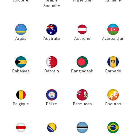
Andorre
Arabie
Argentine
Arménie
Saoudite
Aruba
Australie
Autriche
Azerbaïdjan
Bahamas
Bahreïn
Bangladesh
Barbade
Belgique
Bélize
Bermudes
Bhoutan