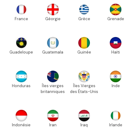
France
Géorgie
Grèce
Grenade
Guadeloupe
Guatemala
Guinée
Haïti
Honduras
Îles vierges
Îles Vierges
Inde
britanniques
des États-Unis
Indonésie
Iran
Iraq
Irlande