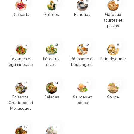
23
19
5
5
Desserts
Entrées
Fondues
Gâteaux,
tourtes et
pizzas
13
21
19
8
Légumes et
Pâtes, riz,
Pâtisserie et
Petit déjeuner
légumineuses
divers
boulangerie
17
14
7
12
Poissons,
Salades
Sauces et
Soupe
Crustacés et
bases
Mollusques
22
7