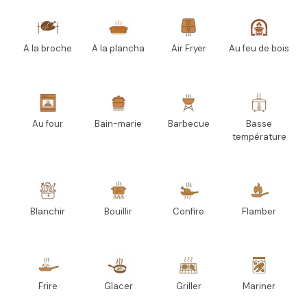
A la broche
A la plancha
Air Fryer
Au feu de bois
Au four
Bain-marie
Barbecue
Basse
température
Blanchir
Bouillir
Confire
Flamber
Frire
Glacer
Griller
Mariner