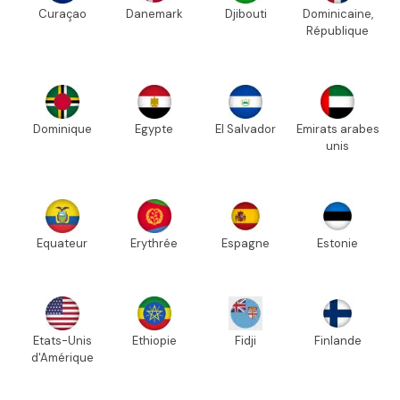
Curaçao
Danemark
Djibouti
Dominicaine,
République
Dominique
Egypte
El Salvador
Emirats arabes
unis
Equateur
Erythrée
Espagne
Estonie
Etats-Unis
Ethiopie
Fidji
Finlande
d'Amérique