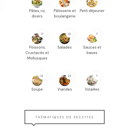
Pâtes, riz,
Pâtisserie et
Petit déjeuner
divers
boulangerie
17
14
7
Poissons,
Salades
Sauces et
Crustacés et
bases
Mollusques
12
22
7
Soupe
Viandes
Volailles
THÉMATIQUES DE RECETTES