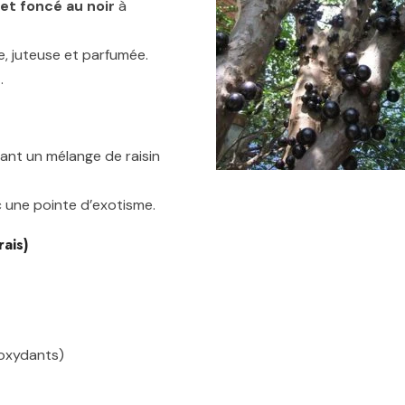
let foncé au noir
à
e, juteuse et parfumée.
.
ant un mélange de raisin
ec une pointe d’exotisme.
rais)
ioxydants)