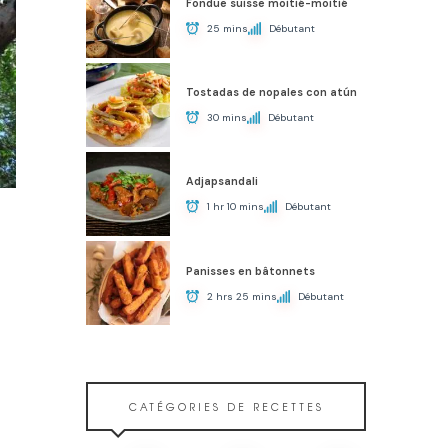
Fondue suisse moitié-moitié
25 mins
Débutant
Tostadas de nopales con atún
30 mins
Débutant
Adjapsandali
1 hr 10 mins
Débutant
Panisses en bâtonnets
2 hrs 25 mins
Débutant
CATÉGORIES DE RECETTES