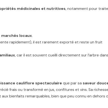
opriétés médicinales et nutritives
, notamment pour traite
es marchés locaux
.
mente rapidement), il est rarement exporté et reste un fruit
amiliaux
, car il est souvent cueilli directement sur l’arbre dan
issance cauliflore spectaculaire
que par sa
saveur douc
précié frais ou transformé en jus, confitures et vins. Sa richess
uit aux bienfaits remarquables, bien que peu connu en dehors 