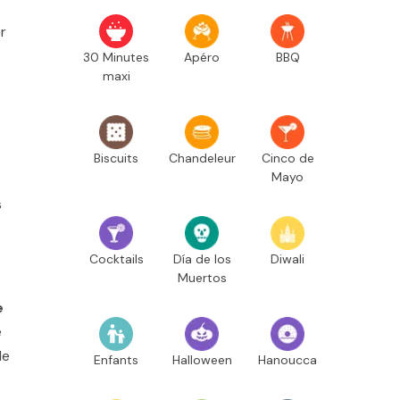
r
30 Minutes
Apéro
BBQ
maxi
Biscuits
Chandeleur
Cinco de
Mayo
s
Cocktails
Día de los
Diwali
Muertos
e
e
de
Enfants
Halloween
Hanoucca