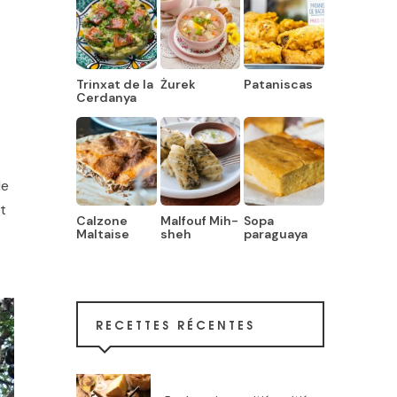
Trinxat de la
Żurek
Pataniscas
Cerdanya
de
et
Calzone
Malfouf Mih-
Sopa
Maltaise
sheh
paraguaya
RECETTES RÉCENTES