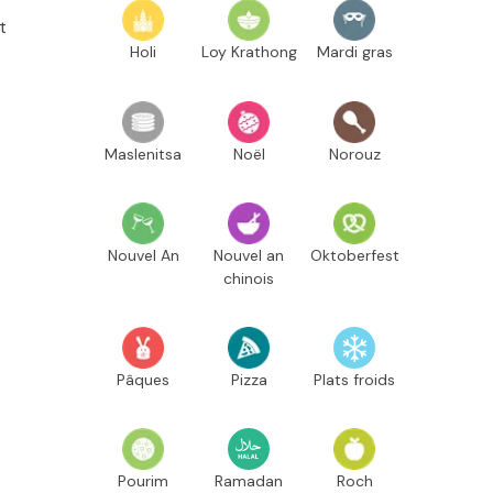
t
Holi
Loy Krathong
Mardi gras
Maslenitsa
Noël
Norouz
Nouvel An
Nouvel an
Oktoberfest
chinois
Pâques
Pizza
Plats froids
Pourim
Ramadan
Roch