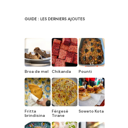
GUIDE : LES DERNIERS AJOUTES
Broa de mel
Chikanda
Pounti
Fritta
Fërgesë
Soweto Kota
brindisina
Tirane