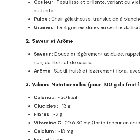
Couleur
: Peau lisse et brillante, variant du
vio
maturité.
Pulpe
: Chair gélatineuse, translucide à blanch
Graines
: 1 à 4 graines dures au centre du fruit
2. Saveur et Arôme
Saveur
: Douce et légèrement acidulée, rappel
noir, de litchi et de cassis.
Arôme
: Subtil, fruité et légèrement floral, av
3. Valeurs Nutritionnelles (pour 100 g de fruit f
Calories
: ~50 kcal
Glucides
: ~13 g
Fibres
: ~2 g
Vitamine C
: 20 à 30 mg (forte teneur en ant
Calcium
: ~10 mg
Fer
: ~0,5 mg