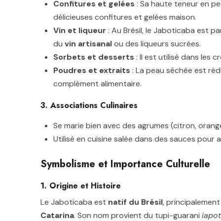
Confitures et gelées
: Sa haute teneur en pe
délicieuses confitures et gelées maison.
Vin et liqueur
: Au Brésil, le Jaboticaba est p
du
vin artisanal
ou des liqueurs sucrées.
Sorbets et desserts
: Il est utilisé dans les
Poudres et extraits
: La peau séchée est réd
complément alimentaire.
3. Associations Culinaires
Se marie bien avec des agrumes (citron, orange),
Utilisé en cuisine salée dans des sauces pou
Symbolisme et Importance Culturelle
1. Origine et Histoire
Le Jaboticaba est
natif du Brésil
, principalemen
Catarina
. Son nom provient du tupi-guarani
iapot