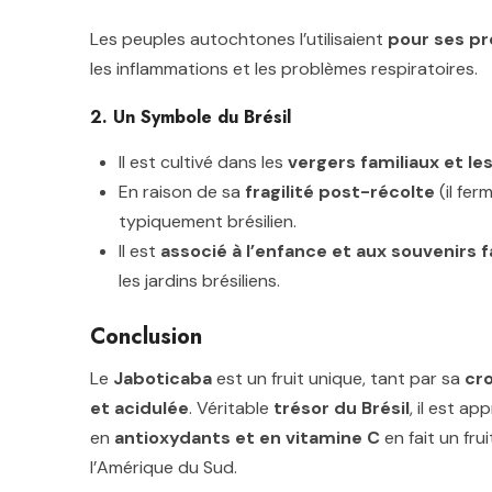
Les peuples autochtones l’utilisaient
pour ses pr
les inflammations et les problèmes respiratoires.
2. Un Symbole du Brésil
Il est cultivé dans les
vergers familiaux et l
En raison de sa
fragilité post-récolte
(il fer
typiquement brésilien.
Il est
associé à l’enfance et aux souvenirs f
les jardins brésiliens.
Conclusion
Le
Jaboticaba
est un fruit unique, tant par sa
cro
et acidulée
. Véritable
trésor du Brésil
, il est ap
en
antioxydants et en vitamine C
en fait un fr
l’Amérique du Sud.