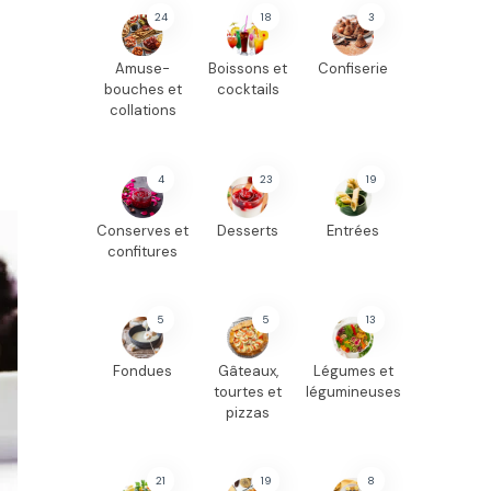
24
18
3
Amuse-
Boissons et
Confiserie
bouches et
cocktails
collations
4
23
19
Conserves et
Desserts
Entrées
confitures
5
5
13
Fondues
Gâteaux,
Légumes et
tourtes et
légumineuses
pizzas
21
19
8