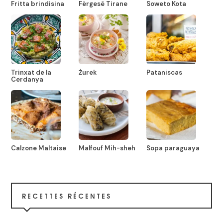
Fritta brindisina
Fërgesë Tirane
Soweto Kota
Trinxat de la
Żurek
Pataniscas
Cerdanya
Calzone Maltaise
Malfouf Mih-sheh
Sopa paraguaya
RECETTES RÉCENTES