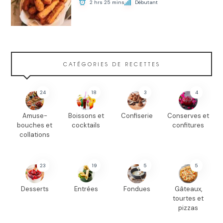
2 hrs 25 mins
Débutant
CATÉGORIES DE RECETTES
24
18
3
4
Amuse-
Boissons et
Confiserie
Conserves et
bouches et
cocktails
confitures
collations
23
19
5
5
Desserts
Entrées
Fondues
Gâteaux,
tourtes et
pizzas