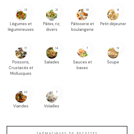
13
21
19
8
Légumes et
Pâtes, riz,
Pâtisserie et
Petit déjeuner
légumineuses
divers
boulangerie
17
14
7
12
Poissons,
Salades
Sauces et
Soupe
Crustacés et
bases
Mollusques
22
7
Viandes
Volailles
THÉMATIQUES DE RECETTES