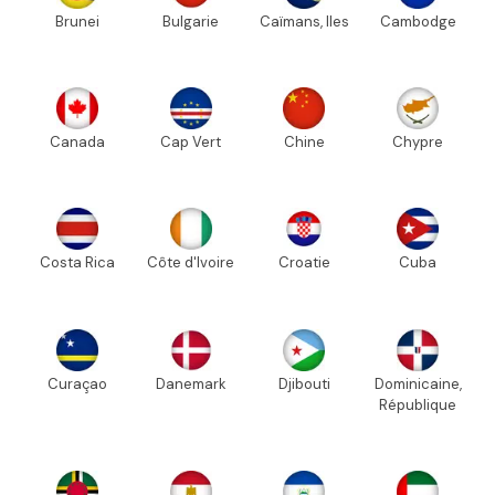
Brunei
Bulgarie
Caïmans, Iles
Cambodge
Canada
Cap Vert
Chine
Chypre
Costa Rica
Côte d'Ivoire
Croatie
Cuba
Curaçao
Danemark
Djibouti
Dominicaine,
République