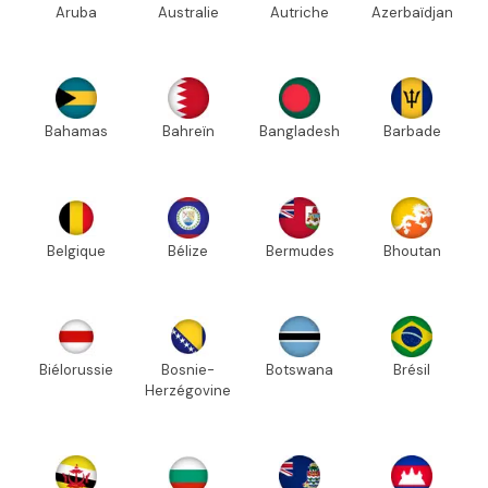
Aruba
Australie
Autriche
Azerbaïdjan
Bahamas
Bahreïn
Bangladesh
Barbade
Belgique
Bélize
Bermudes
Bhoutan
Biélorussie
Bosnie-
Botswana
Brésil
Herzégovine