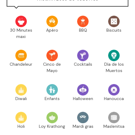
30 Minutes
Apéro
BBQ
Biscuits
maxi
Chandeleur
Cinco de
Cocktails
Día de los
Mayo
Muertos
Diwali
Enfants
Halloween
Hanoucca
Holi
Loy Krathong
Mardi gras
Maslenitsa