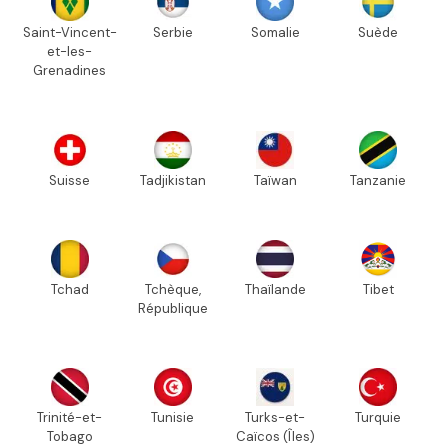
Saint-Vincent-
Serbie
Somalie
Suède
et-les-
Grenadines
Suisse
Tadjikistan
Taïwan
Tanzanie
Tchad
Tchèque,
Thaïlande
Tibet
République
Trinité-et-
Tunisie
Turks-et-
Turquie
Tobago
Caïcos (Îles)