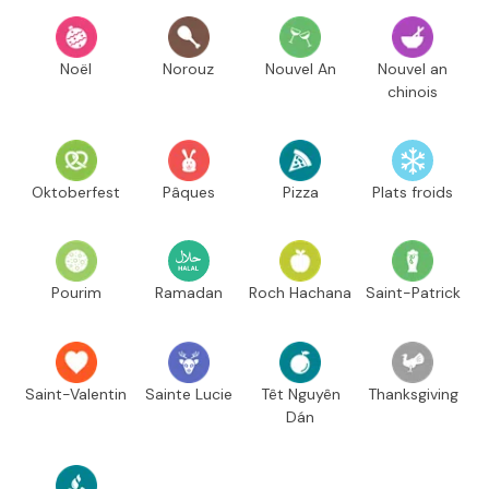
Noël
Norouz
Nouvel An
Nouvel an
chinois
Oktoberfest
Pâques
Pizza
Plats froids
Pourim
Ramadan
Roch Hachana
Saint-Patrick
Saint-Valentin
Sainte Lucie
Têt Nguyên
Thanksgiving
Dán