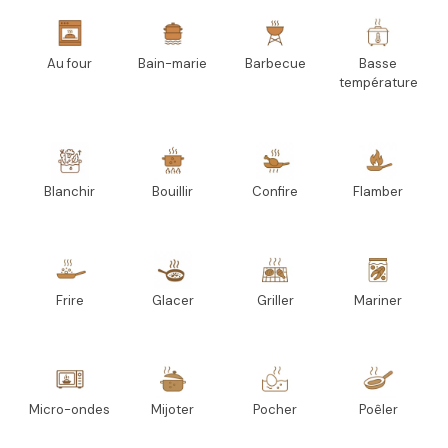
Au four
Bain-marie
Barbecue
Basse
température
Blanchir
Bouillir
Confire
Flamber
Frire
Glacer
Griller
Mariner
Micro-ondes
Mijoter
Pocher
Poêler