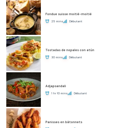
Fondue suisse moitié-moitié
25 mins
Débutant
Tostadas de nopales con atún
30 mins
Débutant
Adjapsandali
1 hr 10 mins
Débutant
Panisses en bâtonnets