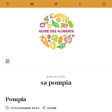
Guide
des
Aliments
Encyclopédie
des
aliments
/
ARCHIVES
www.guidedesaliments.com
sa pompia
Pompia
13 NOVEMBRE 2022
SHARE