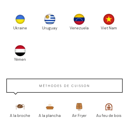
Ukraine
Uruguay
Venezuela
Viet Nam
Yémen
MÉTHODES DE CUISSON
A la broche
A la plancha
Air Fryer
Au feu de bois